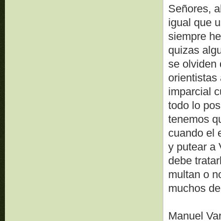
Señores, al
igual que 
siempre he
quizas alg
se olviden
orientistas
imparcial 
todo lo po
tenemos qu
cuando el e
y putear a
debe tratarl
multan o no
muchos de
Manuel Va