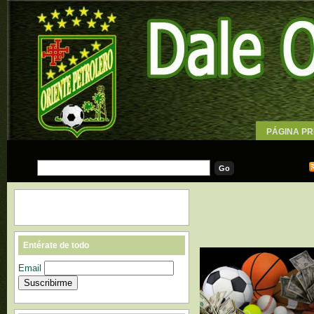
PÁGINA PR
WALLPAPE
Entérate de todo
Email