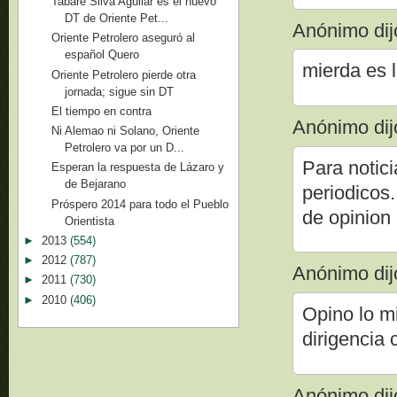
Tabaré Silva Aguilar es el nuevo
DT de Oriente Pet...
Anónimo dijo
Oriente Petrolero aseguró al
español Quero
mierda es 
Oriente Petrolero pierde otra
jornada; sigue sin DT
El tiempo en contra
Anónimo dijo
Ni Alemao ni Solano, Oriente
Petrolero va por un D...
Para notic
Esperan la respuesta de Lázaro y
de Bejarano
periodicos
Próspero 2014 para todo el Pueblo
de opinion
Orientista
►
2013
(554)
►
2012
(787)
Anónimo dijo
►
2011
(730)
►
2010
(406)
Opino lo mi
dirigencia
Anónimo dijo