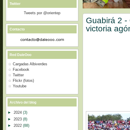
Twitter
Tweets por @orientep
Guabirá 2 - 
victoria ag
Contacto
Red DaleOoo
Cargadas Albiverdes
Facebook
Twitter
Flickr (fotos)
Youtube
Archivo del blog
►
2024
(3)
►
2023
(8)
►
2022
(88)