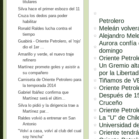
titulares
Silva hace el primer esbozo del 11
Cruza los dedos para poder
Petrolero
habilitar
Meleán volverá
Ronald Raldes lucha contra el
tiempo
Alejandro Mel
Guabirá - Oriente Petrolero, el 'rojo'
Aurora confía 
dio el 1er ...
domingo
Amarillo y verde, el nuevo traje
Oriente Petrol
refinero
Un Gremio alta
Martínez promete goles y asistir a
por la Liberta
su compañero
Tiñamos de VE
Camiseta de Oriente Petrolero para
la temporada 2014
Oriente Petrol
Gabriel Ibáñez confirma que
Después de 15
Martínez será el últim...
Cruceño
Silva lo pidió y la dirigencia trae a
Oriente Petrol
Martínez par...
La "U" de Chil
Raldes volvió a entrenar en San
Universidad de
Antonio
"Volví a casa, volví al club del cual
Oriente tendrá
soy hincha"