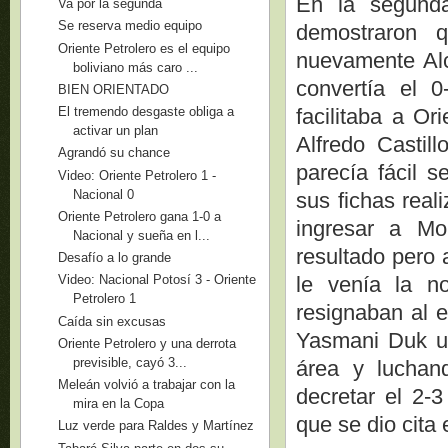
En la segunda 
Va por la segunda
Se reserva medio equipo
demostraron 
Oriente Petrolero es el equipo
nuevamente Alc
boliviano más caro ...
convertía el 0
BIEN ORIENTADO
facilitaba a Or
El tremendo desgaste obliga a
activar un plan
Alfredo Castil
Agrandó su chance
parecía fácil 
Video: Oriente Petrolero 1 -
Nacional 0
sus fichas real
Oriente Petrolero gana 1-0 a
ingresar a Mo
Nacional y sueña en l...
resultado pero 
Desafío a lo grande
le venía la n
Video: Nacional Potosí 3 - Oriente
Petrolero 1
resignaban al e
Caída sin excusas
Yasmani Duk un
Oriente Petrolero y una derrota
previsible, cayó 3...
área y luchan
Meleán volvió a trabajar con la
decretar el 2-3
mira en la Copa
que se dio cita
Luz verde para Raldes y Martínez