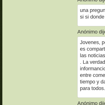
una pregun
si si dond
Anónimo dijo
Jovenes, po
es comparti
las notici
. La verdad
informanci
entre come
tiempo y d
para todos
Anónimo dijo