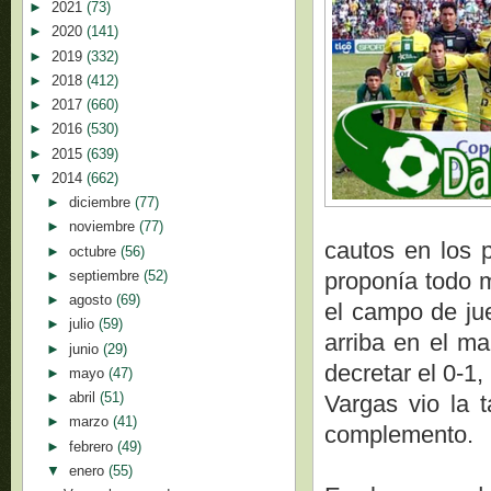
►
2021
(73)
►
2020
(141)
►
2019
(332)
►
2018
(412)
►
2017
(660)
►
2016
(530)
►
2015
(639)
▼
2014
(662)
►
diciembre
(77)
►
noviembre
(77)
cautos en los p
►
octubre
(56)
►
septiembre
(52)
proponía todo m
►
agosto
(69)
el campo de jue
►
julio
(59)
arriba en el ma
►
junio
(29)
decretar el 0-1
►
mayo
(47)
►
abril
(51)
Vargas vio la 
►
marzo
(41)
complemento.
►
febrero
(49)
▼
enero
(55)