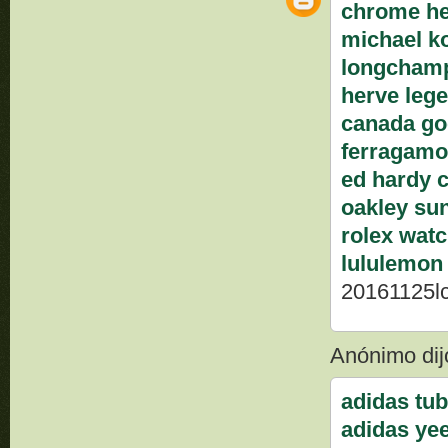
chrome he
michael ko
longcham
herve lege
canada go
ferragamo
ed hardy c
oakley su
rolex wat
lululemon 
20161125l
Anónimo dijo
adidas tub
adidas ye