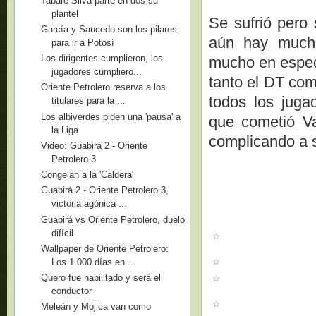
Tabaré Silva parte en dos su
plantel
Se sufrió pero 
García y Saucedo son los pilares
aún hay mucho
para ir a Potosí
Los dirigentes cumplieron, los
mucho en especi
jugadores cumpliero...
tanto el DT com
Oriente Petrolero reserva a los
todos los juga
titulares para la ...
Los albiverdes piden una 'pausa' a
que cometió V
la Liga
complicando a 
Video: Guabirá 2 - Oriente
Petrolero 3
Congelan a la 'Caldera'
Guabirá 2 - Oriente Petrolero 3,
victoria agónica ...
Guabirá vs Oriente Petrolero, duelo
difícil
Wallpaper de Oriente Petrolero:
Los 1.000 días en ...
Quero fue habilitado y será el
conductor
Meleán y Mojica van como