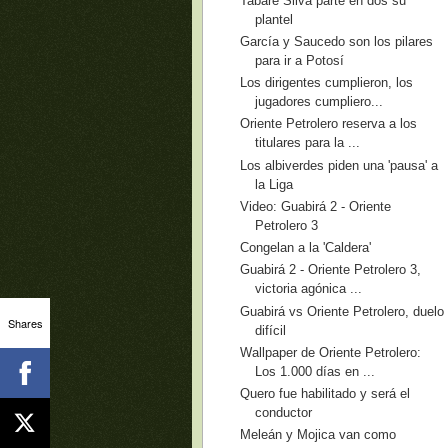
Tabaré Silva parte en dos su
plantel
García y Saucedo son los pilares
para ir a Potosí
Los dirigentes cumplieron, los
jugadores cumpliero...
Oriente Petrolero reserva a los
titulares para la ...
Los albiverdes piden una 'pausa' a
la Liga
Video: Guabirá 2 - Oriente
Petrolero 3
Congelan a la 'Caldera'
Guabirá 2 - Oriente Petrolero 3,
victoria agónica ...
Guabirá vs Oriente Petrolero, duelo
Shares
difícil
Wallpaper de Oriente Petrolero:
Los 1.000 días en ...
Quero fue habilitado y será el
conductor
Meleán y Mojica van como