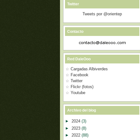
Twitter
Tweets por @orientep
Contacto
Red DaleOoo
Cargadas Albiverdes
Facebook
Twitter
Flickr (fotos)
Youtube
Archivo del blog
►
2024
(3)
►
2023
(8)
►
2022
(88)