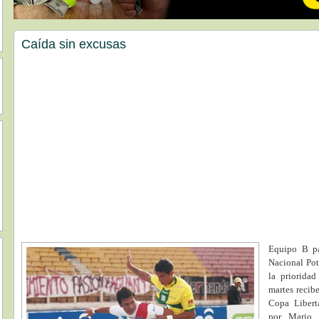
Caída sin excusas
Equipo B par
Nacional Poto
la priorida
martes recib
Copa Liberta
por Mario R