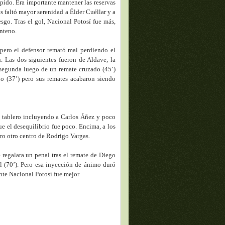
rápido. Era importante mantener las reservas
es faltó mayor serenidad a Élder Cuéllar y a
go. Tras el gol, Nacional Potosí fue más,
enteno.
 pero el defensor remató mal perdiendo el
 Las dos siguientes fueron de Aldave, la
a segunda luego de un remate cruzado (45’)
do (37’) pero sus remates acabaron siendo
l tablero incluyendo a Carlos Áñez y poco
ue el desequilibrio fue poco. Encima, a los
o otro centro de Rodrigo Vargas.
e regalara un penal tras el remate de Diego
 (70’). Pero esa inyección de ánimo duró
ente Nacional Potosí fue mejor