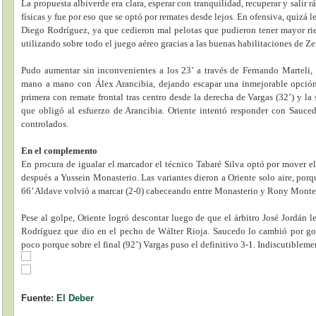
La propuesta albiverde era clara, esperar con tranquilidad, recuperar y salir 
físicas y fue por eso que se optó por remates desde lejos. En ofensiva, quizá l
Diego Rodríguez, ya que cedieron mal pelotas que pudieron tener mayor ries
utilizando sobre todo el juego aéreo gracias a las buenas habilitaciones de Z
Pudo aumentar sin inconvenientes a los 23’ a través de Fernando Marteli,
mano a mano con Álex Arancibia, dejando escapar una inmejorable opción.
primera con remate frontal tras centro desde la derecha de Vargas (32’) y l
que obligó al esfuerzo de Arancibia. Oriente intentó responder con Sauce
controlados.
En el complemento
En procura de igualar el marcador el técnico Tabaré Silva optó por mover e
después a Yussein Monasterio. Las variantes dieron a Oriente solo aire, porq
66’ Aldave volvió a marcar (2-0) cabeceando entre Monasterio y Rony Monter
Pese al golpe, Oriente logró descontar luego de que el árbitro José Jordán l
Rodríguez que dio en el pecho de Wálter Rioja. Saucedo lo cambió por gol
poco porque sobre el final (92’) Vargas puso el definitivo 3-1. Indiscutiblem
Fuente:
El Deber