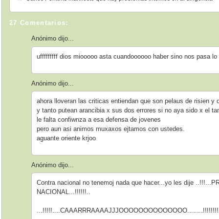
27 Comentarios:
Anónimo dijo...
ufffffffff dios miooooo asta cuandoooooo haber sino nos pasa lo 
Anónimo dijo...
ahora lloveran las criticas entiendan que son pelaus de risien y q
y tanto putean arancibia x sus dos errores si no aya sido x el t
le falta confiwnza a esa defensa de jovenes
pero aun asi animos muxaxos ejtamos con ustedes.
aguante oriente krjoo
Anónimo dijo...
Contra nacional no tenemoj nada que hacer...yo les dije ..
NACIONAL...!!!!!!..
...!!!!!....CAAARRRAAAAJJJOOOOOOOOOOOOOO........!!!!!!!!