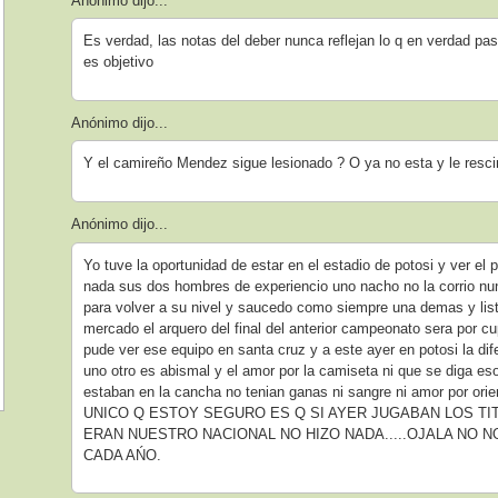
Anónimo dijo...
Es verdad, las notas del deber nunca reflejan lo q en verdad pas
es objetivo
Anónimo dijo...
Y el camireño Mendez sigue lesionado ? O ya no esta y le resci
Anónimo dijo...
Yo tuve la oportunidad de estar en el estadio de potosi y ver el p
nada sus dos hombres de experiencio uno nacho no la corrio nu
para volver a su nivel y saucedo como siempre una demas y list
mercado el arquero del final del anterior campeonato sera por cup
pude ver ese equipo en santa cruz y a este ayer en potosi la di
uno otro es abismal y el amor por la camiseta ni que se diga eso
estaban en la cancha no tenian ganas ni sangre ni amor por orien
UNICO Q ESTOY SEGURO ES Q SI AYER JUGABAN LOS T
ERAN NUESTRO NACIONAL NO HIZO NADA.....OJALA NO N
CADA AŃO.