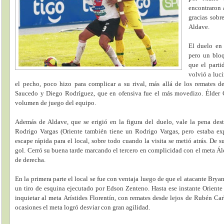
encontraron a
gracias sobr
Aldave.
El duelo en 
pero un bloq
que el parti
volvió a luci
el pecho, poco hizo para complicar a su rival, más allá de los remates d
Saucedo y Diego Rodríguez, que en ofensiva fue el más movedizo. Élder Cu
volumen de juego del equipo.
Además de Aldave, que se erigió en la figura del duelo, vale la pena des
Rodrigo Vargas (Oriente también tiene un Rodrigo Vargas, pero estaba ex
escape rápida para el local, sobre todo cuando la visita se metió atrás. De s
gol. Cerró su buena tarde marcando el tercero en complicidad con el meta Ále
de derecha.
En la primera parte el local se fue con ventaja luego de que el atacante Bryan
un tiro de esquina ejecutado por Edson Zenteno. Hasta ese instante Oriente
inquietar al meta Arístides Florentín, con remates desde lejos de Rubén C
ocasiones el meta logró desviar con gran agilidad.