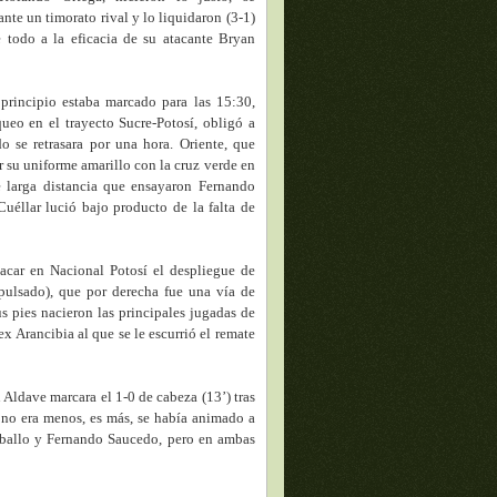
nte un timorato rival y lo liquidaron (3-1)
e todo a la eficacia de su atacante Bryan
principio estaba marcado para las 15:30,
ueo en el trayecto Sucre-Potosí, obligó a
do se retrasara por una hora. Oriente, que
r su uniforme amarillo con la cruz verde en
e larga distancia que ensayaron Fernando
éllar lució bajo producto de la falta de
tacar en Nacional Potosí el despliegue de
pulsado), que por derecha fue una vía de
us pies nacieron las principales jugadas de
x Arancibia al que se le escurrió el remate
 Aldave marcara el 1-0 de cabeza (13’) tras
 no era menos, es más, se había animado a
arballo y Fernando Saucedo, pero en ambas