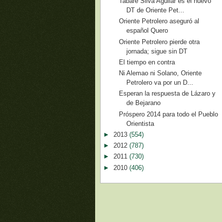
Tabaré Silva Aguilar es el nuevo
DT de Oriente Pet...
Oriente Petrolero aseguró al
español Quero
Oriente Petrolero pierde otra
jornada; sigue sin DT
El tiempo en contra
Ni Alemao ni Solano, Oriente
Petrolero va por un D...
Esperan la respuesta de Lázaro y
de Bejarano
Próspero 2014 para todo el Pueblo
Orientista
►
2013
(554)
►
2012
(787)
►
2011
(730)
►
2010
(406)