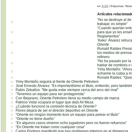
en
3:13
|
Etiquetas:
Nota
Artículos relacionad
“No se destruye al de
trabajar, es simple”
“Cuando querían entra
para que yo les enseñ
Reglamentos”
‘Keko’ Álvarez retru
Oriente
Ronald Raldes Presid
los medios de prensa 
refinero
“No ha pasado por la
hablar de nombres o 
Yimy Montaño: "Ahora
echarme la culpa a m
Ronald Raldes: "Quie
Yimy Montaño seguirá al frente de Oriente Petrolero
José Ernesto Álvarez: “Es importantísimo el título, entiendo, pero también
Pablo Zeballos: "Me gusta estar siempre cerca del arco del rival"
“Tenemos un equipo para ser protagonista”
Con Bejarano, Oriente Petrolero llena su medio campo de marca
Patricio Vidal ocupará el lugar que dejó Alí Meza
¿Cuándo funcionó la comisión técnica de Oriente?
Flores dejará de ser el director deportivo en Oriente
“Oriente en ningún momento tuvo un equipo para pelear el título”
“Oriente no tiene dueño”
“En algunos casos vinieron ocho jugadores pero no fueron refuerzos”
“En Oriente me tratan como cualquier cosa”
Carlos Pontons manifestó que hay problemas internos en al dirigencia