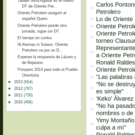
Tabaré Silva Aguilar es el nuevo
Carlos Pontons
DT de Oriente Pet...
Petrolero
Oriente Petrolero aseguró al
Lo de Oriente 
español Quero
Oriente Petro
Oriente Petrolero pierde otra
jornada; sigue sin DT
Oriente Petrol
El tiempo en contra
torneo Clausu
Ni Alemao ni Solano, Oriente
Representante
Petrolero va por un D...
a Oriente Petr
Esperan la respuesta de Lázaro y
Ronald Raldes
de Bejarano
Oriente Petrol
Próspero 2014 para todo el Pueblo
Orientista
"Las palabras
►
2013
(554)
“No se destruy
►
2012
(787)
es simple”
►
2011
(730)
‘Keko’ Álvarez
►
2010
(406)
“No ha pasado
nombres o de 
Yimy Montaño:
culpa a mí"
Ronald Raldes: