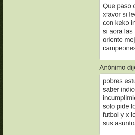
Que paso c
xfavor si 
con keko in
si aora la
oriente me
campeone
Anónimo dijo
pobres est
saber indio
incumplimie
solo pide l
futbol y x
sus asun