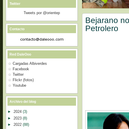
Twitter
Tweets por @orientep
Bejarano no
Petrolero
Contacto
Red DaleOoo
Cargadas Albiverdes
Facebook
Twitter
Flickr (fotos)
Youtube
Archivo del blog
►
2024
(3)
►
2023
(8)
►
2022
(88)