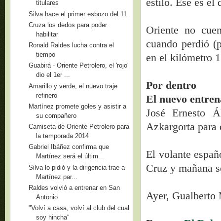
estilo. Ese es e
titulares
Silva hace el primer esbozo del 11
Cruza los dedos para poder
Oriente no cue
habilitar
cuando perdió (p
Ronald Raldes lucha contra el
tiempo
en el kilómetro 
Guabirá - Oriente Petrolero, el 'rojo'
dio el 1er ...
Por dentro
Amarillo y verde, el nuevo traje
refinero
El nuevo entren
Martínez promete goles y asistir a
José Ernesto Á
su compañero
Azkargorta para 
Camiseta de Oriente Petrolero para
la temporada 2014
Gabriel Ibáñez confirma que
El volante españ
Martínez será el últim...
Cruz y mañana se
Silva lo pidió y la dirigencia trae a
Martínez par...
Raldes volvió a entrenar en San
Ayer, Gualberto 
Antonio
"Volví a casa, volví al club del cual
soy hincha"