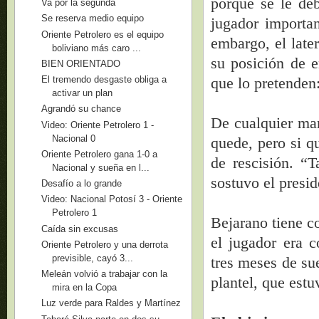
porque se le deb
Va por la segunda
Se reserva medio equipo
jugador importa
Oriente Petrolero es el equipo
embargo, el later
boliviano más caro ...
su posición de 
BIEN ORIENTADO
que lo pretenden
El tremendo desgaste obliga a
activar un plan
Agrandó su chance
De cualquier ma
Video: Oriente Petrolero 1 -
Nacional 0
quede, pero si qu
Oriente Petrolero gana 1-0 a
de rescisión. “
Nacional y sueña en l...
sostuvo el presid
Desafío a lo grande
Video: Nacional Potosí 3 - Oriente
Petrolero 1
Bejarano tiene c
Caída sin excusas
el jugador era c
Oriente Petrolero y una derrota
previsible, cayó 3...
tres meses de su
Meleán volvió a trabajar con la
plantel, que est
mira en la Copa
Luz verde para Raldes y Martínez