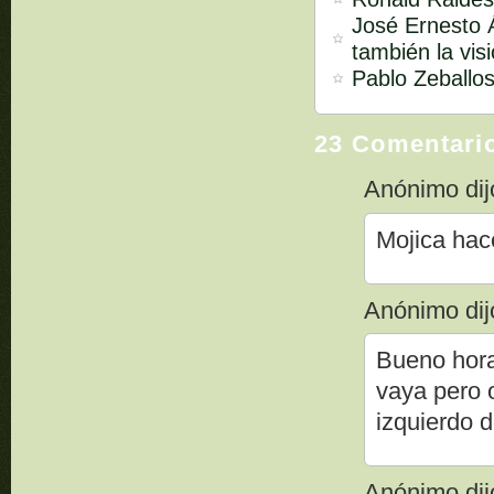
José Ernesto Á
también la vis
Pablo Zeballos
23 Comentari
Anónimo dijo
Mojica hace
Anónimo dijo
Bueno hora
vaya pero 
izquierdo d
Anónimo dijo