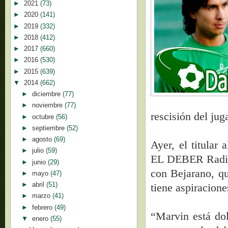
►
2021
(73)
►
2020
(141)
►
2019
(332)
►
2018
(412)
►
2017
(660)
►
2016
(530)
►
2015
(639)
▼
2014
(662)
►
diciembre
(77)
►
noviembre
(77)
rescisión del ju
►
octubre
(56)
►
septiembre
(52)
►
agosto
(69)
Ayer, el titula
►
julio
(59)
EL DEBER Radio
►
junio
(29)
con Bejarano, qu
►
mayo
(47)
►
abril
(51)
tiene aspiracione
►
marzo
(41)
►
febrero
(49)
“Marvin está dol
▼
enero
(55)