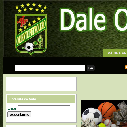
PÁGINA PR
WALLPAPE
Entérate de todo
Email