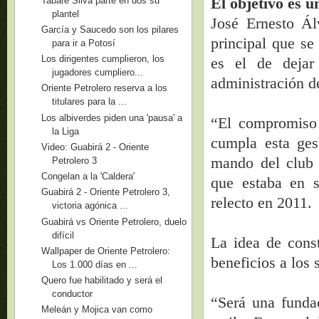
El objetivo es u
Tabaré Silva parte en dos su
plantel
José Ernesto Ál
García y Saucedo son los pilares
principal que se
para ir a Potosí
Los dirigentes cumplieron, los
es el de dejar
jugadores cumpliero...
administración d
Oriente Petrolero reserva a los
titulares para la ...
Los albiverdes piden una 'pausa' a
“El compromiso 
la Liga
cumpla esta ges
Video: Guabirá 2 - Oriente
mando del club 
Petrolero 3
Congelan a la 'Caldera'
que estaba en s
Guabirá 2 - Oriente Petrolero 3,
relecto en 2011.
victoria agónica ...
Guabirá vs Oriente Petrolero, duelo
difícil
La idea de const
Wallpaper de Oriente Petrolero:
beneficios a los 
Los 1.000 días en ...
Quero fue habilitado y será el
conductor
“Será una fundac
Meleán y Mojica van como