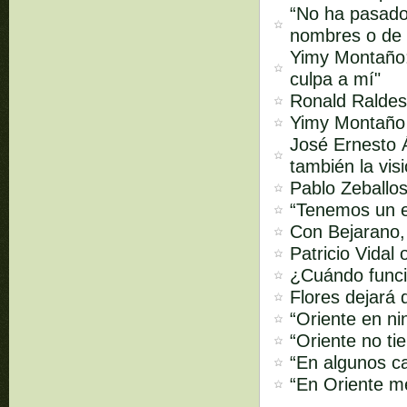
“No ha pasado
nombres o de 
Yimy Montaño:
culpa a mí"
Ronald Raldes:
Yimy Montaño s
José Ernesto Á
también la vis
Pablo Zeballos
“Tenemos un e
Con Bejarano,
Patricio Vidal
¿Cuándo funci
Flores dejará 
“Oriente en ni
“Oriente no ti
“En algunos ca
“En Oriente m