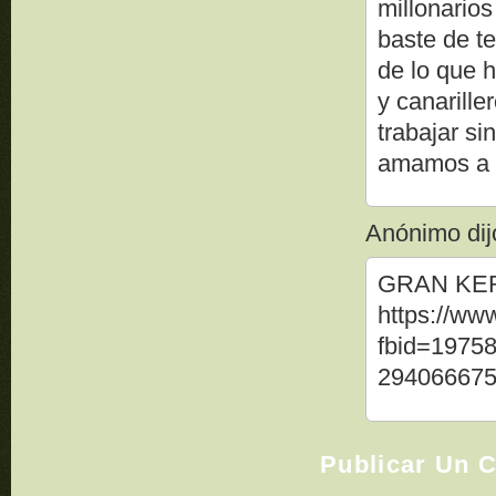
millonario
baste de t
de lo que h
y canarill
trabajar si
amamos a or
Anónimo dijo
GRAN KE
https://ww
fbid=1975
294066675
Publicar Un 