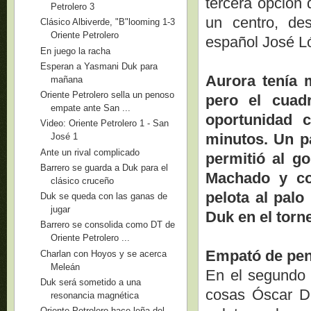
tercera opción 
Petrolero 3
un centro, de
Clásico Albiverde, "B"looming 1-3
Oriente Petrolero
español José Ló
En juego la racha
Esperan a Yasmani Duk para
Aurora tenía m
mañana
Oriente Petrolero sella un penoso
pero el cuad
empate ante San ...
oportunidad 
Video: Oriente Petrolero 1 - San
minutos. Un p
José 1
Ante un rival complicado
permitió al g
Barrero se guarda a Duk para el
Machado y con
clásico cruceño
pelota al palo
Duk se queda con las ganas de
jugar
Duk en el torn
Barrero se consolida como DT de
Oriente Petrolero ...
Empató de pen
Charlan con Hoyos y se acerca
Meleán
En el segundo 
Duk será sometido a una
cosas Óscar Dí
resonancia magnética
Oriente Petrolero hace leña del