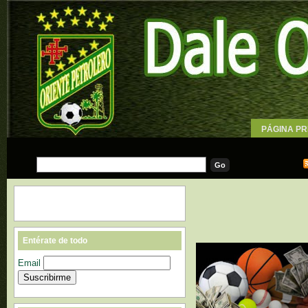
PÁGINA PR
WALLPAPE
Entérate de todo
Email