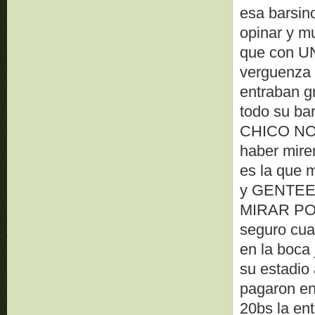
esa barsin
opinar y m
que con UN
verguenza y
entraban gr
todo su ba
CHICO NO
haber mire
es la que 
y GENTEE
MIRAR POR
seguro cua
en la boca 
su estadio
pagaron en
20bs la en