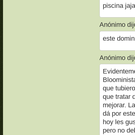
piscina jaj
Anónimo dijo
este doming
Anónimo dijo
Evidenteme
Bloominista
que tubiero
que tratar 
mejorar. L
dá por est
hoy les gu
pero no de