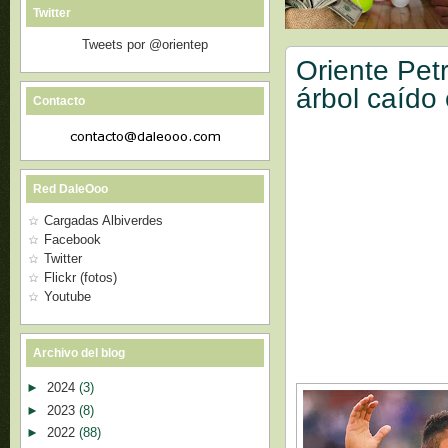
Twitter
Tweets por @orientep
Oriente Pet
árbol caído 
Contacto
Red DaleOoo
Cargadas Albiverdes
Facebook
Twitter
Flickr (fotos)
Youtube
Archivo del blog
►
2024
(3)
►
2023
(8)
►
2022
(88)