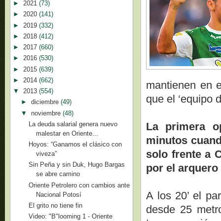
►
2021
(73)
►
2020
(141)
►
2019
(332)
►
2018
(412)
►
2017
(660)
►
2016
(530)
►
2015
(639)
►
2014
(662)
mantienen en el
▼
2013
(554)
que el ‘equipo 
►
diciembre
(49)
▼
noviembre
(48)
La deuda salarial genera nuevo
La primera op
malestar en Oriente...
minutos cuando
Hoyos: “Ganamos el clásico con
solo frente a 
viveza”
Sin Peña y sin Duk, Hugo Bargas
por el arquero
se abre camino
Oriente Petrolero con cambios ante
A los 20’ el p
Nacional Potosí
El grito no tiene fin
desde 25 metro
Video: "B"looming 1 - Oriente