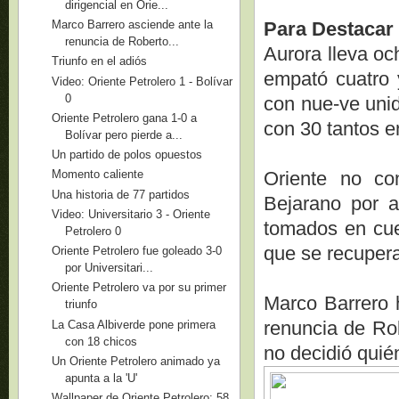
dirigencial en Orie...
Para Destacar
Marco Barrero asciende ante la
renuncia de Roberto...
Aurora lleva oc
Triunfo en el adiós
empató cuatro 
Video: Oriente Petrolero 1 - Bolívar
0
con nue-ve uni
Oriente Petrolero gana 1-0 a
con 30 tantos e
Bolívar pero pierde a...
Un partido de polos opuestos
Oriente no co
Momento caliente
Una historia de 77 partidos
Bejarano por a
Video: Universitario 3 - Oriente
tomados en cue
Petrolero 0
que se recupera
Oriente Petrolero fue goleado 3-0
por Universitari...
Oriente Petrolero va por su primer
Marco Barrero h
triunfo
renuncia de Ro
La Casa Albiverde pone primera
con 18 chicos
no decidió quié
Un Oriente Petrolero animado ya
apunta a la 'U'
Wallpaper de Oriente Petrolero: 58