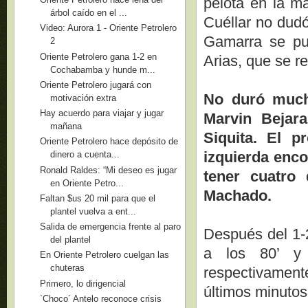
pelota en la ma
árbol caído en el ...
Cuéllar no dudó
Video: Aurora 1 - Oriente Petrolero
Gamarra se pus
2
Oriente Petrolero gana 1-2 en
Arias, que se re
Cochabamba y hunde m...
Oriente Petrolero jugará con
No duró much
motivación extra
Hay acuerdo para viajar y jugar
Marvin Bejara
mañana
Siquita. El p
Oriente Petrolero hace depósito de
izquierda enco
dinero a cuenta...
Ronald Raldes: “Mi deseo es jugar
tener cuatro 
en Oriente Petro...
Machado.
Faltan $us 20 mil para que el
plantel vuelva a ent...
Salida de emergencia frente al paro
Después del 1-2
del plantel
a los 80’ y 
En Oriente Petrolero cuelgan las
chuteras
respectivament
Primero, lo dirigencial
últimos minutos
`Choco´ Antelo reconoce crisis