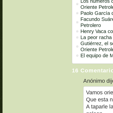
Los números d
Oriente Petrol
Paolo García d
Facundo Suárez
Petrolero
Henry Vaca co
La peor racha 
Gutiérrez, el 
Oriente Petrol
El equipo de M
16 Comentari
Anónimo dijo
Vamos orie
Que esta n
A taparle 