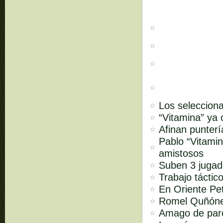
Los seleccion
“Vitamina” ya 
Afinan punterí
Pablo “Vitami
amistosos
Suben 3 jugad
Trabajo táctic
En Oriente Pe
Romel Quñóne
Amago de paro