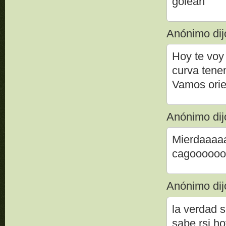
golean
Anónimo dijo
Hoy te voy 
curva tene
Vamos orien
Anónimo dijo
Mierdaaaa
cagooooo
Anónimo dijo
la verdad s
sabe rsi ho