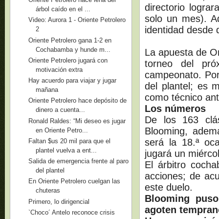
directorio logra
árbol caído en el ...
solo un mes). Ad
Video: Aurora 1 - Oriente Petrolero
identidad desde
2
Oriente Petrolero gana 1-2 en
Cochabamba y hunde m...
La apuesta de Or
Oriente Petrolero jugará con
torneo del pró
motivación extra
campeonato. Por
Hay acuerdo para viajar y jugar
del plantel; es 
mañana
como técnico ant
Oriente Petrolero hace depósito de
Los números
dinero a cuenta...
De los 163 clá
Ronald Raldes: “Mi deseo es jugar
Blooming, ademá
en Oriente Petro...
será la 18.ª oc
Faltan $us 20 mil para que el
plantel vuelva a ent...
jugará un miérco
Salida de emergencia frente al paro
El árbitro coch
del plantel
acciones; de acu
En Oriente Petrolero cuelgan las
este duelo.
chuteras
Blooming puso
Primero, lo dirigencial
agoten tempran
`Choco´ Antelo reconoce crisis