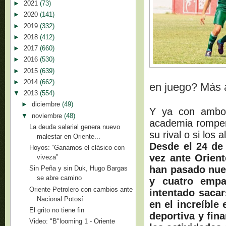
►
2021
(73)
►
2020
(141)
►
2019
(332)
►
2018
(412)
►
2017
(660)
►
2016
(530)
►
2015
(639)
►
2014
(662)
en juego? Más al
▼
2013
(554)
►
diciembre
(49)
Y ya con ambos 
▼
noviembre
(48)
academia romperá
La deuda salarial genera nuevo
su rival o si los
malestar en Oriente...
Desde el 24 de 
Hoyos: “Ganamos el clásico con
vez ante Orient
viveza”
han pasado nuev
Sin Peña y sin Duk, Hugo Bargas
se abre camino
y cuatro empa
Oriente Petrolero con cambios ante
intentado sacar
Nacional Potosí
en el increíble
El grito no tiene fin
deportiva y fin
Video: "B"looming 1 - Oriente