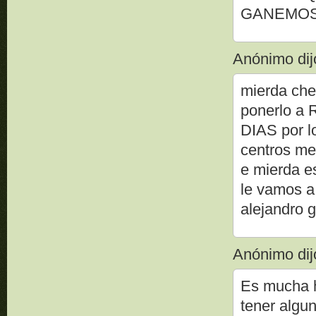
GANEMOS,
Anónimo dijo
mierda ch
ponerlo 
DIAS por l
centros me
e mierda e
le vamos a
alejandro 
Anónimo dijo
Es mucha h
tener algu