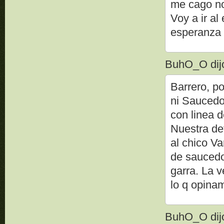
me cago no
Voy a ir al
esperanza
BuhO_O dijo
Barrero, p
ni Saucedo
con linea d
Nuestra de
al chico Va
de saucedo
garra. La 
lo q opinam
BuhO_O dijo