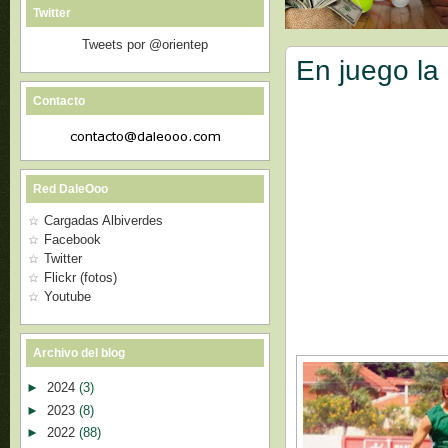
Twitter
Tweets por @orientep
En juego la
Contacto
Red DaleOoo
Cargadas Albiverdes
Facebook
Twitter
Flickr (fotos)
Youtube
Archivo del blog
►
2024
(3)
►
2023
(8)
►
2022
(88)