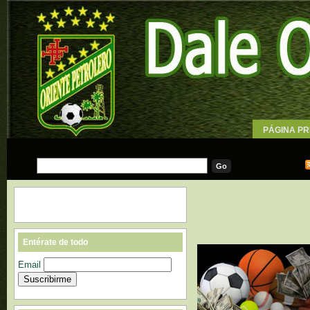
PÁGINA PR
WALLPAPE
Entérate de todo
Email