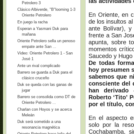
las actividades
Petrolero 3
Clásico Albiverde, "B"looming 1-3
En Oriente, en c
Oriente Petrolero
de los insultos a
En juego la racha
ante Bolívar), y
Esperan a Yasmani Duk para
mañana
frente a San José
Oriente Petrolero sella un penoso
apunta, sobre to
empate ante San ...
momentos crític
Video: Oriente Petrolero 1 - San
Saucedo y Hugo 
José 1
De todas forma
Ante un rival complicado
hoy presumen su
Barrero se guarda a Duk para el
sabemos que ni 
clásico cruceño
consciente del 
Duk se queda con las ganas de
han derivado 
jugar
Roberto ‘Tito’ 
Barrero se consolida como DT de
Oriente Petrolero ...
por el título, 
Charlan con Hoyos y se acerca
Meleán
En el aspecto e
Duk será sometido a una
solo por la res
resonancia magnética
Cochabamba, sin
Oriente Petrolero hace leña del