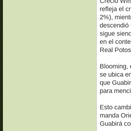
Creció Wils
refleja el
2%), mient
descendió 
sigue sien
en el conte
Real Potos
Blooming, 
se ubica en
que Guabir
para mencio
Esto cambi
manda Orie
Guabirá c