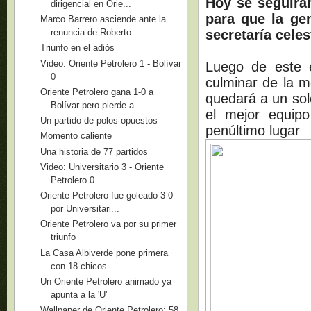
Hoy se seguirán
dirigencial en Orie...
para que la ge
Marco Barrero asciende ante la
secretaría cele
renuncia de Roberto...
Triunfo en el adiós
Video: Oriente Petrolero 1 - Bolívar
Luego de este 
0
culminar de la 
Oriente Petrolero gana 1-0 a
quedará a un so
Bolívar pero pierde a...
el mejor equip
Un partido de polos opuestos
penúltimo lugar
Momento caliente
Una historia de 77 partidos
Video: Universitario 3 - Oriente
Petrolero 0
Oriente Petrolero fue goleado 3-0
por Universitari...
Oriente Petrolero va por su primer
triunfo
La Casa Albiverde pone primera
con 18 chicos
Un Oriente Petrolero animado ya
apunta a la 'U'
Wallpaper de Oriente Petrolero: 58