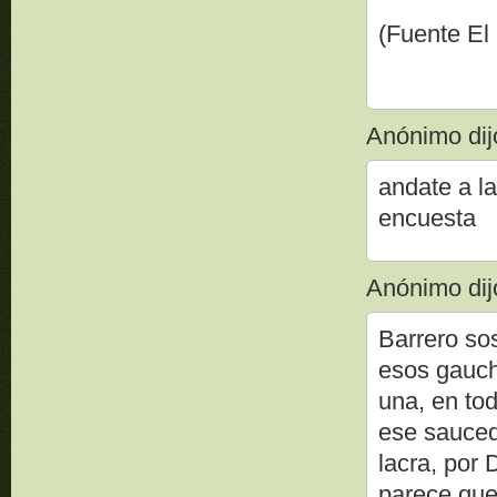
(Fuente El
Anónimo dijo
andate a l
encuesta
Anónimo dijo
Barrero so
esos gauch
una, en to
ese saucedo
lacra, por D
parece que