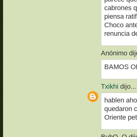
cabrones q
piensa rati
Choco ante
renuncia de
Anónimo dijo
BAMOS O
Txikhi
dijo...
hablen aho
quedaron c
Oriente pet
BuhO_O dijo