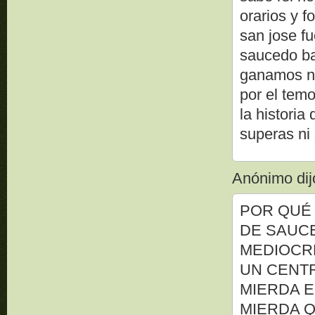
orarios y f
san jose f
saucedo ba
ganamos no
por el te
la histori
superas ni
Anónimo dijo
POR QUÉ 
DE SAUC
MEDIOCRE
UN CENTR
MIERDA E
MIERDA QUE