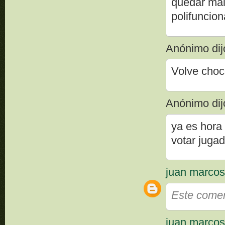
quedar mal
polifuncion
Anónimo dijo
Volve choc
Anónimo dijo
ya es hora
votar jugad
juan marco
Este coment
juan marco