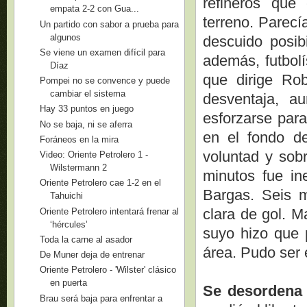
refineros que
empata 2-2 con Gua...
terreno. Parecí
Un partido con sabor a prueba para
algunos
descuido posibi
Se viene un examen difícil para
además, futbolí
Díaz
que dirige Ro
Pompei no se convence y puede
cambiar el sistema
desventaja, a
Hay 33 puntos en juego
esforzarse para
No se baja, ni se aferra
en el fondo d
Foráneos en la mira
voluntad y sob
Video: Oriente Petrolero 1 -
Wilstermann 2
minutos fue in
Oriente Petrolero cae 1-2 en el
Bargas. Seis m
Tahuichi
clara de gol. M
Oriente Petrolero intentará frenar al
‘hércules’
suyo hizo que 
Toda la carne al asador
área. Pudo ser 
De Muner deja de entrenar
Oriente Petrolero - 'Wilster' clásico
en puerta
Se desordena 
Brau será baja para enfrentar a