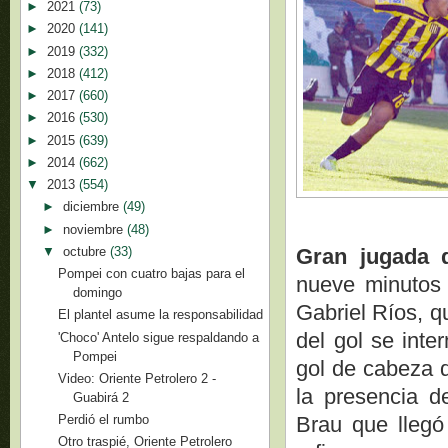
►
2021
(73)
►
2020
(141)
►
2019
(332)
►
2018
(412)
►
2017
(660)
►
2016
(530)
►
2015
(639)
►
2014
(662)
▼
2013
(554)
►
diciembre
(49)
►
noviembre
(48)
▼
octubre
(33)
Gran jugada 
Pompei con cuatro bajas para el
nueve minutos 
domingo
Gabriel Ríos, q
El plantel asume la responsabilidad
del gol se inte
'Choco' Antelo sigue respaldando a
Pompei
gol de cabeza d
Video: Oriente Petrolero 2 -
la presencia d
Guabirá 2
Brau que llegó
Perdió el rumbo
Otro traspié, Oriente Petrolero