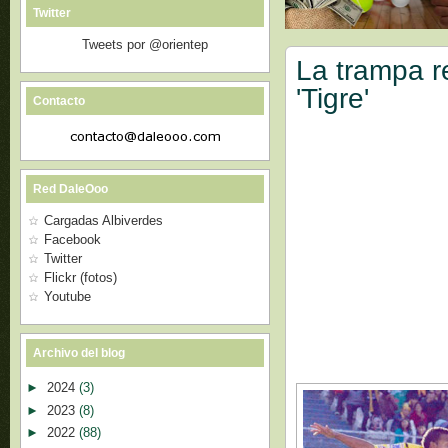
Twitter
Tweets por @orientep
La trampa re
'Tigre'
Contacto
Red DaleOoo
Cargadas Albiverdes
Facebook
Twitter
Flickr (fotos)
Youtube
Archivo del blog
►
2024
(3)
►
2023
(8)
►
2022
(88)