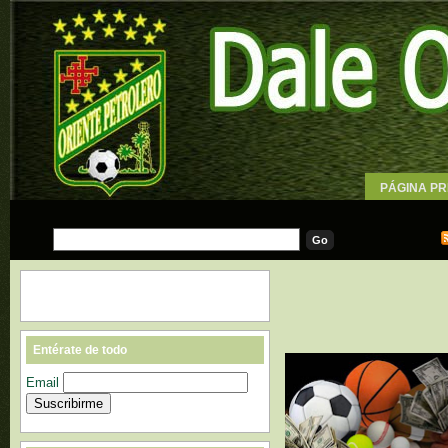
PÁGINA PR
WALLPAPE
Entérate de todo
Email