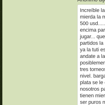
Increíble l
mierda la 
500 usd...
encima par
jugar... qu
partidos la
ya la tuti 
andate a la
posiblemen
tres torne
nivel. barg
plata se le
nosotros pa
tienen mie
ser puros n