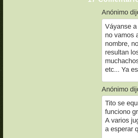
Anónimo dijo
Váyanse a 
no vamos a
nombre, no
resultan l
muchachos 
etc... Ya e
Anónimo dijo
Tito se equ
funciono g
A varios j
a esperar q