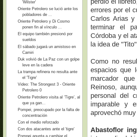
perdió el libret
'Wilster'
errores por el 
Oriente Petrolero se lució ante los
pobladores de ...
Carlos Arias y
Oriente Petrolero y Di Cosmo
terminar el pa
ponen fin al vínculo ...
El equipo también presionó por
Córdoba y el at
sueldos
la idea de "Tito
El sábado jugará un amistoso en
Camiri
Duk volvió de La Paz con un golpe
Como no resul
leve en la cadera
espacios que l
La trampa refinera no resulta ante
marcador que
el 'Tigre'
Video: The Strongest 3 - Oriente
Reinoso, aunq
Petrolero 0
personal del 
Oriente Petrolero visita al ‘Tigre’, al
imparable y 
que ya gan...
Pompei, preocupado por la falta de
aprovechó muy 
concentración
Con el medio reforzado
Abastoflor in
Con dos atacantes ante el 'tigre'
Pompei apunta a cambiar el