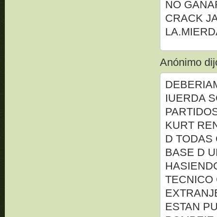
NO GANAR
CRACK J
LA.MIERD
Anónimo dijo
DEBERIAM
IUERDA S
PARTIDO
KURT REN
D TODAS 
BASE D U
HASIEND
TECNICO 
EXTRANJ
ESTAN PU