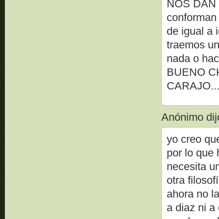
NOS DAN N
conforman 
de igual a 
traemos un
nada o ha
BUENO C
CARAJO......
Anónimo dijo
yo creo que
por lo que 
necesita u
otra filoso
ahora no l
a diaz ni a