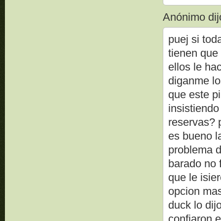
Anónimo dijo
puej si to
tienen que
ellos le h
diganme lo
que este pi
insistiend
reservas? p
es bueno l
problema de
barado no 
que le isi
opcion mas
duck lo dij
confiaron 