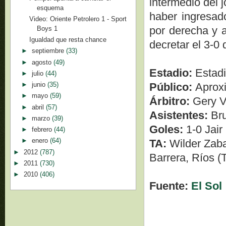
intermedio del 
esquema
haber ingresado
Video: Oriente Petrolero 1 - Sport
por derecha y a
Boys 1
Igualdad que resta chance
decretar el 3-0 d
►
septiembre
(33)
►
agosto
(49)
Estadio:
Estad
►
julio
(44)
Público:
Aprox
►
junio
(35)
►
mayo
(59)
Árbitro:
Gery V
►
abril
(57)
Asistentes:
Br
►
marzo
(39)
Goles:
1-0 Jair
►
febrero
(44)
►
enero
(64)
TA:
Wilder Zaba
►
2012
(787)
Barrera, Ríos (
►
2011
(730)
►
2010
(406)
Fuente:
El Sol