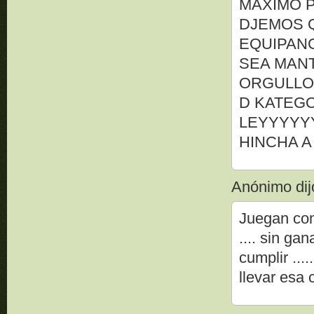
MAXIMO P
DJEMOS Q
EQUIPAN
SEA MANT
ORGULLO
D KATEGO
LEYYYYYY
HINCHA A
Anónimo dijo
Juegan com
.... sin ga
cumplir ..
llevar esa 