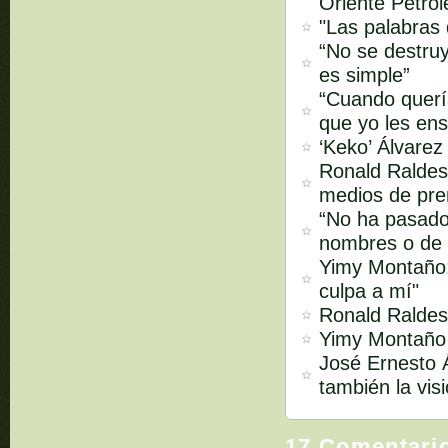
Oriente Petrol
"Las palabras
“No se destruy
es simple”
“Cuando quería
que yo les ens
‘Keko’ Álvarez
Ronald Raldes 
medios de pren
“No ha pasado
nombres o de 
Yimy Montaño:
culpa a mí"
Ronald Raldes:
Yimy Montaño s
José Ernesto Á
también la vis
17 Comentari