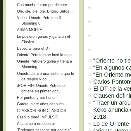
Con mucho futuro por delante
Olé, olé, olé, olé, Britos, Britos...
Video: Oriente Petrolero 3 -
Blooming 0
ARMA MORTAL
Le pusieron ganas y ganaron el
Clásico
Especial para el DT
Oriente Petrolero se lavó la cara
“Oriente no ti
Oriente Petrolero golea y frena a
“En algunos ca
Blooming
Oriente abraza una victoria que le
“En Oriente m
da respiro y co...
Carlos Pontons
¡POR FIN! Oriente Petrolero
El DT de la ve
obtiene su primer vict...
Clausen defini
Por puntos y por honor
“Traer un arq
García, siete años después
Keko anuncia q
CLÁSICOS SON CLÁSICOS
2018
Castillo tomó IMPULSO
Lo de Oriente 
A la espera de debutar
Oriente Petro
“Podemos pasarlos por encima”