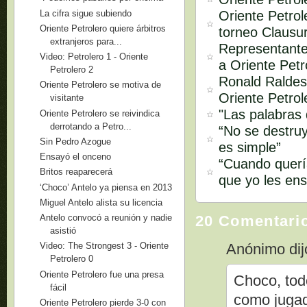
La cifra sigue subiendo
Oriente Petrol
Oriente Petrolero quiere árbitros
torneo Clausu
extranjeros para...
Representante
Video: Petrolero 1 - Oriente
a Oriente Petr
Petrolero 2
Ronald Raldes
Oriente Petrolero se motiva de
Oriente Petrol
visitante
"Las palabras
Oriente Petrolero se reivindica
derrotando a Petro...
“No se destruy
Sin Pedro Azogue
es simple”
Ensayó el onceno
“Cuando quería
Britos reaparecerá
que yo les ens
‘Choco’ Antelo ya piensa en 2013
Miguel Antelo alista su licencia
Antelo convocó a reunión y nadie
20 Comentari
asistió
Video: The Strongest 3 - Oriente
Anónimo dijo
Petrolero 0
Oriente Petrolero fue una presa
Choco, tod
fácil
como jugad
Oriente Petrolero pierde 3-0 con