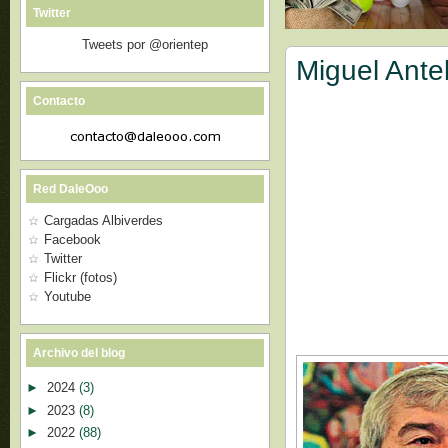
Twitter
Tweets por @orientep
Miguel Antel
Contacto
Red DaleOoo
Cargadas Albiverdes
Facebook
Twitter
Flickr (fotos)
Youtube
Archivo del blog
►
2024
(3)
►
2023
(8)
►
2022
(88)