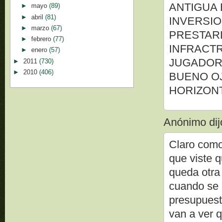
ANTIGUA 
►
mayo
(89)
►
abril
(81)
INVERSI
►
marzo
(67)
PRESTARL
►
febrero
(77)
INFRACTR
►
enero
(57)
JUGADOR 
►
2011
(730)
►
2010
(406)
BUENO O
HORIZON
Anónimo dijo
Claro como
que viste 
queda otra
cuando se 
presupuest
van a ver q