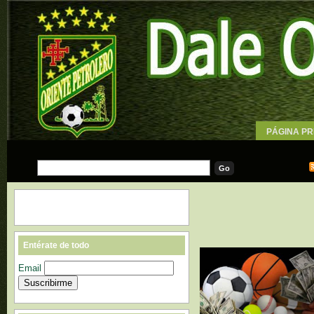
PÁGINA PR
WALLPAPE
Entérate de todo
Email