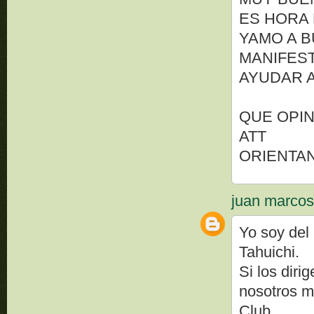
ES HORA 
YAMO A B
MANIFEST
AYUDAR 
QUE OPIN
ATT
ORIENTA
juan marco
Yo soy del 
Tahuichi.
Si los diri
nosotros m
Club.