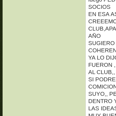
SOCIOS
EN ESA A
CREEEMO
CLUB,APA
AÑO
SUGIERO 
COHEREN
YA LO DI
FUERON ,
AL CLUB
SI PODRE
COMICIO
SUYO,, 
DENTRO Y
LAS IDEA
MUY BUE