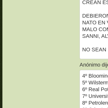
CREAN ES
DEBIERO
NATO EN
MALO COM
SANNI, AL
NO SEAN C
Anónimo dijo
4º Bloomin
5º Wilster
6º Real Po
7º Universi
8º Petrole