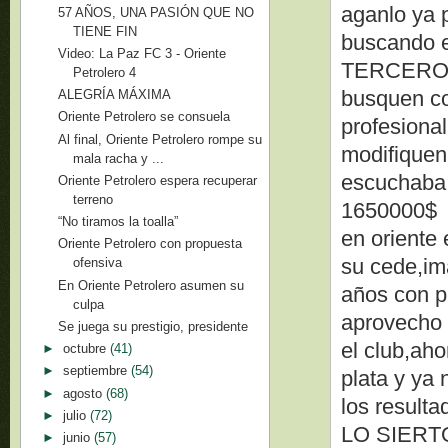
aganlo ya 
57 AÑOS, UNA PASIÓN QUE NO
TIENE FIN
buscando e
Video: La Paz FC 3 - Oriente
TERCER
Petrolero 4
busquen co
ALEGRÍA MÁXIMA
Oriente Petrolero se consuela
profesional
Al final, Oriente Petrolero rompe su
modifiquen 
mala racha y ...
escuchaba a
Oriente Petrolero espera recuperar
terreno
1650000$
“No tiramos la toalla”
en oriente
Oriente Petrolero con propuesta
su cede,im
ofensiva
En Oriente Petrolero asumen su
años con p
culpa
aprovecho p
Se juega su prestigio, presidente
el club,aho
►
octubre
(41)
►
septiembre
(54)
plata y ya 
►
agosto
(68)
los result
►
julio
(72)
LO SIERT
►
junio
(57)