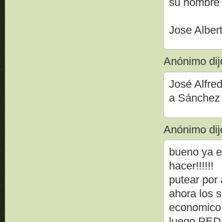
su nombre 
Jose Alber
Anónimo dijo
José Alfre
a Sánchez .
Anónimo dijo
bueno ya e
hacer!!!!!!
putear por
ahora los s
economico 
luego PE