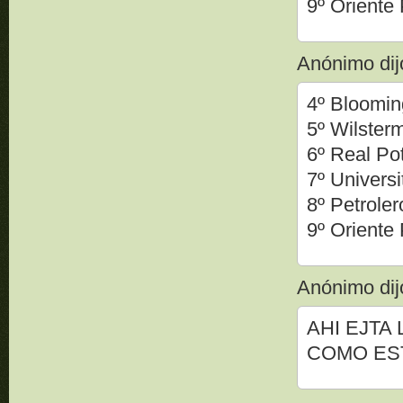
9º Oriente
Anónimo dijo
4º Bloomin
5º Wilster
6º Real Po
7º Universi
8º Petrole
9º Oriente
Anónimo dijo
AHI EJTA
COMO EST