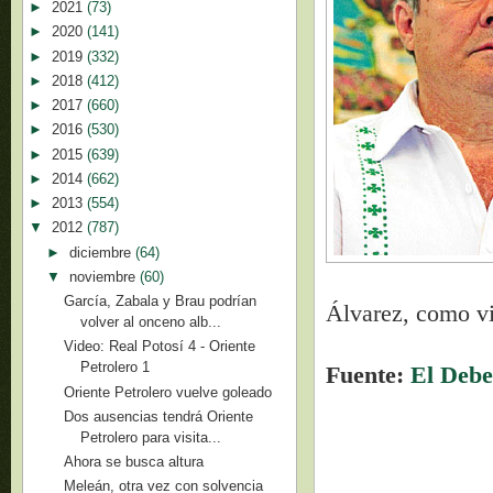
►
2021
(73)
►
2020
(141)
►
2019
(332)
►
2018
(412)
►
2017
(660)
►
2016
(530)
►
2015
(639)
►
2014
(662)
►
2013
(554)
▼
2012
(787)
►
diciembre
(64)
▼
noviembre
(60)
García, Zabala y Brau podrían
Álvarez, como vi
volver al onceno alb...
Video: Real Potosí 4 - Oriente
Petrolero 1
Fuente:
El Debe
Oriente Petrolero vuelve goleado
Dos ausencias tendrá Oriente
Petrolero para visita...
Ahora se busca altura
Meleán, otra vez con solvencia