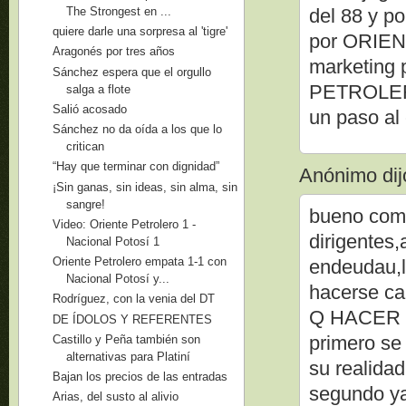
The Strongest en ...
del 88 y p
quiere darle una sorpresa al 'tigre'
por ORIENT
Aragonés por tres años
marketing 
Sánchez espera que el orgullo
PETROLERO"
salga a flote
Salió acosado
un paso al 
Sánchez no da oída a los que lo
critican
“Hay que terminar con dignidad”
Anónimo dijo
¡Sin ganas, sin ideas, sin alma, sin
sangre!
bueno como
Video: Oriente Petrolero 1 -
dirigentes
Nacional Potosí 1
Oriente Petrolero empata 1-1 con
endeudau,lo
Nacional Potosí y...
hacerse car
Rodríguez, con la venia del DT
Q HACER
DE ÍDOLOS Y REFERENTES
primero se
Castillo y Peña también son
alternativas para Platiní
su realidad
Bajan los precios de las entradas
segundo ya
Arias, del susto al alivio