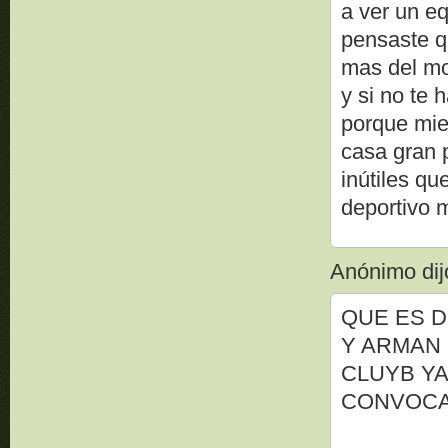
a ver un eq
pensaste qu
mas del mo
y si no te 
porque mier
casa gran p
inútiles qu
deportivo m
Anónimo dijo
QUE ES D
Y ARMAN
CLUYB YA
CONVOCA