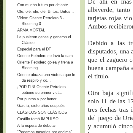
De ahí en más 
Con mucho futuro por delante
albiverde, tant
Olé, olé, olé, olé, Britos, Britos...
tarjetas rojas vi
Video: Oriente Petrolero 3 -
Blooming 0
Ambos recibieron
ARMA MORTAL
Le pusieron ganas y ganaron el
Debido a las tr
Clásico
Especial para el DT
disputados, una 
Oriente Petrolero se lavó la cara
que el zaguero c
Oriente Petrolero golea y frena a
buena campaña en
Blooming
Oriente abraza una victoria que le
el título.
da respiro y co...
¡POR FIN! Oriente Petrolero
Otra baja signi
obtiene su primer vict...
Por puntos y por honor
solo 11 de las 1
García, siete años después
tres fechas tras 
CLÁSICOS SON CLÁSICOS
del juego de Orie
Castillo tomó IMPULSO
y acumuló cinco
A la espera de debutar
“Podemos pasarlos por encima”