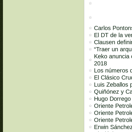
Carlos Pontons
El DT de la ve
Clausen defini
“Traer un arq
Keko anuncia q
2018
Los números d
El Clásico Cr
Luis Zeballos 
Quiñónez y Cai
Hugo Dorrego y
Oriente Petrol
Oriente Petrol
Oriente Petrol
Erwin Sánchez