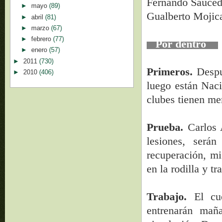
Fernando Sa
►
mayo
(89)
Gualberto M
►
abril
(81)
►
marzo
(67)
►
febrero
(77)
Por dentro
►
enero
(57)
►
2011
(730)
Primeros.
Despué
►
2010
(406)
luego están Naci
clubes tienen me
Prueba.
Carlos 
lesiones, será
recuperación, m
en la rodilla y t
Trabajo.
El cu
entrenarán mañ