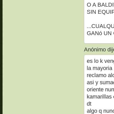
O A BALD
SIN EQUI
...CUALQ
GANó UN
Anónimo dijo
es lo k ven
la mayoria
reclamo alc
asi y suma
oriente nun
kamarillas 
dt
algo q nunc