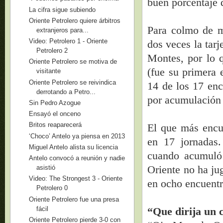
buen porcentaje 
La cifra sigue subiendo
Oriente Petrolero quiere árbitros
Para colmo de m
extranjeros para...
Video: Petrolero 1 - Oriente
dos veces la tarj
Petrolero 2
Montes, por lo 
Oriente Petrolero se motiva de
(fue su primera 
visitante
Oriente Petrolero se reivindica
14 de los 17 enc
derrotando a Petro...
por acumulación 
Sin Pedro Azogue
Ensayó el onceno
Britos reaparecerá
El que más encue
‘Choco’ Antelo ya piensa en 2013
en 17 jornadas.
Miguel Antelo alista su licencia
cuando acumuló 
Antelo convocó a reunión y nadie
Oriente no ha ju
asistió
Video: The Strongest 3 - Oriente
en ocho encuentr
Petrolero 0
Oriente Petrolero fue una presa
fácil
“Que dirija un 
Oriente Petrolero pierde 3-0 con