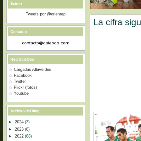
Twitter
Tweets por @orientep
La cifra si
Contacto
Red DaleOoo
Cargadas Albiverdes
Facebook
Twitter
Flickr (fotos)
Youtube
Archivo del blog
►
2024
(3)
►
2023
(8)
►
2022
(88)