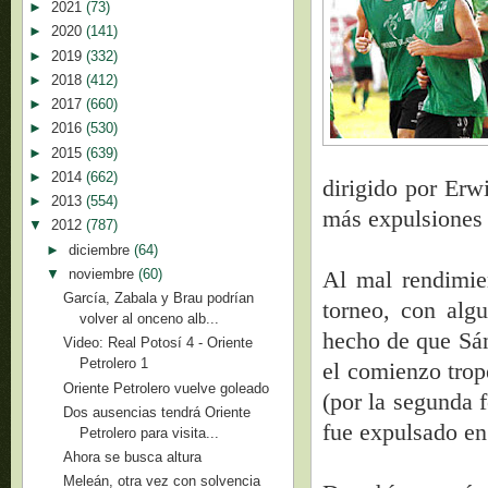
►
2021
(73)
►
2020
(141)
►
2019
(332)
►
2018
(412)
►
2017
(660)
►
2016
(530)
►
2015
(639)
►
2014
(662)
dirigido por Erw
►
2013
(554)
más expulsiones 
▼
2012
(787)
►
diciembre
(64)
▼
noviembre
(60)
Al mal rendimien
García, Zabala y Brau podrían
torneo, con alg
volver al onceno alb...
hecho de que Sán
Video: Real Potosí 4 - Oriente
Petrolero 1
el comienzo trope
Oriente Petrolero vuelve goleado
(por la segunda 
Dos ausencias tendrá Oriente
fue expulsado en
Petrolero para visita...
Ahora se busca altura
Meleán, otra vez con solvencia