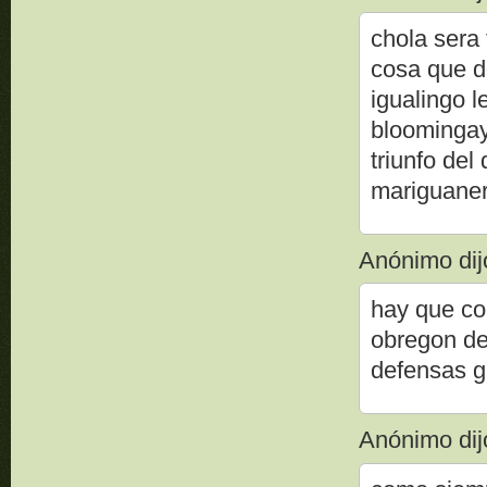
chola sera 
cosa que de
igualingo l
bloominga
triunfo de
mariguaner
Anónimo dijo
hay que co
obregon de
defensas g
Anónimo dijo