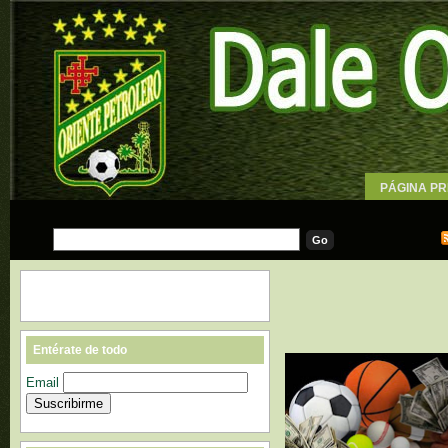
PÁGINA PR
WALLPAPE
Entérate de todo
Email