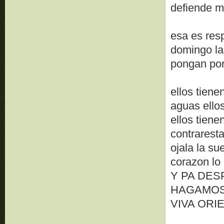
defiende ma
esa es res
domingo la
pongan por 
ellos tiene
aguas ellos
ellos tiene
contrarest
ojala la su
corazon lo
Y PA DES
HAGAMOS
VIVA ORI