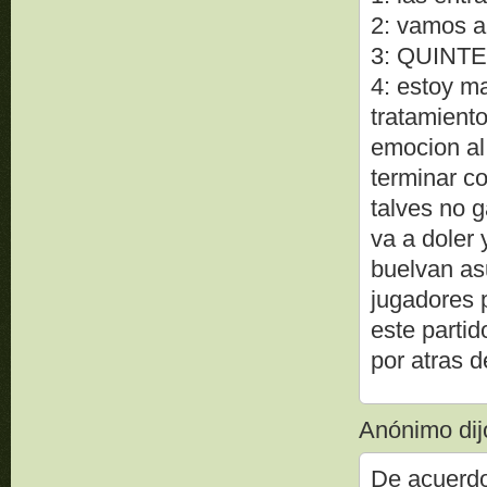
2: vamos a
3: QUINTE
4: estoy m
tratamient
emocion al
terminar co
talves no 
va a doler
buelvan asu
jugadores 
este parti
por atras d
Anónimo dijo
De acuerdo 