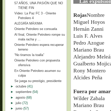
Las expulsi
57 AÑOS, UNA PASIÓN QUE NO
TIENE FIN
Video: La Paz FC 3 - Oriente
Rojas
Nombre
Petrolero 4
Miguel Ho
ALEGRÍA MÁXIMA
Hernán Za
Oriente Petrolero se consuela
Al final, Oriente Petrolero rompe su
Luis F. Al
mala racha y ...
Pedro Azo
Oriente Petrolero espera recuperar
Mariano B
terreno
“No tiramos la toalla”
Alejandro M
Oriente Petrolero con propuesta
Gualberto M
ofensiva
Rony Mont
En Oriente Petrolero asumen su
culpa
Alcides Pe
Se juega su prestigio, presidente
►
octubre
(41)
Fuera por amari
►
septiembre
(54)
Wílder Zab
►
agosto
(68)
►
julio
(72)
Mariano B
►
junio
(57)