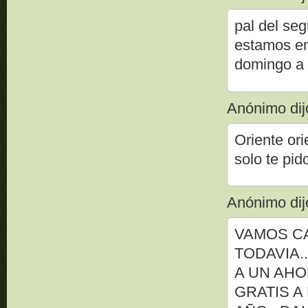
pal del se
estamos en
domingo a 
Anónimo dijo
Oriente ori
solo te pi
Anónimo dijo
VAMOS C
TODAVIA.
A UN AH
GRATIS A