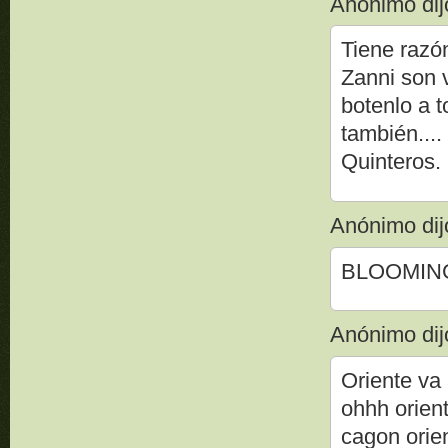
Anónimo dijo
Tiene razón
Zanni son 
botenlo a t
también....
Quinteros.
Anónimo dijo
BLOOMING 
Anónimo dijo
Oriente va 
ohhh orien
cagon orie