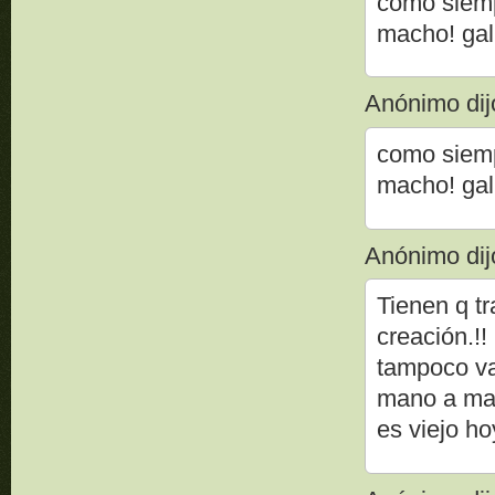
como siemp
macho! gall
Anónimo dijo
como siemp
macho! gall
Anónimo dijo
Tienen q t
creación.!
tampoco va
mano a man
es viejo h