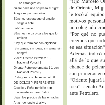
“Ojo Marcelo Ort
The Strongest en ...
de Oriente, Migu
quiere darle una sorpresa al 'tigre'
le tocó al equipo
Aragonés por tres años
Sánchez espera que el orgullo
motivos personal
salga a flote
un colegiado cru
Salió acosado
“Por qué no pue
Sánchez no da oída a los que lo
critican
creemos que todo
“Hay que terminar con dignidad”
en esa situación”
¡Sin ganas, sin ideas, sin alma, sin
Además indicó q
sangre!
Video: Oriente Petrolero 1 -
allá de lo que su
Nacional Potosí 1
chance de pelear
Oriente Petrolero empata 1-1 con
son primeros en c
Nacional Potosí y...
Rodríguez, con la venia del DT
“Oriente jugará 
DE ÍDOLOS Y REFERENTES
toca”, señaló An
Castillo y Peña también son
ante Petrolero.
alternativas para Platiní
Bajan los precios de las entradas
Arias, del susto al alivio