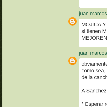
juan marco
MOJICA Y 
si tienen M
MEJOREN
juan marco
obviamente
como sea, 
de la canc
A Sanchez l
* Esperar r