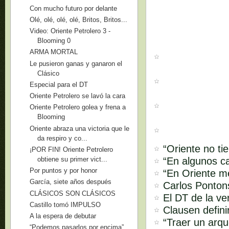
Con mucho futuro por delante
Olé, olé, olé, olé, Britos, Britos...
Video: Oriente Petrolero 3 -
Blooming 0
ARMA MORTAL
Le pusieron ganas y ganaron el
Clásico
Especial para el DT
Oriente Petrolero se lavó la cara
Oriente Petrolero golea y frena a
Blooming
Oriente abraza una victoria que le
da respiro y co...
“Oriente no ti
¡POR FIN! Oriente Petrolero
“En algunos ca
obtiene su primer vict...
Por puntos y por honor
“En Oriente m
García, siete años después
Carlos Pontons
CLÁSICOS SON CLÁSICOS
El DT de la ve
Castillo tomó IMPULSO
Clausen defini
A la espera de debutar
“Traer un arq
“Podemos pasarlos por encima”