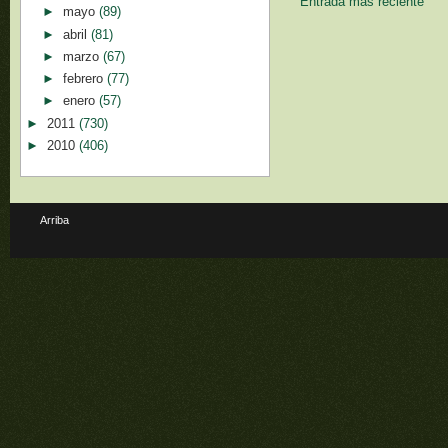
Entrada más reciente
►
mayo
(89)
►
abril
(81)
►
marzo
(67)
►
febrero
(77)
►
enero
(57)
►
2011
(730)
►
2010
(406)
Arriba