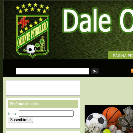
PÁGINA PR
WALLPAPE
Entérate de todo
Email