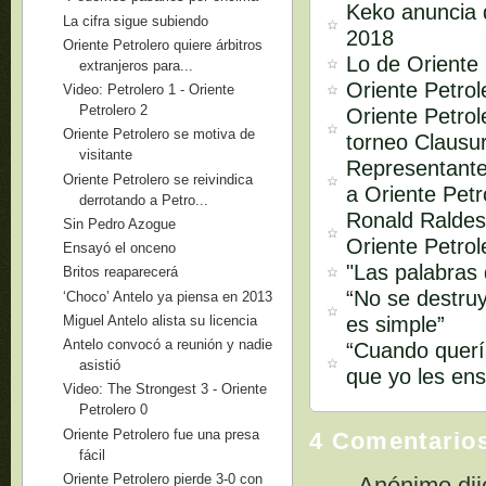
Keko anuncia q
La cifra sigue subiendo
2018
Oriente Petrolero quiere árbitros
Lo de Oriente 
extranjeros para...
Oriente Petro
Video: Petrolero 1 - Oriente
Petrolero 2
Oriente Petrol
Oriente Petrolero se motiva de
torneo Clausu
visitante
Representante
Oriente Petrolero se reivindica
a Oriente Petr
derrotando a Petro...
Ronald Raldes
Sin Pedro Azogue
Oriente Petrol
Ensayó el onceno
"Las palabras
Britos reaparecerá
“No se destruy
‘Choco’ Antelo ya piensa en 2013
es simple”
Miguel Antelo alista su licencia
Antelo convocó a reunión y nadie
“Cuando quería
asistió
que yo les ens
Video: The Strongest 3 - Oriente
Petrolero 0
Oriente Petrolero fue una presa
4 Comentario
fácil
Oriente Petrolero pierde 3-0 con
Anónimo dijo