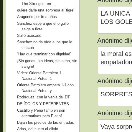
The Strongest en ...
quiere darle una sorpresa al 'tigre'
LA UNIC
Aragonés por tres años
LOS GOLE
Sánchez espera que el orgullo
salga a flote
Salió acosado
Anónimo dijo
Sánchez no da oída a los que lo
critican
la moral es
“Hay que terminar con dignidad”
empatadore
¡Sin ganas, sin ideas, sin alma, sin
sangre!
Video: Oriente Petrolero 1 -
Nacional Potosí 1
Anónimo dijo
Oriente Petrolero empata 1-1 con
Nacional Potosí y...
SORPRES
Rodríguez, con la venia del DT
DE ÍDOLOS Y REFERENTES
Castillo y Peña también son
Anónimo dijo
alternativas para Platiní
Bajan los precios de las entradas
Vaya sorpre
Arias, del susto al alivio