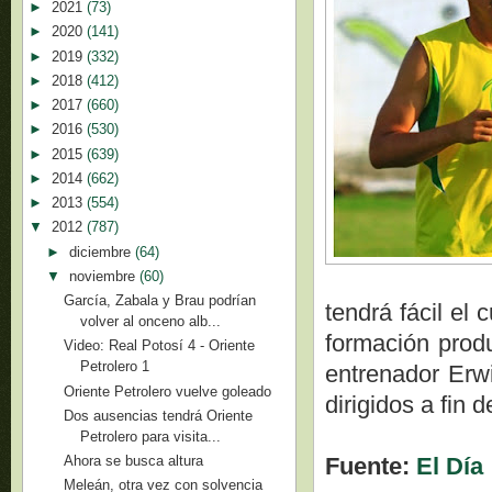
►
2021
(73)
►
2020
(141)
►
2019
(332)
►
2018
(412)
►
2017
(660)
►
2016
(530)
►
2015
(639)
►
2014
(662)
►
2013
(554)
▼
2012
(787)
►
diciembre
(64)
▼
noviembre
(60)
García, Zabala y Brau podrían
tendrá fácil el
volver al onceno alb...
formación prod
Video: Real Potosí 4 - Oriente
Petrolero 1
entrenador Erwi
Oriente Petrolero vuelve goleado
dirigidos a fin 
Dos ausencias tendrá Oriente
Petrolero para visita...
Fuente:
El Día
Ahora se busca altura
Meleán, otra vez con solvencia