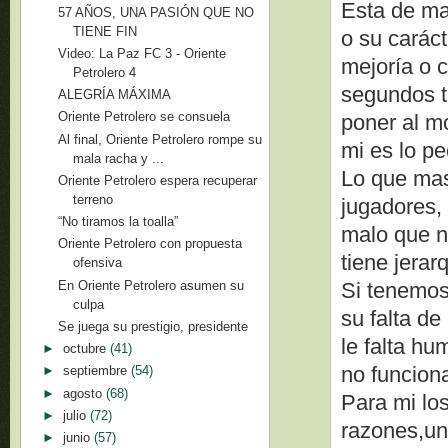
Esta de mas
57 AÑOS, UNA PASIÓN QUE NO
TIENE FIN
o su caráct
Video: La Paz FC 3 - Oriente
mejoría o c
Petrolero 4
segundos t
ALEGRÍA MÁXIMA
Oriente Petrolero se consuela
poner al m
Al final, Oriente Petrolero rompe su
mi es lo p
mala racha y ...
Lo que mas 
Oriente Petrolero espera recuperar
terreno
jugadores, 
“No tiramos la toalla”
malo que no
Oriente Petrolero con propuesta
tiene jera
ofensiva
En Oriente Petrolero asumen su
Si tenemos 
culpa
su falta d
Se juega su prestigio, presidente
le falta h
►
octubre
(41)
no funciona
►
septiembre
(54)
►
agosto
(68)
Para mi los
►
julio
(72)
razones,un
►
junio
(57)