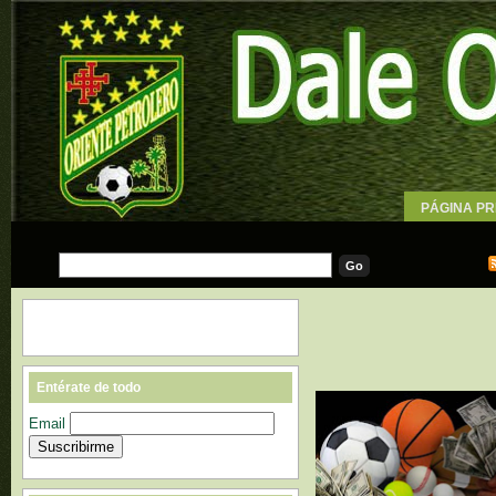
PÁGINA PR
WALLPAPE
Entérate de todo
Email