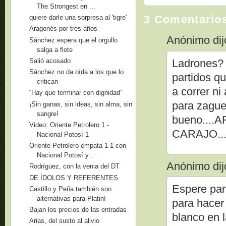
The Strongest en ...
3 Comentario
quiere darle una sorpresa al 'tigre'
Aragonés por tres años
Anónimo dijo
Sánchez espera que el orgullo
salga a flote
Salió acosado
Ladrones? 
Sánchez no da oída a los que lo
partidos q
critican
a correr ni
“Hay que terminar con dignidad”
para zaguer
¡Sin ganas, sin ideas, sin alma, sin
sangre!
bueno....
Video: Oriente Petrolero 1 -
CARAJO...
Nacional Potosí 1
Oriente Petrolero empata 1-1 con
Nacional Potosí y...
Anónimo dijo
Rodríguez, con la venia del DT
DE ÍDOLOS Y REFERENTES
Espere para
Castillo y Peña también son
alternativas para Platiní
para hacer 
Bajan los precios de las entradas
blanco en l
Arias, del susto al alivio