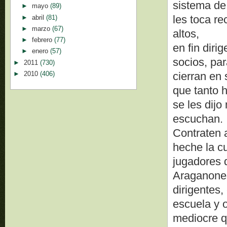
sistema de
►
mayo
(89)
les toca r
►
abril
(81)
►
marzo
(67)
altos,
►
febrero
(77)
en fin diri
►
enero
(57)
socios, pa
►
2011
(730)
►
2010
(406)
cierran en 
que tanto 
se les dij
escuchan.
Contraten 
heche la c
jugadores d
Araganones
dirigentes,
escuela y 
mediocre q