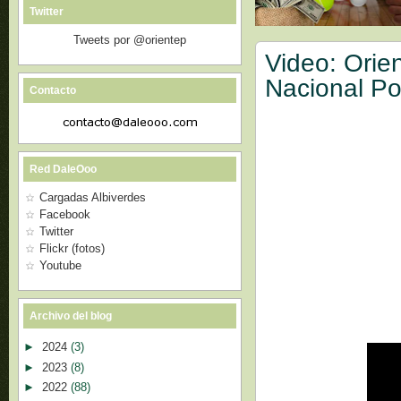
Twitter
Tweets por @orientep
Video: Orien
Nacional Po
Contacto
Red DaleOoo
Cargadas Albiverdes
Facebook
Twitter
Flickr (fotos)
Youtube
Archivo del blog
►
2024
(3)
►
2023
(8)
►
2022
(88)