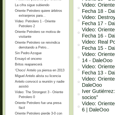
Video: Oriente
La cifra sigue subiendo
Fecha 18 - D
Oriente Petrolero quiere árbitros
extranjeros para...
Video: Destroy
Video: Petrolero 1 - Oriente
Fecha 17 - D
Petrolero 2
Video: Oriente
Oriente Petrolero se motiva de
Fecha 16 - D
visitante
Video: Real Po
Oriente Petrolero se reivindica
Fecha 15 - D
derrotando a Petro...
Sin Pedro Azogue
Video: Oriente
Ensayó el onceno
14 - DaleOoo
Britos reaparecerá
Video: Oriente
‘Choco’ Antelo ya piensa en 2013
Fecha 13 - D
Miguel Antelo alista su licencia
Video: Oriente
Antelo convocó a reunión y nadie
DaleOoo
asistió
Iver Gutiérrez
Video: The Strongest 3 - Oriente
socios”
Petrolero 0
Video: Oriente
Oriente Petrolero fue una presa
fácil
6 | DaleOoo
Oriente Petrolero pierde 3-0 con