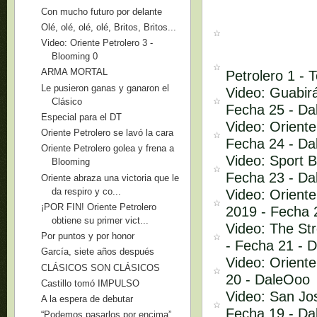
Con mucho futuro por delante
Olé, olé, olé, olé, Britos, Britos...
Video: Oriente Petrolero 3 -
Blooming 0
ARMA MORTAL
Petrolero 1 -
Le pusieron ganas y ganaron el
Video: Guabirá
Clásico
Fecha 25 - D
Especial para el DT
Video: Oriente
Oriente Petrolero se lavó la cara
Fecha 24 - D
Oriente Petrolero golea y frena a
Video: Sport B
Blooming
Fecha 23 - D
Oriente abraza una victoria que le
da respiro y co...
Video: Oriente
¡POR FIN! Oriente Petrolero
2019 - Fecha 
obtiene su primer vict...
Video: The Str
Por puntos y por honor
- Fecha 21 - 
García, siete años después
Video: Oriente
CLÁSICOS SON CLÁSICOS
20 - DaleOoo
Castillo tomó IMPULSO
Video: San Jos
A la espera de debutar
Fecha 19 - D
“Podemos pasarlos por encima”