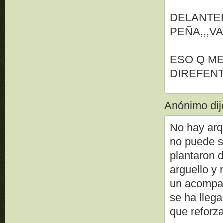
DELANTE
PEÑA,,,VA
ESO Q M
DIREFEN
Anónimo dijo
No hay arq
no puede s
plantaron 
arguello y 
un acompañ
se ha llega
que reforza