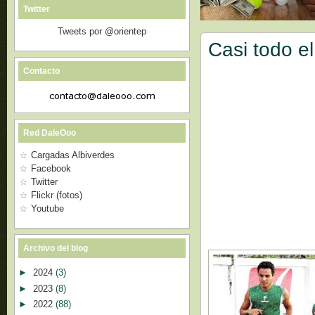
Twitter
Tweets por @orientep
Casi todo el
Contacto
Red DaleOoo
Cargadas Albiverdes
Facebook
Twitter
Flickr (fotos)
Youtube
Archivo del blog
►
2024
(3)
►
2023
(8)
►
2022
(88)