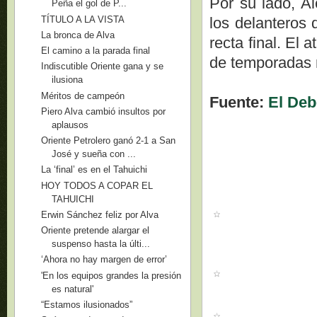
Por su lado, A
Peña el gol de P...
TÍTULO A LA VISTA
los delanteros 
La bronca de Alva
recta final. El 
El camino a la parada final
de temporadas
Indiscutible Oriente gana y se
ilusiona
Méritos de campeón
Fuente:
El Deb
Piero Alva cambió insultos por
aplausos
Oriente Petrolero ganó 2-1 a San
José y sueña con ...
La ‘final’ es en el Tahuichi
HOY TODOS A COPAR EL
TAHUICHI
Erwin Sánchez feliz por Alva
Oriente pretende alargar el
suspenso hasta la últi...
‘Ahora no hay margen de error’
'En los equipos grandes la presión
es natural'
“Estamos ilusionados”