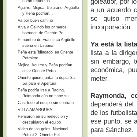
goleador, por l
como refuerzos
Aguirre, Mojica, Bejarano, Argüello
a un acuerdo c
y Peña podrían...
se quiso men
Va por buen camino
incorporación.
Alva y Galindo los primeros
borrados de Oriente Pe...
El nombre de Francisco Argüello
Ya está la list
suena en España
lista a la diri
Peña está ‘blindado’ en Oriente
Petrolero
sin embargo, t
Mojica, Aguirre y Peña podrían
económica, pu
dejar Oriente Petro...
meter.
Oriente quiere juntar la dupla Sa-
Sa para el Apertura
Peña podría irse a Racing,
Raymonda, c
Raimonda aún no sabe su...
dependerá del 
Casi todo el equipo sin contrato
VILLA AMARGURA
de los futbolis
Pensaron en su reelección y
ese punto, se 
descuidaron el equipo
para Sánchez.
Video de los goles: Nacional
Potosí 2 -Oriente Pet...