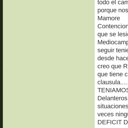
todo el cam
porque nos
Mamore
Contencion
que se les
Mediocampo
seguir ten
desde hace
creo que R
que tiene 
clausula.
TENIAMOS
Delanteros.
situacione
veces nin
DEFICIT 