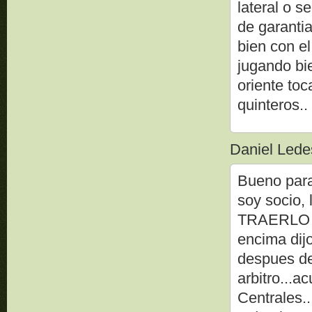
lateral o s
de garanti
bien con el
jugando bi
oriente toc
quinteros..
Daniel Ledes
Bueno para
soy socio, 
TRAERLO A 
encima dijo
despues de 
arbitro...
Centrales.