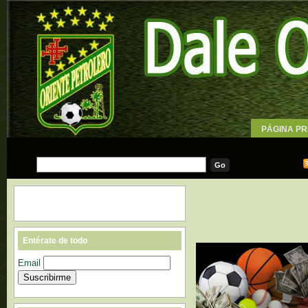
PÁGINA PR
WALLPAPE
Entérate de todo
Email