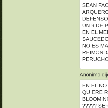
SEAN FAC
ARQUERO
DEFENSO
UN 9 DE
EN EL ME
SAUCED
NO ES MA
REIMOND
PERUCH
Anónimo dijo
EN EL NO
QUIERE R
BLOOMING
????? SE