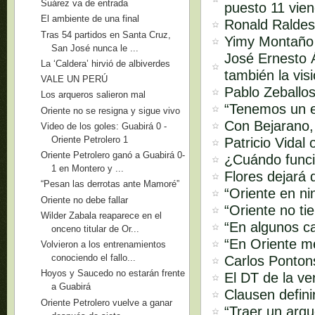
Suárez va de entrada
puesto 11 vie
El ambiente de una final
Ronald Raldes:
Tras 54 partidos en Santa Cruz,
Yimy Montaño s
San José nunca le ...
José Ernesto Á
La ‘Caldera’ hirvió de albiverdes
también la vis
VALE UN PERÚ
Pablo Zeballos
Los arqueros salieron mal
“Tenemos un e
Oriente no se resigna y sigue vivo
Con Bejarano,
Video de los goles: Guabirá 0 -
Oriente Petrolero 1
Patricio Vidal
Oriente Petrolero ganó a Guabirá 0-
¿Cuándo funci
1 en Montero y ...
Flores dejará 
“Pesan las derrotas ante Mamoré”
“Oriente en ni
Oriente no debe fallar
“Oriente no ti
Wilder Zabala reaparece en el
“En algunos ca
onceno titular de Or...
“En Oriente m
Volvieron a los entrenamientos
conociendo el fallo...
Carlos Pontons
Hoyos y Saucedo no estarán frente
El DT de la ve
a Guabirá
Clausen defini
Oriente Petrolero vuelve a ganar
“Traer un arq