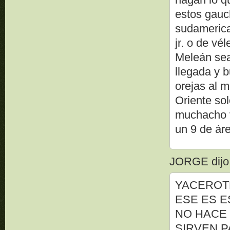
estos gauc
sudamerica
jr. o de vé
Meleán sea
llegada y b
orejas al 
Oriente so
muchacho v
un 9 de ár
JORGE dijo.
YACEROT
ESE ES 
NO HACE
SIRVEN P