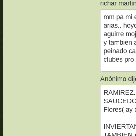
richar martin
mm pa mi el
arias.. hoy
aguirre mo
y tambien 
peinado ca
clubes pro
Anónimo dijo
RAMIREZ..
SAUCEDO..
Flores( ay 
INVIERTA
TAMBIEN