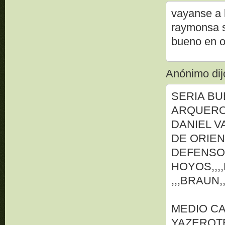
vayanse a l
raymonsa s
bueno en o
Anónimo dijo
SERIA B
ARQUERO
DANIEL V
DE ORIE
DEFENSO
HOYOS,,,
,,,BRAUN,
MEDIO C
YAZEROTE