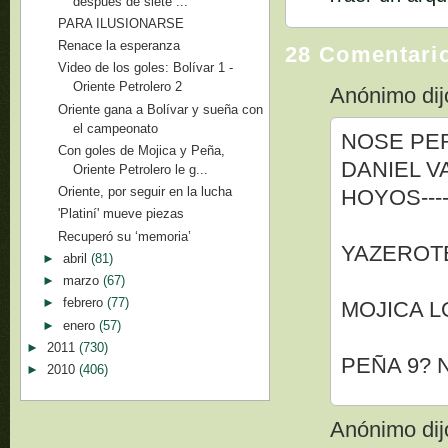
después de siete ...
PARA ILUSIONARSE
Renace la esperanza
28 Comentari
Video de los goles: Bolívar 1 -
Oriente Petrolero 2
Anónimo dijo
Oriente gana a Bolívar y sueña con
el campeonato
NOSE PER
Con goles de Mojica y Peña,
DANIEL V
Oriente Petrolero le g...
Oriente, por seguir en la lucha
HOYOS---
'Platiní' mueve piezas
Recuperó su ‘memoria’
YAZEROT
►
abril
(81)
►
marzo
(67)
►
febrero
(77)
MOJICA 
►
enero
(57)
►
2011
(730)
PEÑA 9? 
►
2010
(406)
Anónimo dijo