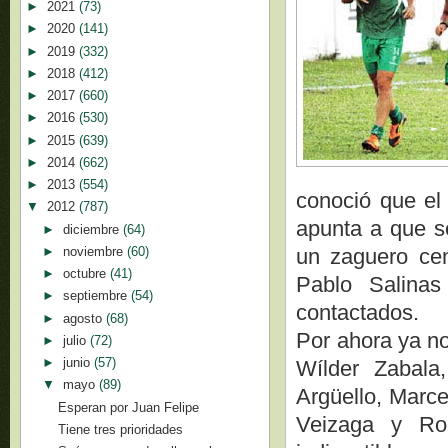
►
2021
(73)
►
2020
(141)
►
2019
(332)
►
2018
(412)
►
2017
(660)
►
2016
(530)
►
2015
(639)
►
2014
(662)
►
2013
(554)
conoció que el 
▼
2012
(787)
apunta a que s
►
diciembre
(64)
►
noviembre
(60)
un zaguero cen
►
octubre
(41)
Pablo Salina
►
septiembre
(54)
contactados.
►
agosto
(68)
Por ahora ya no
►
julio
(72)
►
junio
(57)
Wílder Zabala
▼
mayo
(89)
Argüello, Marce
Esperan por Juan Felipe
Veizaga y Rob
Tiene tres prioridades