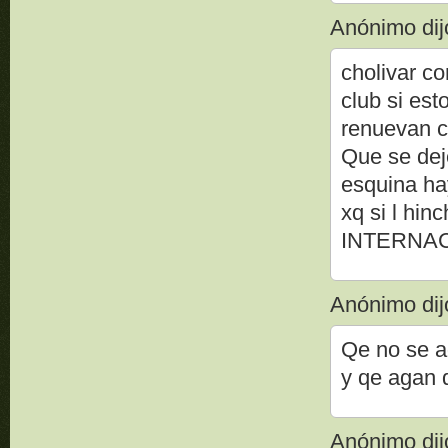
Anónimo dijo
cholivar co
club si est
renuevan 
Que se deje
esquina ha
xq si l hi
INTERNAC
Anónimo dijo
Qe no se ag
y qe agan 
Anónimo dijo