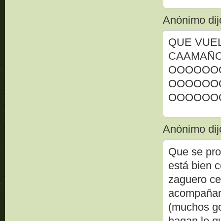
Anónimo dijo
QUE VUE
CAAMAÑ
OOOOOO
OOOOOO
OOOOOO
Anónimo dijo
Que se pro
está bien 
zaguero ce
acompañant
(muchos go
hagan lo q