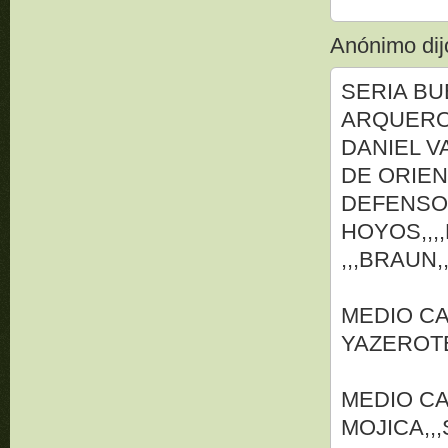
Anónimo dijo
SERIA B
ARQUERO
DANIEL V
DE ORIE
DEFENSO
HOYOS,,,
,,,BRAUN,
MEDIO C
YAZEROTE
MEDIO C
MOJICA,,