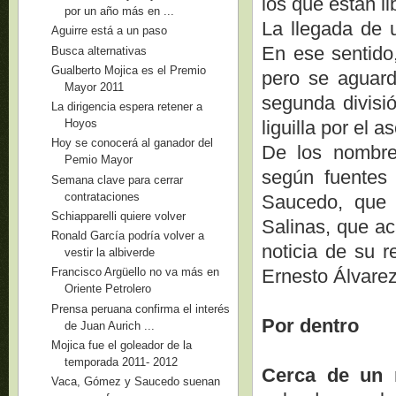
los que están l
por un año más en ...
La llegada de 
Aguirre está a un paso
En ese sentido,
Busca alternativas
Gualberto Mojica es el Premio
pero se aguard
Mayor 2011
segunda divisió
La dirigencia espera retener a
liguilla por el 
Hoyos
Hoy se conocerá al ganador del
De los nombres
Pemio Mayor
según fuentes e
Semana clave para cerrar
contrataciones
Saucedo, que 
Schiapparelli quiere volver
Salinas, que ac
Ronald García podría volver a
noticia de su 
vestir la albiverde
Ernesto Álvarez 
Francisco Argüello no va más en
Oriente Petrolero
Prensa peruana confirma el interés
Por dentro
de Juan Aurich ...
Mojica fue el goleador de la
temporada 2011- 2012
Cerca de un 
Vaca, Gómez y Saucedo suenan