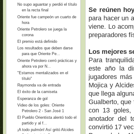
No supo aguantar y perdió el título
Se reúnen ho
en la recta final
para hacer un a
Oriente fue campeón un cuarto de
hora
viene. Lo acom
Oriente Petrolero se juega la
preparadores fí
corona
El premio está definido
Los resultados que deben darse
Los mejores s
para que Oriente Pe...
Para tranquili
Oriente Petrolero cerró prácticas y
ahora va por N...
este año la di
"Estamos mentalizados en el
jugadores más 
título"
Mojica y Alcide
Raymonda va de entrada
El éxito de la camiseta
que llega algun
Esperanza de gol
Gualberto, que 
Video de los goles: Oriente
con 13 goles,
Petrolero 2 - San José 1
anotador del 
El Pueblo Orientista alentó todo el
partido y al f...
convirtió 17 vec
¡A todo pulmón! Así gritó Alcides