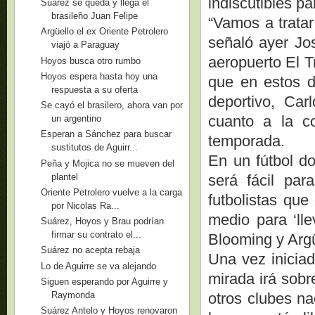
indiscutibles pa
Suárez se queda y llega el
brasileño Juan Felipe
“Vamos a trata
Argüello el ex Oriente Petrolero
señaló ayer Jos
viajó a Paraguay
aeropuerto El Tr
Hoyos busca otro rumbo
Hoyos espera hasta hoy una
que en estos dí
respuesta a su oferta
deportivo, Car
Se cayó el brasilero, ahora van por
cuanto a la c
un argentino
Esperan a Sánchez para buscar
temporada.
sustitutos de Aguirr...
En un fútbol do
Peña y Mojica no se mueven del
plantel
será fácil par
Oriente Petrolero vuelve a la carga
futbolistas que
por Nicolas Ra...
medio para ‘ll
Suárez, Hoyos y Brau podrían
firmar su contrato el...
Blooming y Argü
Suárez no acepta rebaja
Una vez iniciad
Lo de Aguirre se va alejando
mirada irá sobr
Siguen esperando por Aguirre y
Raymonda
otros clubes na
Suárez Antelo y Hoyos renovaron