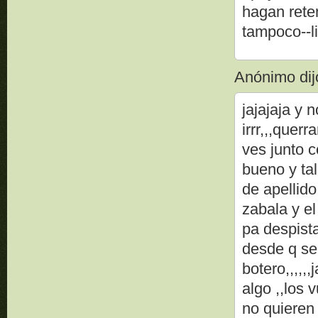
hagan reten
tampoco--l
Anónimo dijo
jajajaja y 
irrr,,,que
ves junto 
bueno y tal
de apellido
zabala y el
pa despist
desde q se
botero,,,,,
algo ,,los 
no quieren