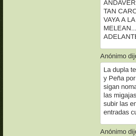
ANDAVERI
TAN CARO
VAYA A L
MELEAN..
ADELANTE
Anónimo dijo
La dupla t
y Peña por 
sigan noma
las migajas
subir las e
entradas cu
Anónimo dijo