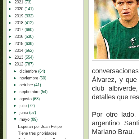
►
2021
(73)
►
2020
(141)
►
2019
(332)
►
2018
(412)
►
2017
(660)
►
2016
(530)
►
2015
(639)
►
2014
(662)
►
2013
(554)
▼
2012
(787)
conversaciones
►
diciembre
(64)
►
noviembre
(60)
Álvarez, y que
►
octubre
(41)
club albiverde
►
septiembre
(54)
detalles que res
►
agosto
(68)
►
julio
(72)
►
junio
(57)
Por otro lado,
▼
mayo
(89)
argentino San
Esperan por Juan Felipe
Mariano Brau.
Tiene tres prioridades