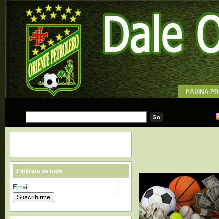
PÁGINA PR
WALLPAPE
Entérate de todo
Email