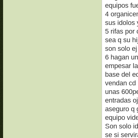
equipos fue
4 organice
sus idolos 
5 rifas por
sea q su hi
son solo ej
6 hagan un
empesar la
base del eq
vendan cd 
unas 600pe
entradas o
aseguro q 
equipo vid
Son solo i
se si servi