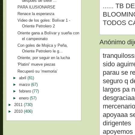
después de siete ...
...... TB
PARA ILUSIONARSE
BLOOMING
Renace la esperanza
Video de los goles: Bolívar 1 -
TODOS C
Oriente Petrolero 2
Oriente gana a Bolívar y sueña con
el campeonato
Anónimo dijo
Con goles de Mojica y Peña,
Oriente Petrolero le g...
tranquiloss
Oriente, por seguir en la lucha
sido aguir
'Platiní' mueve piezas
parau se r
Recuperó su ‘memoria’
►
abril
(81)
seguro q de
►
marzo
(67)
largos pa 
►
febrero
(77)
desgraciaa
►
enero
(57)
►
2011
(730)
mercenario
►
2010
(406)
apoyaaa se
dirigentes
apoyemos e