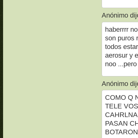
Anónimo dijo
haberrrr n
son puros 
todos esta
aerosur y e
noo ...per
Anónimo dijo
COMO Q 
TELE VOS
CAHRLNA
PASAN CH
BOTARON