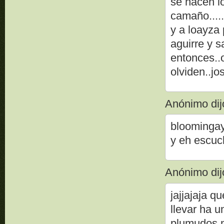
se hacen l
camaño.....
y a loayza
aguirre y 
entonces..
olviden..jo
Anónimo dijo
bloomingay
y eh escuch
Anónimo dijo
jajjajaja q
llevar ha un
plumudos no