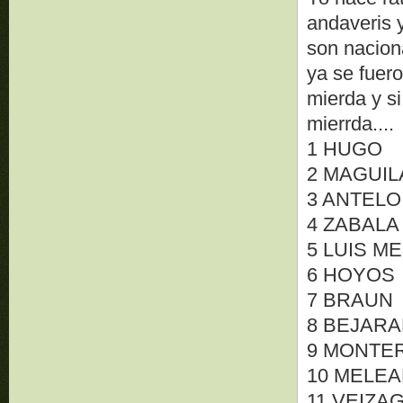
andaveris 
son nacion
ya se fuer
mierda y si
mierrda....
1 HUGO
2 MAGUIL
3 ANTELO
4 ZABALA
5 LUIS M
6 HOYOS
7 BRAUN
8 BEJAR
9 MONTE
10 MELE
11 VEIZA