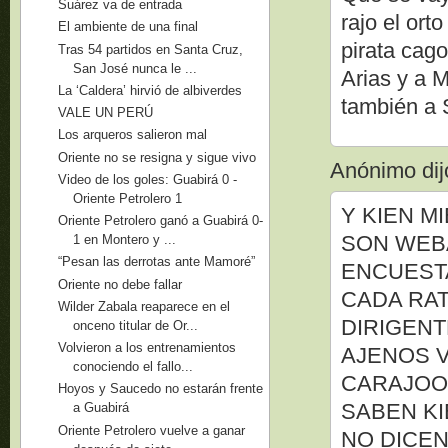
Suárez va de entrada
rajo el ort
El ambiente de una final
pirata cago
Tras 54 partidos en Santa Cruz,
San José nunca le ...
Arias y a 
La ‘Caldera’ hirvió de albiverdes
también a 
VALE UN PERÚ
Los arqueros salieron mal
Oriente no se resigna y sigue vivo
Anónimo dijo
Video de los goles: Guabirá 0 -
Oriente Petrolero 1
Y KIEN M
Oriente Petrolero ganó a Guabirá 0-
SON WEB
1 en Montero y ...
“Pesan las derrotas ante Mamoré”
ENCUEST
Oriente no debe fallar
CADA RAT
Wilder Zabala reaparece en el
DIRIGENT
onceno titular de Or...
Volvieron a los entrenamientos
AJENOS V
conociendo el fallo...
CARAJOOO
Hoyos y Saucedo no estarán frente
SABEN KI
a Guabirá
Oriente Petrolero vuelve a ganar
NO DICEN