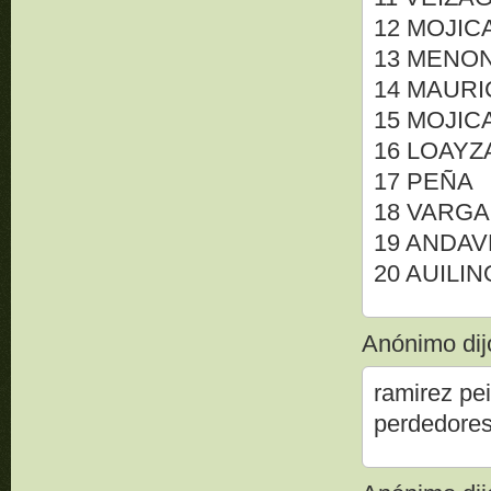
12 MOJIC
13 MENO
14 MAUR
15 MOJIC
16 LOAYZ
17 PEÑA
18 VARG
19 ANDAV
20 AUILI
Anónimo dijo
ramirez p
perdedores