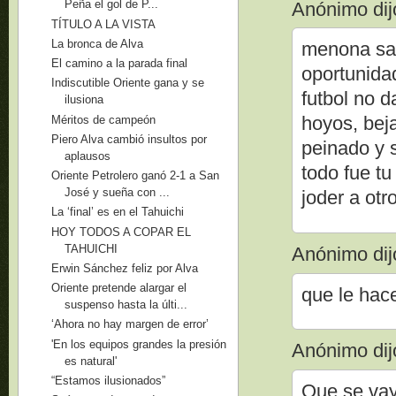
Peña el gol de P...
Anónimo dijo
TÍTULO A LA VISTA
La bronca de Alva
menona sau
El camino a la parada final
oportunida
Indiscutible Oriente gana y se
futbol no 
ilusiona
hoyos, bej
Méritos de campeón
Piero Alva cambió insultos por
peinado y 
aplausos
todo fue t
Oriente Petrolero ganó 2-1 a San
José y sueña con ...
joder a otr
La ‘final’ es en el Tahuichi
HOY TODOS A COPAR EL
TAHUICHI
Anónimo dijo
Erwin Sánchez feliz por Alva
Oriente pretende alargar el
que le hace
suspenso hasta la últi...
‘Ahora no hay margen de error’
'En los equipos grandes la presión
Anónimo dijo
es natural'
“Estamos ilusionados”
Que se vaya