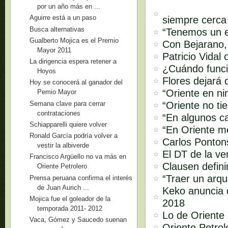
por un año más en ...
Aguirre está a un paso
siempre cerca 
Busca alternativas
“Tenemos un e
Gualberto Mojica es el Premio
Con Bejarano,
Mayor 2011
Patricio Vidal
La dirigencia espera retener a
¿Cuándo funci
Hoyos
Flores dejará 
Hoy se conocerá al ganador del
“Oriente en ni
Pemio Mayor
Semana clave para cerrar
“Oriente no ti
contrataciones
“En algunos ca
Schiapparelli quiere volver
“En Oriente m
Ronald García podría volver a
Carlos Pontons
vestir la albiverde
El DT de la ve
Francisco Argüello no va más en
Clausen defini
Oriente Petrolero
“Traer un arq
Prensa peruana confirma el interés
de Juan Aurich ...
Keko anuncia q
Mojica fue el goleador de la
2018
temporada 2011- 2012
Lo de Oriente 
Vaca, Gómez y Saucedo suenan
Oriente Petro