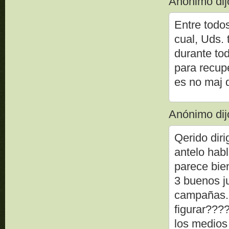
Anónimo dijo
Entre todos
cual, Uds.
durante to
para recup
es no maj d
Anónimo dijo
Qerido dir
antelo habl
parece bie
3 buenos j
campañas..
figurar???
los medios