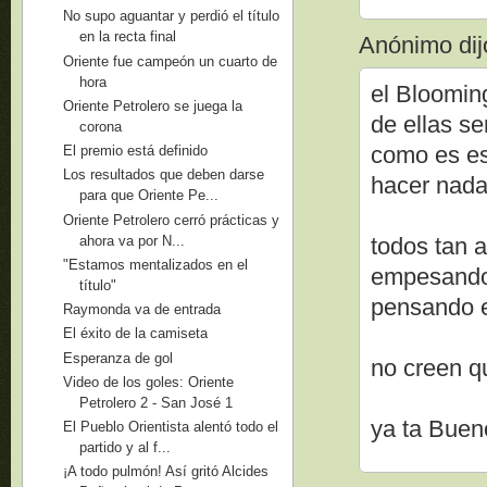
No supo aguantar y perdió el título
en la recta final
Anónimo dijo
Oriente fue campeón un cuarto de
hora
el Blooming
Oriente Petrolero se juega la
de ellas se
corona
como es es
El premio está definido
Los resultados que deben darse
hacer nada.
para que Oriente Pe...
Oriente Petrolero cerró prácticas y
ahora va por N...
todos tan a
"Estamos mentalizados en el
empesando 
título"
pensando 
Raymonda va de entrada
El éxito de la camiseta
Esperanza de gol
no creen qu
Video de los goles: Oriente
Petrolero 2 - San José 1
ya ta Bueno
El Pueblo Orientista alentó todo el
partido y al f...
¡A todo pulmón! Así gritó Alcides