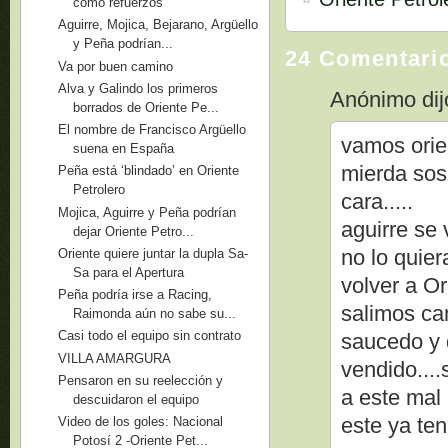
como refuerzos
Aguirre, Mojica, Bejarano, Argüello
y Peña podrían...
24 Comentari
Va por buen camino
Alva y Galindo los primeros
Anónimo dijo
borrados de Oriente Pe...
El nombre de Francisco Argüello
vamos orie
suena en España
mierda sos
Peña está ‘blindado’ en Oriente
Petrolero
cara.....
Mojica, Aguirre y Peña podrían
aguirre se
dejar Oriente Petro...
no lo quier
Oriente quiere juntar la dupla Sa-
Sa para el Apertura
volver a Or
Peña podría irse a Racing,
salimos ca
Raimonda aún no sabe su...
Casi todo el equipo sin contrato
saucedo y 
VILLA AMARGURA
vendido...
Pensaron en su reelección y
a este mal
descuidaron el equipo
este ya te
Video de los goles: Nacional
Potosí 2 -Oriente Pet...