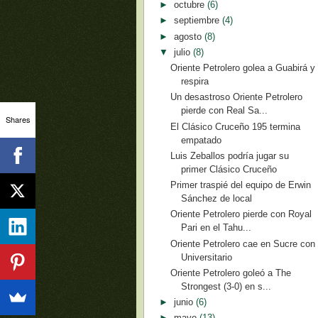
►
octubre
(6)
►
septiembre
(4)
►
agosto
(8)
▼
julio
(8)
Oriente Petrolero golea a Guabirá y
respira
Un desastroso Oriente Petrolero
pierde con Real Sa...
Shares
El Clásico Cruceño 195 termina
empatado
Luis Zeballos podría jugar su
primer Clásico Cruceño
Primer traspié del equipo de Erwin
Sánchez de local
Oriente Petrolero pierde con Royal
Pari en el Tahu...
Oriente Petrolero cae en Sucre con
Universitario
Oriente Petrolero goleó a The
Strongest (3-0) en s...
►
junio
(6)
►
mayo
(13)