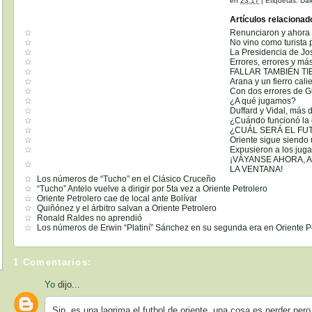
en
23:17
|
Etiquetas:
Dal
Artículos relacionad
Renunciaron y ahora 
No vino como turista 
La Presidencia de Jos
Errores, errores y má
FALLAR TAMBIÉN T
Arana y un fierro cal
Con dos errores de G
¿A qué jugamos?
Duffard y Vidal, más
¿Cuándo funcionó la 
¿CUÁL SERÁ EL FU
Oriente sigue siendo
Expusieron a los juga
¡VÁYANSE AHORA, 
LA VENTANA!
Los números de “Tucho” en el Clásico Cruceño
“Tucho” Antelo vuelve a dirigir por 5ta vez a Oriente Petrolero
Oriente Petrolero cae de local ante Bolívar
Quiñónez y el árbitro salvan a Oriente Petrolero
Ronald Raldes no aprendió
Los números de Erwin “Platiní” Sánchez en su segunda era en Oriente P
1 Comentarios:
Yo
dijo...
Sip, es una lagrima el futbol de oriente, una cosa es perder pero