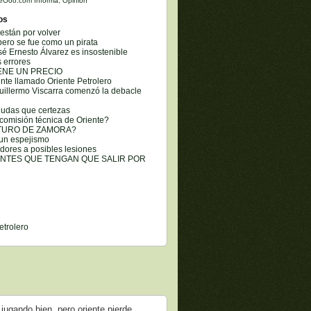
eOoo.com Informa
,
Opinión
os
están por volver
pero se fue como un pirata
é Ernesto Álvarez es insostenible
s errores
IENE UN PRECIO
iente llamado Oriente Petrolero
uillermo Viscarra comenzó la debacle
 dudas que certezas
comisión técnica de Oriente?
TURO DE ZAMORA?
 un espejismo
dores a posibles lesiones
ANTES QUE TENGAN QUE SALIR POR
etrolero
 jugando bien, pero oriente pierde