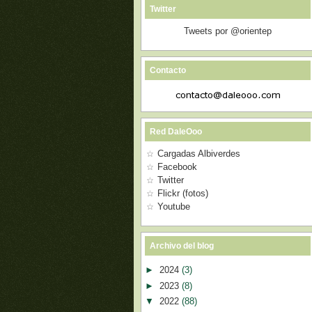
Twitter
Tweets por @orientep
Contacto
Red DaleOoo
Cargadas Albiverdes
Facebook
Twitter
Flickr (fotos)
Youtube
Archivo del blog
►
2024
(3)
►
2023
(8)
▼
2022
(88)