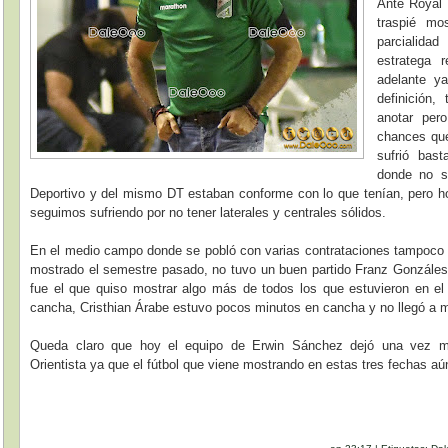
Ante Royal P
traspié m
parcialidad
estratega r
adelante ya
definición
anotar pero
chances que 
sufrió bast
donde no se
Deportivo y del mismo DT estaban conforme con lo que tenían, pero
seguimos sufriendo por no tener laterales y centrales sólidos.
En el medio campo donde se pobló con varias contrataciones tampoco 
mostrado el semestre pasado, no tuvo un buen partido Franz Gonzáles 
fue el que quiso mostrar algo más de todos los que estuvieron en el
cancha, Cristhian Árabe estuvo pocos minutos en cancha y no llegó a mo
Queda claro que hoy el equipo de Erwin Sánchez dejó una vez m
Orientista ya que el fútbol que viene mostrando en estas tres fechas a