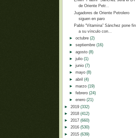
de Oriente Petr...
Jugadores de Oriente Petrolero
siguen en paro
Pablo “Vitamina” Sánchez pone fin
a su vínculo con...
►
octubre
(2)
►
septiembre
(16)
►
agosto
(8)
►
julio
(1)
►
junio
(7)
►
mayo
(8)
►
abril
(4)
►
marzo
(19)
►
febrero
(24)
►
enero
(21)
►
2019
(332)
►
2018
(412)
►
2017
(660)
►
2016
(530)
►
2015
(639)