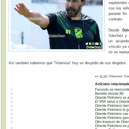
septiembre 
con los ref
ponerle fin
contrato.
Desde
Da
Sánchez y 
un acuerdo
vínculo ya 
no se reanu
Así también sabemos que "Vitamina" hoy se despidió de sus dirigidos.
en
11:16
|
Etiquetas:
Cue
Artículos relacionad
Facundo se reencontr
Bendito minuto 90
Oriente Petrolero se 
El VAR salvó a Orient
Oriente Petrolero me
Oriente Petrolero lo 
Oriente Petrolero cae
Oriente Petrolero gan
Otro tropiezo de Orien
Oriente Petrolero no