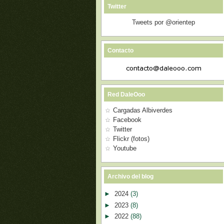
Twitter
Tweets por @orientep
Contacto
Red DaleOoo
Cargadas Albiverdes
Facebook
Twitter
Flickr (fotos)
Youtube
Archivo del blog
►
2024
(3)
►
2023
(8)
►
2022
(88)