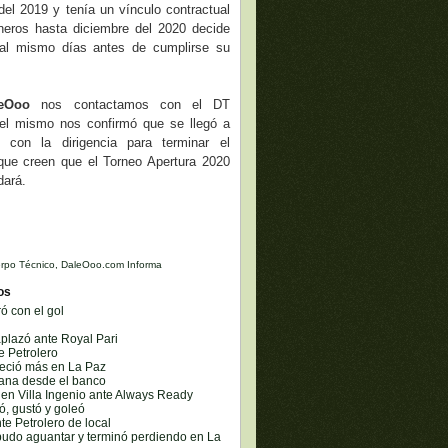
del 2019 y tenía un vínculo contractual
ineros hasta diciembre del 2020 decide
 al mismo días antes de cumplirse su
leOoo
nos contactamos con el DT
el mismo nos confirmó que se llegó a
 con la dirigencia para terminar el
que creen que el Torneo Apertura 2020
dará.
rpo Técnico
,
DaleOoo.com Informa
os
ó con el gol
aplazó ante Royal Pari
e Petrolero
reció más en La Paz
gana desde el banco
 en Villa Ingenio ante Always Ready
ó, gustó y goleó
te Petrolero de local
 pudo aguantar y terminó perdiendo en La