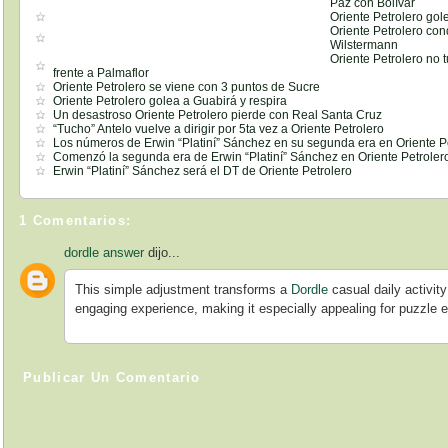
Paz con Bolívar
Oriente Petrolero go
Oriente Petrolero co
Wilstermann
Oriente Petrolero no 
frente a Palmaflor
Oriente Petrolero se viene con 3 puntos de Sucre
Oriente Petrolero golea a Guabirá y respira
Un desastroso Oriente Petrolero pierde con Real Santa Cruz
“Tucho” Antelo vuelve a dirigir por 5ta vez a Oriente Petrolero
Los números de Erwin “Platiní” Sánchez en su segunda era en Oriente P
Comenzó la segunda era de Erwin “Platiní” Sánchez en Oriente Petroler
Erwin “Platiní” Sánchez será el DT de Oriente Petrolero
1 Comentarios:
dordle answer
dijo...
This simple adjustment transforms a
Dordle
casual daily activit
engaging experience, making it especially appealing for puzzle 
Publicar Un Comentario