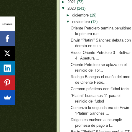
►
2021
(73)
▼
2020
(141)
►
diciembre
(19)
▼
noviembre
(12)
Shares
Oriente Petrolero termina penúltimo
la primera rue...
Erwin “Platiní” Sánchez debuta con
derrota en su s...
Video: Oriente Petrolero 3 - Bolívar
4 | Apertura ...
Oriente Petrolero se aplaza en el
reinicio del Tor...
Rodrigo Banegas el dueño del arco
de Oriente Petro...
Cerraron prácticas con fútbol tenis
“Platiní” busca sus 11 para el
reinicio del fútbol
Comenzó la segunda era de Erwin
“Platiní” Sánchez ...
Dirigentes vuelven a incumplir
promesa de pago a l...
Erwin “Platiní” Sánchez será el DT