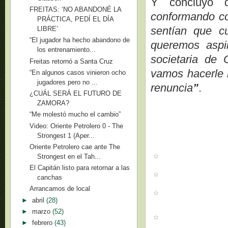
Y concluyó 
FREITAS: ‘NO ABANDONÉ LA
conformando con
PRÁCTICA, PEDÍ EL DÍA
sentían que c
LIBRE’
“El jugador ha hecho abandono de
queremos aspi
los entrenamiento...
societaria de 
Freitas retornó a Santa Cruz
vamos hacerle l
“En algunos casos vinieron ocho
jugadores pero no ...
renuncia
”
.
¿CUÁL SERÁ EL FUTURO DE
ZAMORA?
“Me molestó mucho el cambio”
Video: Oriente Petrolero 0 - The
Strongest 1 (Aper...
Oriente Petrolero cae ante The
Strongest en el Tah...
El Capitán listo para retornar a las
canchas
Arrancamos de local
►
abril
(28)
►
marzo
(52)
►
febrero
(43)