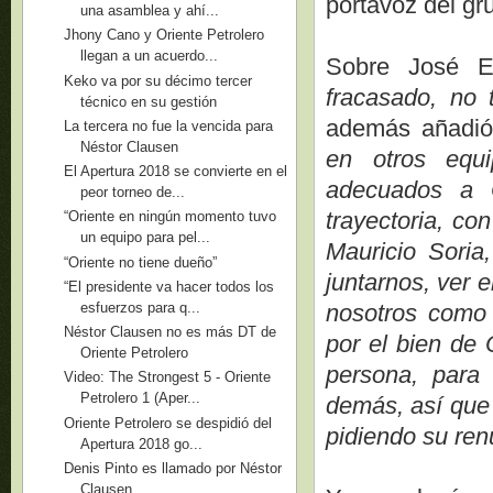
portavoz del gr
una asamblea y ahí...
Jhony Cano y Oriente Petrolero
llegan a un acuerdo...
Sobre José E
Keko va por su décimo tercer
fracasado, no 
técnico en su gestión
además añadi
La tercera no fue la vencida para
Néstor Clausen
en otros equi
El Apertura 2018 se convierte en el
adecuados a O
peor torneo de...
trayectoria, co
“Oriente en ningún momento tuvo
un equipo para pel...
Mauricio Soria
“Oriente no tiene dueño”
juntarnos, ver 
“El presidente va hacer todos los
esfuerzos para q...
nosotros como
Néstor Clausen no es más DT de
por el bien de 
Oriente Petrolero
persona, para 
Video: The Strongest 5 - Oriente
Petrolero 1 (Aper...
demás, así que 
Oriente Petrolero se despidió del
pidiendo su ren
Apertura 2018 go...
Denis Pinto es llamado por Néstor
Clausen