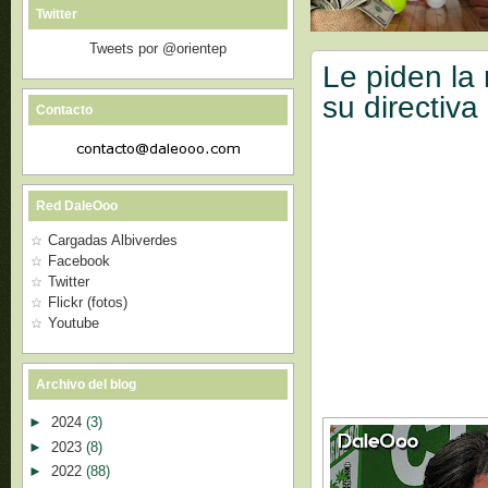
Twitter
Tweets por @orientep
Le piden la
su directiva
Contacto
Red DaleOoo
Cargadas Albiverdes
Facebook
Twitter
Flickr (fotos)
Youtube
Archivo del blog
►
2024
(3)
►
2023
(8)
►
2022
(88)