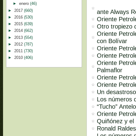
►
enero
(46)
►
2017
(660)
ante Always 
►
2016
(530)
Oriente Petrol
►
2015
(639)
Otro tropiezo 
►
2014
(662)
Oriente Petro
►
2013
(554)
con Bolívar
►
2012
(787)
Oriente Petrol
►
2011
(730)
Oriente Petro
►
2010
(406)
Oriente Petrol
Palmaflor
Oriente Petrol
Oriente Petrol
Un desastroso
Los números d
“Tucho” Antelo
Oriente Petrol
Quiñónez y el 
Ronald Raldes
Los números d