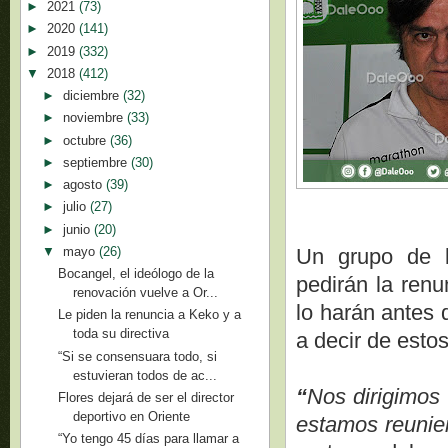
►
2021
(73)
►
2020
(141)
►
2019
(332)
▼
2018
(412)
►
diciembre
(32)
►
noviembre
(33)
►
octubre
(36)
►
septiembre
(30)
►
agosto
(39)
►
julio
(27)
►
junio
(20)
▼
mayo
(26)
Un grupo de b
Bocangel, el ideólogo de la
pedirán la renu
renovación vuelve a Or...
lo harán antes 
Le piden la renuncia a Keko y a
toda su directiva
a decir de esto
“Si se consensuara todo, si
estuvieran todos de ac...
“
Nos dirigimos
Flores dejará de ser el director
deportivo en Oriente
estamos reunie
“Yo tengo 45 días para llamar a