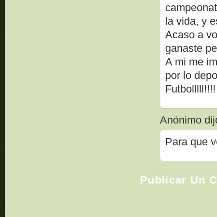
campeonato
la vida, y 
Acaso a vo
ganaste pe
A mi me imp
por lo dep
Futbolllll!!!!
Anónimo dijo
Para que vo
Publicar Un 