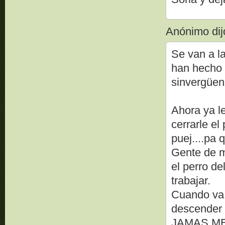
Anónimo dijo
Se van a l
han hecho a
sinvergüenza
Ahora ya l
cerrarle el
puej....pa 
Gente de m
el perro de
trabajar.
Cuando va a
descender 
JAMAS ME