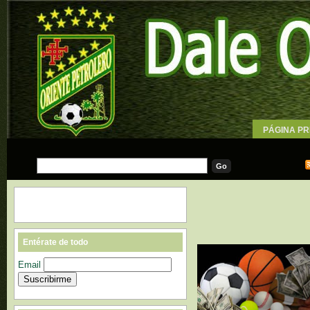
PÁGINA PR
WALLPAPE
Entérate de todo
Email