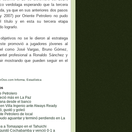
nco verdolaga esperando que la tercera
ida, ya que en sus anteriores dos pasos
y 2007) por Oriente Petrolero no pudo
el título y en esta su tercera etapa
o lograrlo.
 objetivos no se le dieron al estratega
éste promovió a jugadores jóvenes al
ntel como José Vargas, Bruno Gómez,
antel profesional a Ronaldo Sánchez y
uir mostrando que pueden seguir en el
eOoo.com Informa
,
Estadística
os
e Petrolero
reció más en La Paz
gana desde el banco
 en Villa Ingenio ante Always Ready
ó, gustó y goleó
te Petrolero de local
 pudo aguantar y terminó perdiendo en La
lea a Tomayapo en el Tahuichi
nquistó Cochabamba y venció 0-1 a