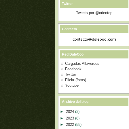
Twitter
Tweets por @orientep
Contacto
Red DaleOoo
Cargadas Albiverdes
Facebook
Twitter
Flickr (fotos)
Youtube
Archivo del blog
►
2024
(3)
►
2023
(8)
►
2022
(88)