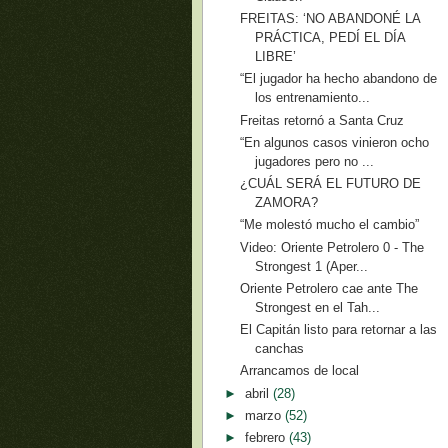
FREITAS: ‘NO ABANDONÉ LA
PRÁCTICA, PEDÍ EL DÍA
LIBRE’
“El jugador ha hecho abandono de
los entrenamiento...
Freitas retornó a Santa Cruz
“En algunos casos vinieron ocho
jugadores pero no ...
¿CUÁL SERÁ EL FUTURO DE
ZAMORA?
“Me molestó mucho el cambio”
Video: Oriente Petrolero 0 - The
Strongest 1 (Aper...
Oriente Petrolero cae ante The
Strongest en el Tah...
El Capitán listo para retornar a las
canchas
Arrancamos de local
►
abril
(28)
►
marzo
(52)
►
febrero
(43)