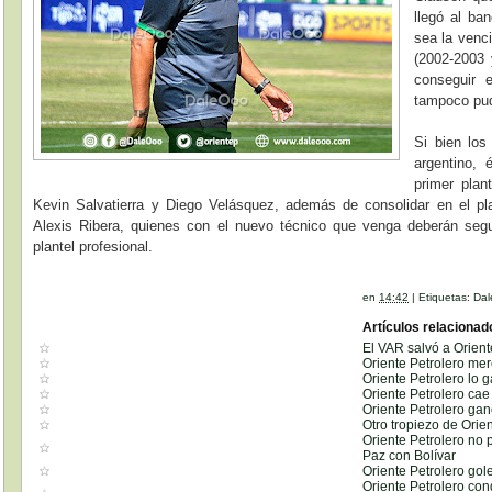
llegó al ba
sea la venc
(2002-2003 
conseguir 
tampoco pud
Si bien los
argentino, 
primer pla
Kevin Salvatierra y Diego Velásquez, además de consolidar en el pl
Alexis Ribera, quienes con el nuevo técnico que venga deberán seg
plantel profesional.
en
14:42
|
Etiquetas:
Dal
Artículos relacionad
El VAR salvó a Orient
Oriente Petrolero me
Oriente Petrolero lo 
Oriente Petrolero cae
Oriente Petrolero gan
Otro tropiezo de Orien
Oriente Petrolero no
Paz con Bolívar
Oriente Petrolero go
Oriente Petrolero co