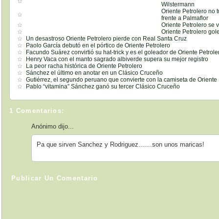
Wilstermann
Oriente Petrolero no 
frente a Palmaflor
Oriente Petrolero se 
Oriente Petrolero gol
Un desastroso Oriente Petrolero pierde con Real Santa Cruz
Paolo García debutó en el pórtico de Oriente Petrolero
Facundo Suárez convirtió su hat-trick y es el goleador de Oriente Petrole
Henry Vaca con el manto sagrado albiverde supera su mejor registro
La peor racha histórica de Oriente Petrolero
Sánchez el último en anotar en un Clásico Cruceño
Gutiérrez, el segundo peruano que convierte con la camiseta de Oriente 
Pablo “vitamina” Sánchez ganó su tercer Clásico Cruceño
1 Comentarios:
Anónimo dijo...
Pa que sirven Sanchez y Rodriguez.......son unos maricas!
Publicar Un Comentario