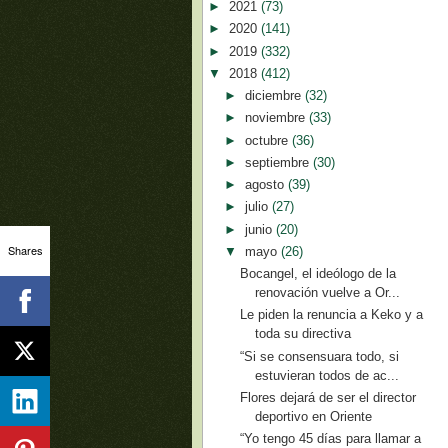
►
2021
(73)
►
2020
(141)
►
2019
(332)
▼
2018
(412)
►
diciembre
(32)
►
noviembre
(33)
►
octubre
(36)
►
septiembre
(30)
►
agosto
(39)
►
julio
(27)
►
junio
(20)
Shares
▼
mayo
(26)
Bocangel, el ideólogo de la
renovación vuelve a Or...
Le piden la renuncia a Keko y a
toda su directiva
“Si se consensuara todo, si
estuvieran todos de ac...
Flores dejará de ser el director
deportivo en Oriente
“Yo tengo 45 días para llamar a