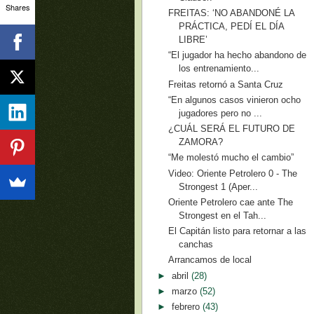
Shares
FREITAS: ‘NO ABANDONÉ LA
PRÁCTICA, PEDÍ EL DÍA
LIBRE’
“El jugador ha hecho abandono de
los entrenamiento...
Freitas retornó a Santa Cruz
“En algunos casos vinieron ocho
jugadores pero no ...
¿CUÁL SERÁ EL FUTURO DE
ZAMORA?
“Me molestó mucho el cambio”
Video: Oriente Petrolero 0 - The
Strongest 1 (Aper...
Oriente Petrolero cae ante The
Strongest en el Tah...
El Capitán listo para retornar a las
canchas
Arrancamos de local
►
abril
(28)
►
marzo
(52)
►
febrero
(43)