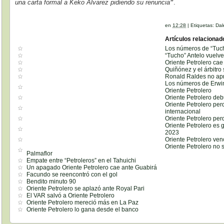
una carta formal a Keko Álvarez pidiendo su renuncia
”
.
en
12:28
|
Etiquetas:
Dal
Artículos relacionad
Los números de “Tuch
“Tucho” Antelo vuelve 
Oriente Petrolero cae 
Quiñónez y el árbitro
Ronald Raldes no ap
Los números de Erwin
Oriente Petrolero
Oriente Petrolero de
Oriente Petrolero per
internacional
Oriente Petrolero per
Oriente Petrolero es 
2023
Oriente Petrolero ven
Oriente Petrolero no
Palmaflor
Empate entre “Petroleros” en el Tahuichi
Un apagado Oriente Petrolero cae ante Guabirá
Facundo se reencontró con el gol
Bendito minuto 90
Oriente Petrolero se aplazó ante Royal Pari
El VAR salvó a Oriente Petrolero
Oriente Petrolero mereció más en La Paz
Oriente Petrolero lo gana desde el banco