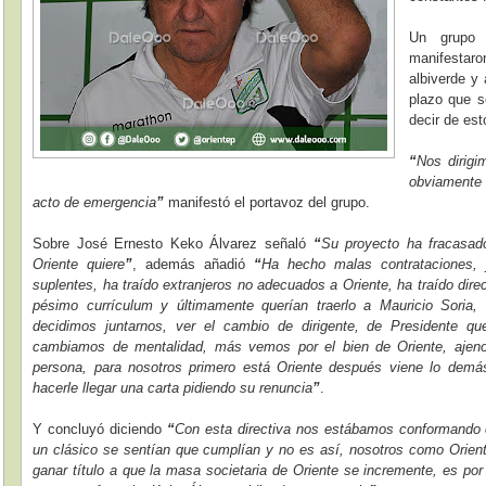
Un grupo 
manifestaro
albiverde y 
plazo que s
decir de es
“
Nos dirigi
obviamente
acto de emergencia
”
manifestó el portavoz del grupo.
Sobre José Ernesto Keko Álvarez señaló
“
Su proyecto ha fracasado
Oriente quiere
”
, además añadió
“
Ha hecho malas contrataciones, 
suplentes, ha traído extranjeros no adecuados a Oriente, ha traído dire
pésimo currículum y últimamente querían traerlo a Mauricio Soria
decidimos juntarnos, ver el cambio de dirigente, de Presidente 
cambiamos de mentalidad, más vemos por el bien de Oriente, ajenos
persona, para nosotros primero está Oriente después viene lo dem
hacerle llegar una carta pidiendo su renuncia
”
.
Y concluyó diciendo
“
Con esta directiva nos estábamos conformando c
un clásico se sentían que cumplían y no es así, nosotros como Orien
ganar título a que la masa societaria de Oriente se incremente, es po