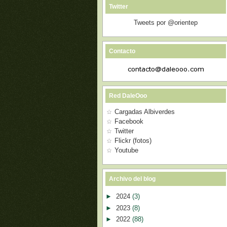
Twitter
Tweets por @orientep
Contacto
Red DaleOoo
Cargadas Albiverdes
Facebook
Twitter
Flickr (fotos)
Youtube
Archivo del blog
►
2024
(3)
►
2023
(8)
►
2022
(88)