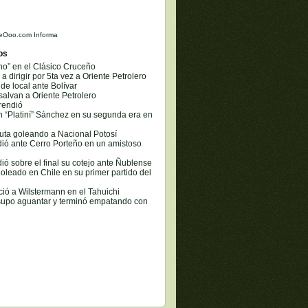
eOoo.com Informa
os
o” en el Clásico Cruceño
a dirigir por 5ta vez a Oriente Petrolero
de local ante Bolívar
 salvan a Oriente Petrolero
rendió
 “Platiní” Sánchez en su segunda era en
buta goleando a Nacional Potosí
dió ante Cerro Porteño en un amistoso
dió sobre el final su cotejo ante Ñublense
goleado en Chile en su primer partido del
ció a Wilstermann en el Tahuichi
 supo aguantar y terminó empatando con