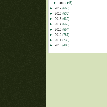
►
enero
(46)
►
2017
(660)
►
2016
(530)
►
2015
(639)
►
2014
(662)
►
2013
(554)
►
2012
(787)
►
2011
(730)
►
2010
(406)