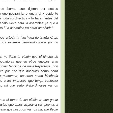
de barras que dijeron ser socios
n que pedirán la renuncia al Presidente
a toda su directiva y lo harán antes del
eñaló Keko para la asamblea ya que a
tos
“
La asamblea va estar amañada
”
.
mos a toda la hinchada de Santa Cruz,
 nos estamos reuniendo todos por un
, no tiene la visión que el hincha de
jugadores que en otros equipos eran
ctores técnicos de mala trayectoria, con
, es por eso que nosotros como barra
que queremos, nosotros como hinchada
 a los intereses que tenga cualquier
ás, así que señor Keko Álvarez vamos
on el tema de los clásicos, con ganar
tistas queremos aspirar a campeonar, a
r eso que nosotros vamos hacerle llegar