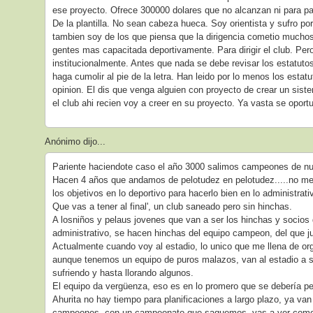
ese proyecto. Ofrece 300000 dolares que no alcanzan ni para p
De la plantilla. No sean cabeza hueca. Soy orientista y sufro po
tambien soy de los que piensa que la dirigencia cometio muchos
gentes mas capacitada deportivamente. Para dirigir el club. Pero
institucionalmente. Antes que nada se debe revisar los estatutos 
haga cumolir al pie de la letra. Han leido por lo menos los esta
opinion. El dis que venga alguien con proyecto de crear un sist
el club ahi recien voy a creer en su proyecto. Ya vasta se opor
Anónimo dijo...
Pariente haciendote caso el año 3000 salimos campeones de n
Hacen 4 años que andamos de pelotudez en pelotudez.....no me
los objetivos en lo deportivo para hacerlo bien en lo administrati
Que vas a tener al final', un club saneado pero sin hinchas.
A losniños y pelaus jovenes que van a ser los hinchas y socios 
administrativo, se hacen hinchas del equipo campeon, del que jue
Actualmente cuando voy al estadio, lo unico que me llena de org
aunque tenemos un equipo de puros malazos, van al estadio a s
sufriendo y hasta llorando algunos.
El equipo da vergüenza, eso es en lo promero que se debería pe
Ahurita no hay tiempo para planificaciones a largo plazo, ya va
campeones, con un campeonato que saquemos, vas a ver como 