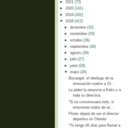
►
2021
(73)
►
2020
(141)
►
2019
(332)
▼
2018
(412)
►
diciembre
(32)
►
noviembre
(33)
►
octubre
(36)
►
septiembre
(30)
►
agosto
(39)
►
julio
(27)
►
junio
(20)
▼
mayo
(26)
Bocangel, el ideólogo de la
renovación vuelve a Or...
Le piden la renuncia a Keko y a
toda su directiva
“Si se consensuara todo, si
estuvieran todos de ac...
Flores dejará de ser el director
deportivo en Oriente
“Yo tengo 45 días para llamar a