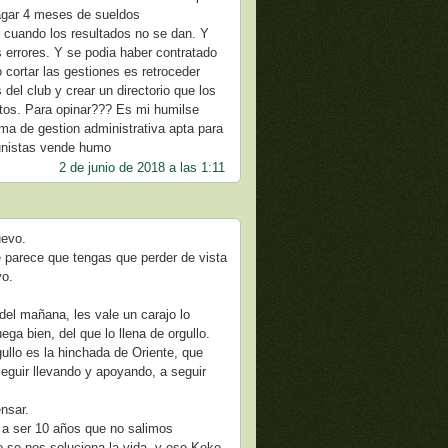
agar 4 meses de sueldos
r cuando los resultados no se dan. Y
 errores. Y se podia haber contratado
 cortar las gestiones es retroceder
del club y crear un directorio que los
tutos. Para opinar??? Es mi humilse
ema de gestion administrativa apta para
tunistas vende humo
2 de junio de 2018 a las 1:11
uevo.
 parece que tengas que perder de vista
vo.
del mañana, les vale un carajo lo
ga bien, del que lo llena de orgullo.
ullo es la hinchada de Oriente, que
eguir llevando y apoyando, a seguir
nsar.
n a ser 10 años que no salimos
se nos soluciona la vida, y eso Keko