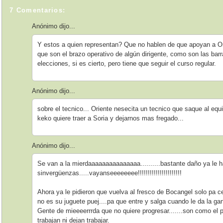
7 Comentarios:
Anónimo dijo...
Y estos a quien representan? Que no hablen de que apoyan a Orie
que son el brazo operativo de algún dirigente, como son las bar
elecciones, si es cierto, pero tiene que seguir el curso regular.
Anónimo dijo...
sobre el tecnico... Oriente nesecita un tecnico que saque al equ
keko quiere traer a Soria y dejarnos mas fregado...
Anónimo dijo...
Se van a la mierdaaaaaaaaaaaaaaa..........bastante daño ya le h
sinvergüenzas.....vayanseeeeeeee!!!!!!!!!!!!!!!!!!!!!!
Ahora ya le pidieron que vuelva al fresco de Bocangel solo pa cer
no es su juguete puej....pa que entre y salga cuando le da la ga
Gente de mieeeerrrda que no quiere progresar.......son como el pe
trabajan ni dejan trabajar.