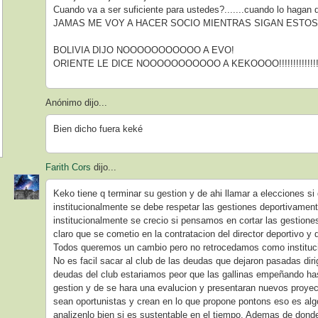
Cuando va a ser suficiente para ustedes?.......cuando lo hagan
JAMAS ME VOY A HACER SOCIO MIENTRAS SIGAN ESTOS 
BOLIVIA DIJO NOOOOOOOOOOO A EVO!
ORIENTE LE DICE NOOOOOOOOOOO A KEKOOOO!!!!!!!!!!!!!!!!
Anónimo dijo...
Bien dicho fuera keké
Farith Cors
dijo...
Keko tiene q terminar su gestion y de ahi llamar a elecciones si
institucionalmente se debe respetar las gestiones deportivament
institucionalmente se crecio si pensamos en cortar las gestione
claro que se cometio en la contratacion del director deportivo y
Todos queremos un cambio pero no retrocedamos como institucio
No es facil sacar al club de las deudas que dejaron pasadas dir
deudas del club estariamos peor que las gallinas empeñando has
gestion y de se hara una evalucion y presentaran nuevos proyec
sean oportunistas y crean en lo que propone pontons eso es algo
analizenlo bien si es sustentable en el tiempo. Ademas de dond