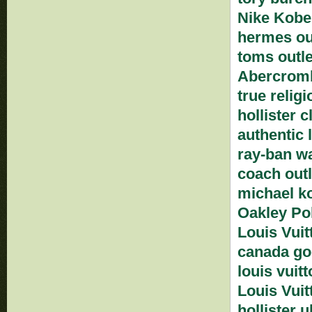
Nike Kobe
hermes ou
toms outle
Abercromb
true religi
hollister c
authentic 
ray-ban w
coach outl
michael k
Oakley Po
Louis Vuit
canada go
louis vuit
Louis Vuit
hollister u