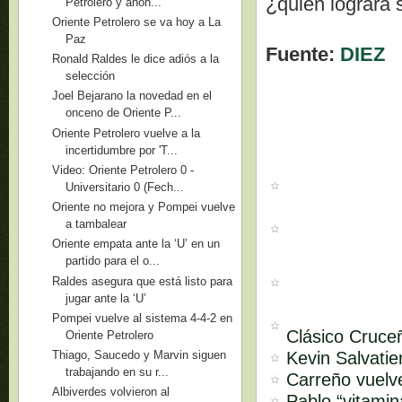
¿quién logrará 
Petrolero y ahon...
Oriente Petrolero se va hoy a La
Paz
Fuente:
DIEZ
Ronald Raldes le dice adiós a la
selección
Joel Bejarano la novedad en el
onceno de Oriente P...
Oriente Petrolero vuelve a la
incertidumbre por 'T...
Video: Oriente Petrolero 0 -
Universitario 0 (Fech...
Oriente no mejora y Pompei vuelve
a tambalear
Oriente empata ante la ‘U’ en un
partido para el o...
Raldes asegura que está listo para
jugar ante la ‘U’
Pompei vuelve al sistema 4-4-2 en
Clásico Cruce
Oriente Petrolero
Kevin Salvati
Thiago, Saucedo y Marvin siguen
trabajando en su r...
Carreño vuelv
Albiverdes volvieron al
Pablo “vitami