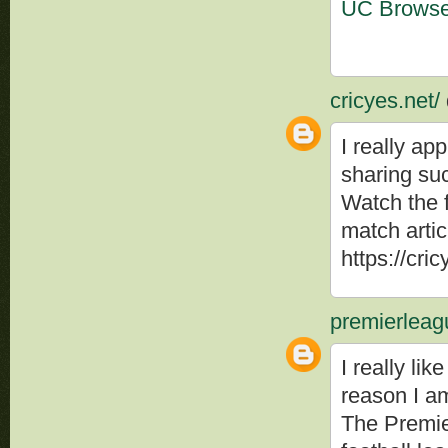
UC Brows
cricyes.net/
I really ap
sharing suc
Watch the f
match artic
https://cric
premierleag
I really li
reason I a
The Premie