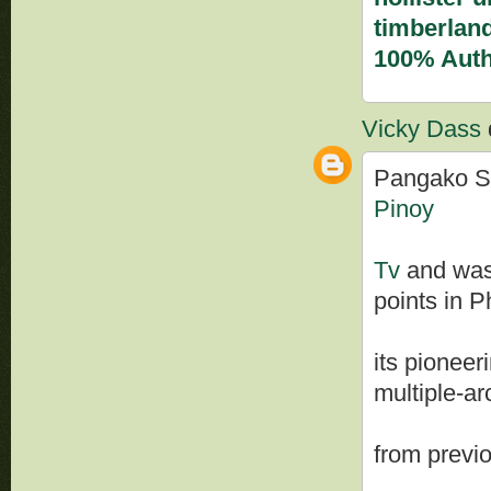
timberland
100% Auth
Vicky Dass
d
Pangako Sa'
Pinoy
Tv
and was 
points in P
its pioneer
multiple-ar
from previo