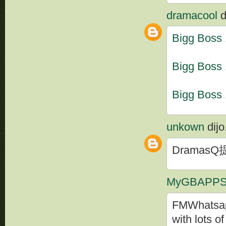
dramacool
di
Bigg Boss
Bigg Boss
Bigg Boss 
unkown
dijo.
Dramas
MyGBAPP
FMWhatsapp
with lots 