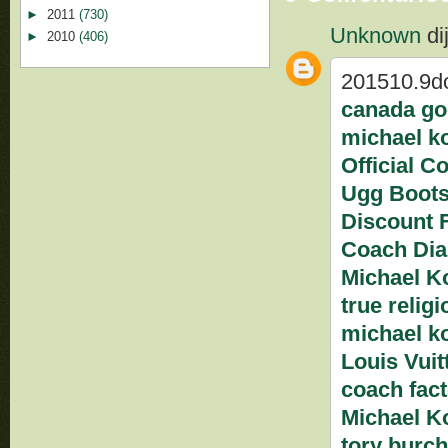
►
2011
(730)
Unknown
dij
►
2010
(406)
201510.9d
canada go
michael k
Official C
Ugg Boots
Discount
Coach Dia
Michael K
true relig
michael ko
Louis Vui
coach fact
Michael K
tory burch