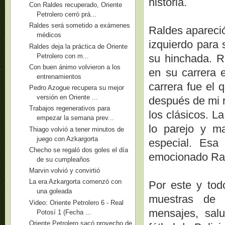
historia.
Con Raldes recuperado, Oriente
Petrolero cerró prá...
Raldes será sometido a exámenes
Raldes apareció
médicos
izquierdo para 
Raldes deja la práctica de Oriente
Petrolero con m...
su hinchada. R
Con buen ánimo volvieron a los
en su carrera 
entrenamientos
carrera fue el 
Pedro Azogue recupera su mejor
versión en Oriente ...
después de mi r
Trabajos regenerativos para
los clásicos. L
empezar la semana prev...
lo parejo y ma
Thiago volvió a tener minutos de
juego con Azkargorta
especial. Esa
Checho se regaló dos goles el día
emocionado Ra
de su cumpleaños
Marvin volvió y convirtió
La era Azkargorta comenzó con
Por este y tod
una goleada
muestras de c
Video: Oriente Petrolero 6 - Real
mensajes, salu
Potosí 1 (Fecha ...
Oriente Petrolero sacó provecho de