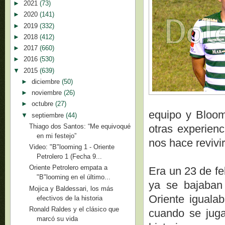
►
2021
(73)
►
2020
(141)
►
2019
(332)
►
2018
(412)
►
2017
(660)
►
2016
(530)
▼
2015
(639)
►
diciembre
(50)
►
noviembre
(26)
►
octubre
(27)
equipo y Bloom
▼
septiembre
(44)
Thiago dos Santos: “Me equivoqué
otras experien
en mi festejo”
nos hace revivir
Video: "B"looming 1 - Oriente
Petrolero 1 (Fecha 9...
Oriente Petrolero empata a
Era un 23 de fe
"B"looming en el último...
ya se bajaban
Mojica y Baldessari, los más
Oriente iguala
efectivos de la historia
Ronald Raldes y el clásico que
cuando se juga
marcó su vida