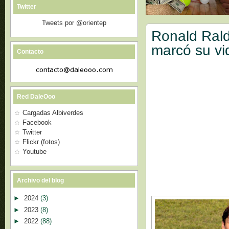
Twitter
Tweets por @orientep
Ronald Rald
marcó su vi
Contacto
Red DaleOoo
Cargadas Albiverdes
Facebook
Twitter
Flickr (fotos)
Youtube
Archivo del blog
►
2024
(3)
►
2023
(8)
►
2022
(88)