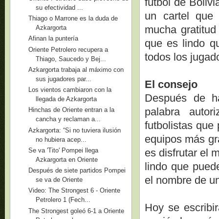
fútbol de Boliv
su efectividad ...
un cartel que 
Thiago o Marrone es la duda de
mucha gratitud
Azkargorta
Afinan la puntería
que es lindo q
Oriente Petrolero recupera a
todos los jugado
Thiago, Saucedo y Bej...
Azkargorta trabaja al máximo con
sus jugadores par...
El consejo
Los vientos cambiaron con la
Después de ha
llegada de Azkargorta
palabra auto
Hinchas de Oriente entran a la
cancha y reclaman a...
futbolistas que
Azkargorta: “Si no tuviera ilusión
equipos más gra
no hubiera acep...
Se va 'Tito' Pompei llega
es disfrutar el
Azkargorta en Oriente
lindo que puede
Después de siete partidos Pompei
el nombre de una
se va de Oriente
Video: The Strongest 6 - Oriente
Petrolero 1 (Fech...
Hoy se escribir
The Strongest goleó 6-1 a Oriente