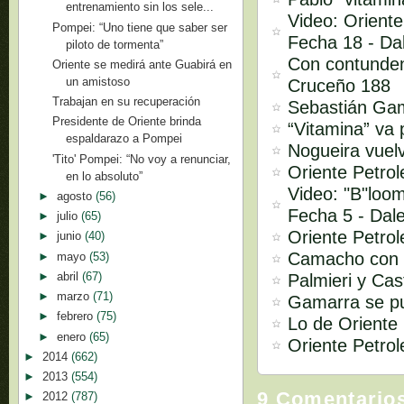
entrenamiento sin los sele...
Video: Oriente
Pompei: “Uno tiene que saber ser
Fecha 18 - D
piloto de tormenta”
Con contundenc
Oriente se medirá ante Guabirá en
un amistoso
Cruceño 188
Trabajan en su recuperación
Sebastián Gam
Presidente de Oriente brinda
“Vitamina” va
espaldarazo a Pompei
Nogueira vuelv
'Tito' Pompei: “No voy a renunciar,
Oriente Petrol
en lo absoluto”
Video: "B"loom
►
agosto
(56)
Fecha 5 - Da
►
julio
(65)
Oriente Petrol
►
junio
(40)
Camacho con e
►
mayo
(53)
►
abril
(67)
Palmieri y Cas
►
marzo
(71)
Gamarra se p
►
febrero
(75)
Lo de Oriente 
►
enero
(65)
Oriente Petro
►
2014
(662)
►
2013
(554)
9 Comentario
►
2012
(787)