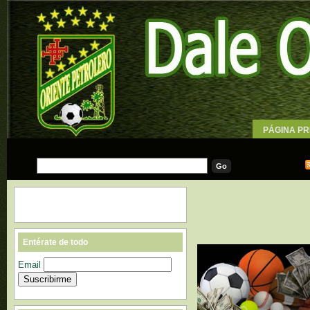
PÁGINA PR
WALLPAPE
Entérate de todo
Email