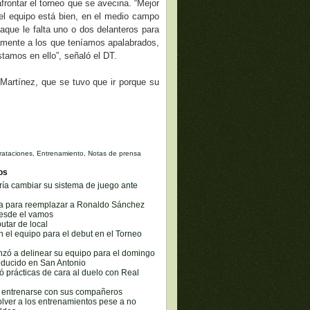
frontar el torneo que se avecina. “Mejor
e el equipo está bien, en el medio campo
aque le falta uno o dos delanteros para
osamente a los que teníamos apalabrados,
tamos en ello”, señaló el DT.
o Martínez, que se tuvo que ir porque su
rataciones
,
Entrenamiento
,
Notas de prensa
os
ría cambiar su sistema de juego ante
la para reemplazar a Ronaldo Sánchez
esde el vamos
utar de local
n el equipo para el debut en el Torneo
zó a delinear su equipo para el domingo
educido en San Antonio
ró prácticas de cara al duelo con Real
a entrenarse con sus compañeros
lver a los entrenamientos pese a no