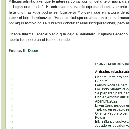
Villegas admitió ayer que le interesa contar con un delantero más para a
si llegan dos”, indicó. El entrenador albiverde dijo que defensivament
falta uno más -que podría ser Gualberto Mojica- y que en la zona de at
cubrir el lote de refuerzos. “Estamos trabajando ahora en ello; lastim
por algún motivo no se pudieron concretar esas incorporaciones, pero es
Oriente intenta llenar el vacío que dejó el delantero uruguayo Federic
aporte fue pobre en el torneo pasado.
Fuente:
El Deber
en
2:23
|
Etiquetas:
Cont
Artículos relacionad
Oriente Petrolero pod
Guabirá
Ferddy Roca se perfi
Facundo Suárez va d
Se preparan para deb
En San Antonio alista
Apertura 2022
Erwin Sánchez comen
Trabajo en espacio r
Oriente Petrolero cer
Potosí
Elkin Blanco vuelve 
Jugadores deciden vo