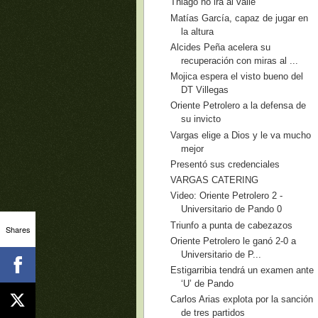
Thiago no irá al valle
Matías García, capaz de jugar en
la altura
Alcides Peña acelera su
recuperación con miras al ...
Mojica espera el visto bueno del
DT Villegas
Oriente Petrolero a la defensa de
su invicto
Vargas elige a Dios y le va mucho
mejor
Presentó sus credenciales
VARGAS CATERING
Video: Oriente Petrolero 2 -
Universitario de Pando 0
Triunfo a punta de cabezazos
Shares
Oriente Petrolero le ganó 2-0 a
Universitario de P...
Estigarribia tendrá un examen ante
‘U’ de Pando
Carlos Arias explota por la sanción
de tres partidos