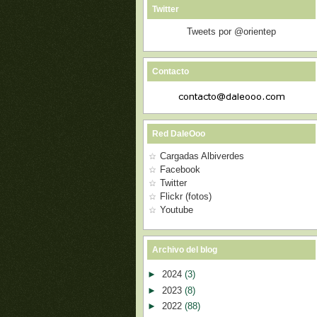
Twitter
Tweets por @orientep
Contacto
Red DaleOoo
Cargadas Albiverdes
Facebook
Twitter
Flickr (fotos)
Youtube
Archivo del blog
►
2024
(3)
►
2023
(8)
►
2022
(88)