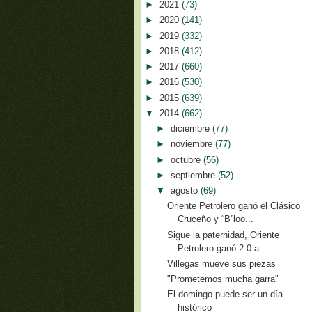
►
2021
(73)
►
2020
(141)
►
2019
(332)
►
2018
(412)
►
2017
(660)
►
2016
(530)
►
2015
(639)
▼
2014
(662)
►
diciembre
(77)
►
noviembre
(77)
►
octubre
(56)
►
septiembre
(52)
▼
agosto
(69)
Oriente Petrolero ganó el Clásico
Cruceño y “B”loo...
Sigue la paternidad, Oriente
Petrolero ganó 2-0 a ...
Villegas mueve sus piezas
"Prometemos mucha garra"
El domingo puede ser un día
histórico