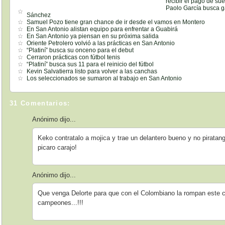
recibir el pago de su
Paolo García busca ga
Sánchez
Samuel Pozo tiene gran chance de ir desde el vamos en Montero
En San Antonio alistan equipo para enfrentar a Guabirá
En San Antonio ya piensan en su próxima salida
Oriente Petrolero volvió a las prácticas en San Antonio
“Platiní” busca su onceno para el debut
Cerraron prácticas con fútbol tenis
“Platiní” busca sus 11 para el reinicio del fútbol
Kevin Salvatierra listo para volver a las canchas
Los seleccionados se sumaron al trabajo en San Antonio
31 Comentarios:
Anónimo dijo...
Keko contratalo a mojica y trae un delantero bueno y no pirata
picaro carajo!
Anónimo dijo...
Que venga Delorte para que con el Colombiano la rompan este 
campeones...!!!