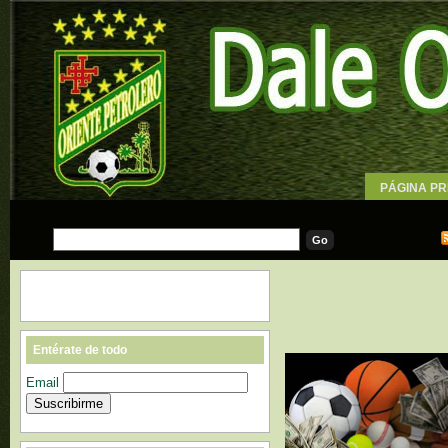
PÁGINA PR
WALLPAPE
Entérate de todo
Email