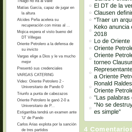
Thiago no irá al valle
El DT de la ve
Matías García, capaz de jugar en
Clausen defini
la altura
“Traer un arq
Alcides Peña acelera su
recuperación con miras al ...
Keko anuncia q
Mojica espera el visto bueno del
2018
DT Villegas
Lo de Oriente 
Oriente Petrolero a la defensa de
Oriente Petro
su invicto
Oriente Petrol
Vargas elige a Dios y le va mucho
torneo Clausu
mejor
Representante
Presentó sus credenciales
VARGAS CATERING
a Oriente Petr
Video: Oriente Petrolero 2 -
Ronald Raldes
Universitario de Pando 0
Oriente Petrol
Triunfo a punta de cabezazos
"Las palabras
Oriente Petrolero le ganó 2-0 a
“No se destruy
Universitario de P...
es simple”
Estigarribia tendrá un examen ante
‘U’ de Pando
Carlos Arias explota por la sanción
4 Comentario
de tres partidos