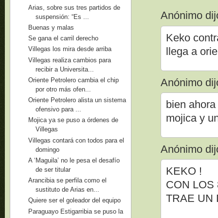
Arias, sobre sus tres partidos de
Anónimo dijo
suspensión: “Es ...
Buenas y malas
Keko contr
Se gana el carril derecho
llega a ori
Villegas los mira desde arriba
Villegas realiza cambios para
recibir a Universita...
Anónimo dijo
Oriente Petrolero cambia el chip
por otro más ofen...
Oriente Petrolero alista un sistema
bien ahora
ofensivo para ...
mojica y u
Mojica ya se puso a órdenes de
Villegas
Villegas contará con todos para el
Anónimo dijo
domingo
A ‘Maguila’ no le pesa el desafío
KEKO !
de ser titular
Arancibia se perfila como el
CON LOS 
sustituto de Arias en...
TRAE UN 
Quiere ser el goleador del equipo
Paraguayo Estigarribia se puso la