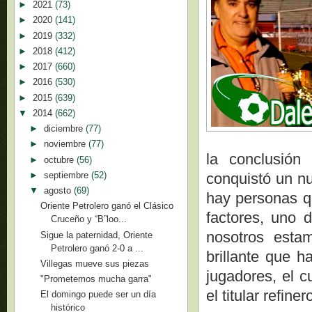
►
2021
(73)
►
2020
(141)
►
2019
(332)
►
2018
(412)
►
2017
(660)
►
2016
(530)
►
2015
(639)
▼
2014
(662)
►
diciembre
(77)
►
noviembre
(77)
la conclusión
►
octubre
(56)
►
septiembre
(52)
conquistó un nu
▼
agosto
(69)
hay personas qu
Oriente Petrolero ganó el Clásico
factores, uno d
Cruceño y “B”loo...
nosotros estam
Sigue la paternidad, Oriente
Petrolero ganó 2-0 a ...
brillante que h
Villegas mueve sus piezas
jugadores, el c
"Prometemos mucha garra"
el titular refiner
El domingo puede ser un día
histórico