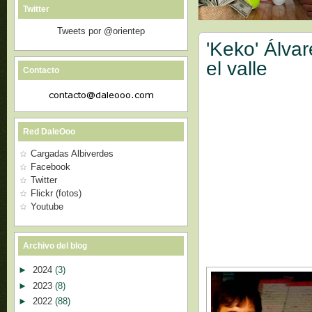
Twitter
Tweets por @orientep
'Keko' Álva
el valle
Contacto
Red DaleOoo
Cargadas Albiverdes
Facebook
Twitter
Flickr (fotos)
Youtube
Archivo del blog
►
2024
(3)
►
2023
(8)
►
2022
(88)