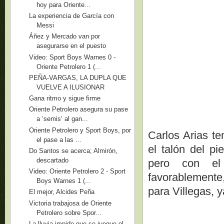
hoy para Oriente...
La experiencia de García con
Messi
Áñez y Mercado van por
asegurarse en el puesto
Video: Sport Boys Warnes 0 -
Oriente Petrolero 1 (...
PEÑA-VARGAS, LA DUPLA QUE
VUELVE A ILUSIONAR
Gana ritmo y sigue firme
Oriente Petrolero asegura su pase
a ‘semis’ al gan...
Oriente Petrolero y Sport Boys, por
Carlos Arias te
el pase a las ...
el talón del p
Do Santos se acerca; Almirón,
descartado
pero con el 
Video: Oriente Petrolero 2 - Sport
favorablemente
Boys Warnes 1 (...
para Villegas, 
El mejor, Alcides Peña
Victoria trabajosa de Oriente
Petrolero sobre Spor...
La lluvia impide que se juegue el