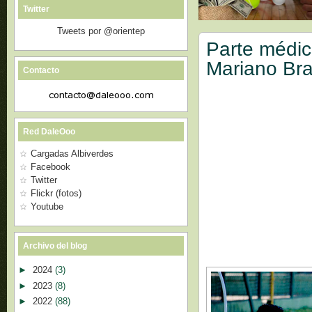
Twitter
Tweets por @orientep
Parte médic
Mariano Br
Contacto
Red DaleOoo
Cargadas Albiverdes
Facebook
Twitter
Flickr (fotos)
Youtube
Archivo del blog
►
2024
(3)
►
2023
(8)
►
2022
(88)