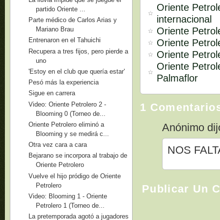
Oriente Petrol
partido Oriente ...
internacional
Parte médico de Carlos Arias y
Oriente Petrol
Mariano Brau
Entrenaron en el Tahuichi
Oriente Petrol
Recupera a tres fijos, pero pierde a
Oriente Petrol
uno
Oriente Petro
'Estoy en el club que quería estar'
Palmaflor
Pesó más la experiencia
Sigue en carrera
Video: Oriente Petrolero 2 -
1 Comentario
Blooming 0 (Torneo de...
Oriente Petrolero eliminó a
Anónimo dijo
Blooming y se medirá c...
Otra vez cara a cara
NOS FAL
Bejarano se incorpora al trabajo de
Oriente Petrolero
Vuelve el hijo pródigo de Oriente
Petrolero
Publicar Un 
Video: Blooming 1 - Oriente
Petrolero 1 (Torneo de...
La pretemporada agotó a jugadores