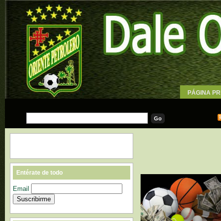
PÁGINA PR
WALLPAPE
Entérate de todo
Email