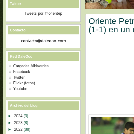
Twitter
Tweets por @orientep
Oriente Pet
(1-1) en un 
Contacto
Red DaleOoo
Cargadas Albiverdes
Facebook
Twitter
Flickr (fotos)
Youtube
Archivo del blog
►
2024
(3)
►
2023
(8)
►
2022
(88)