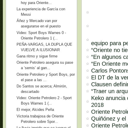
hoy para Oriente...
La experiencia de García con
Messi
Áñez y Mercado van por
asegurarse en el puesto
Video: Sport Boys Warnes 0 -
Oriente Petrolero 1 (...
equipo para pel
PEÑA-VARGAS, LA DUPLA QUE
“Oriente no ti
VUELVE A ILUSIONAR
“En algunos ca
Gana ritmo y sigue firme
Oriente Petrolero asegura su pase
“En Oriente m
a ‘semis’ al gan...
Carlos Pontons
Oriente Petrolero y Sport Boys, por
El DT de la ve
el pase a las ...
Clausen defini
Do Santos se acerca; Almirón,
“Traer un arq
descartado
Keko anuncia q
Video: Oriente Petrolero 2 - Sport
Boys Warnes 1 (...
2018
El mejor, Alcides Peña
Oriente Petrol
Victoria trabajosa de Oriente
Quiñónez y el 
Petrolero sobre Spor...
Oriente Petrol
La lluvia impide que se juegue el