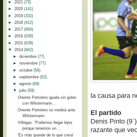
►
2021
(73)
►
2020
(141)
►
2019
(332)
►
2018
(412)
►
2017
(660)
►
2016
(530)
►
2015
(639)
▼
2014
(662)
►
diciembre
(77)
►
noviembre
(77)
►
octubre
(56)
►
septiembre
(52)
►
agosto
(69)
▼
julio
(59)
la causa para n
Oriente Petrolero iguala sin goles
con Wilstermann...
Oriente Petrolero se medirá ante
El partido
Wilstermann
Denis Pinto (9´
Villegas: “Podemos llegar lejos
razante que veci
porque tenemos un ...
'Es más grande de lo que creía'