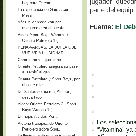
jugador quedar
hoy para Oriente...
parte del equipo 
La experiencia de García con
Messi
Áñez y Mercado van por
Fuente:
El Deb
asegurarse en el puesto
Video: Sport Boys Warnes 0 -
Oriente Petrolero 1 (...
PEÑA-VARGAS, LA DUPLA QUE
VUELVE A ILUSIONAR
Gana ritmo y sigue firme
Oriente Petrolero asegura su pase
a ‘semis’ al gan...
Oriente Petrolero y Sport Boys, por
el pase a las ...
Do Santos se acerca; Almirón,
descartado
Video: Oriente Petrolero 2 - Sport
Boys Warnes 1 (...
El mejor, Alcides Peña
Los seleccion
Victoria trabajosa de Oriente
“Vitamina” ya 
Petrolero sobre Spor...
La lluvia impide que se juegue el