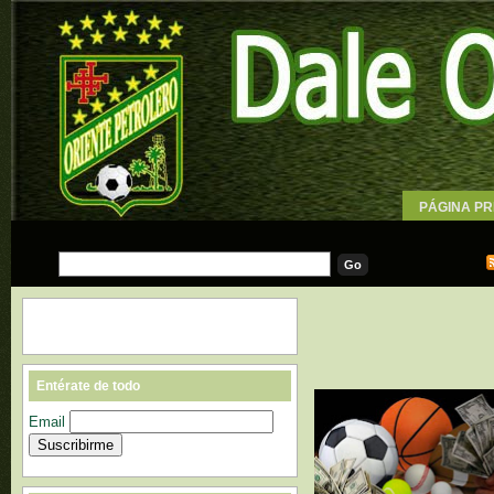
PÁGINA PR
WALLPAPE
Entérate de todo
Email