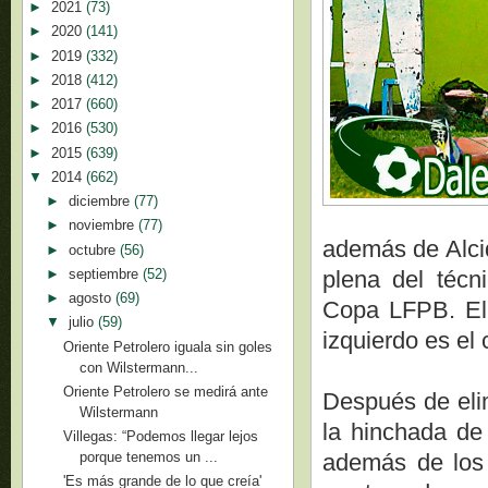
►
2021
(73)
►
2020
(141)
►
2019
(332)
►
2018
(412)
►
2017
(660)
►
2016
(530)
►
2015
(639)
▼
2014
(662)
►
diciembre
(77)
►
noviembre
(77)
además de Alcid
►
octubre
(56)
►
septiembre
(52)
plena del técn
►
agosto
(69)
Copa LFPB. El 
▼
julio
(59)
izquierdo es el
Oriente Petrolero iguala sin goles
con Wilstermann...
Oriente Petrolero se medirá ante
Después de elim
Wilstermann
la hinchada de
Villegas: “Podemos llegar lejos
además de los
porque tenemos un ...
'Es más grande de lo que creía'