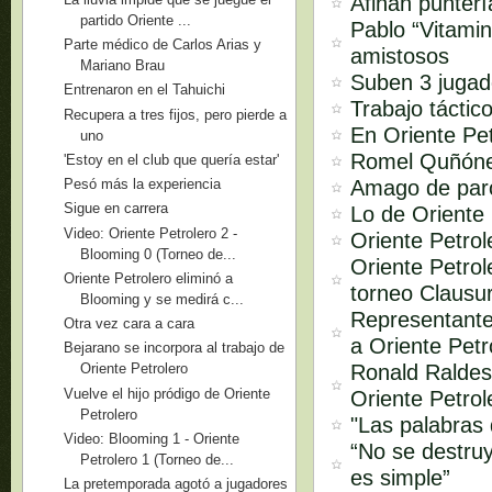
Afinan punterí
partido Oriente ...
Pablo “Vitami
Parte médico de Carlos Arias y
amistosos
Mariano Brau
Suben 3 jugad
Entrenaron en el Tahuichi
Trabajo táctic
Recupera a tres fijos, pero pierde a
En Oriente Pe
uno
Romel Quñóne
'Estoy en el club que quería estar'
Amago de paro
Pesó más la experiencia
Sigue en carrera
Lo de Oriente 
Video: Oriente Petrolero 2 -
Oriente Petro
Blooming 0 (Torneo de...
Oriente Petrol
Oriente Petrolero eliminó a
torneo Clausu
Blooming y se medirá c...
Representante
Otra vez cara a cara
a Oriente Petr
Bejarano se incorpora al trabajo de
Ronald Raldes
Oriente Petrolero
Vuelve el hijo pródigo de Oriente
Oriente Petrol
Petrolero
"Las palabras
Video: Blooming 1 - Oriente
“No se destruy
Petrolero 1 (Torneo de...
es simple”
La pretemporada agotó a jugadores