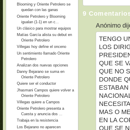
Blooming y Oriente Petrolero se
quedan con las ganas
9 Comentario
Oriente Petrolero y Blooming
igualan (1-1) en un c...
Anónimo dijo
Un clásico para mostrar equipos
Matías García alista su debut en
TENGO U
Oriente Petrolero
LOS DIRI
Villegas hoy define el onceno
Un sentimiento llamado Oriente
PRESIDEN
Petrolero
QUE SE 
Analizan dos nuevas opciones
QUE NO 
Danny Bejarano se suma en
Oriente Petrolero
DONDE Q
Quiere ser el conductor
ESTABAN
Jhasmani Campos quiere volver a
NACIONA
Oriente Petrolero
Villegas quiere a Campos
NECESITA
Oriente Petrolero presenta a
MAS O M
Cuesta y anuncia dos ...
EN LA CO
Trabaja en la resistencia
QUE SE N
Los Bejarano no aparecen