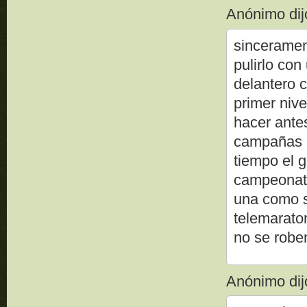
Anónimo dijo
sinceramen
pulirlo co
delantero 
primer niv
hacer ante
campañas d
tiempo el 
campeonato
una como s
telemarato
no se roben
Anónimo dijo