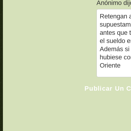
Anónimo dijo
Retengan a
supuestame
antes que 
el sueldo 
Además si 
hubiese co
Oriente
Publicar Un 