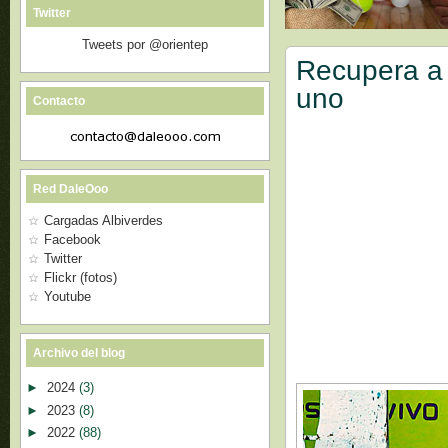
Twitter
Tweets por @orientep
Recupera a t
uno
Contacto
Red DaleOoo
Cargadas Albiverdes
Facebook
Twitter
Flickr (fotos)
Youtube
Archivo del blog
►
2024
(3)
►
2023
(8)
►
2022
(88)