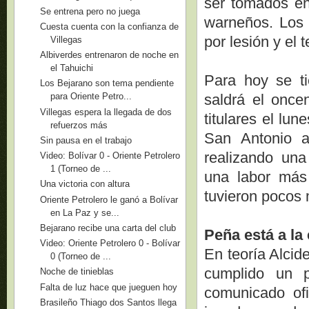
ser tomados en
Se entrena pero no juega
warneños. Los t
Cuesta cuenta con la confianza de
por lesión y el 
Villegas
Albiverdes entrenaron de noche en
el Tahuichi
Para hoy se t
Los Bejarano son tema pendiente
saldrá el once
para Oriente Petro...
Villegas espera la llegada de dos
titulares el lu
refuerzos más
San Antonio a
Sin pausa en el trabajo
realizando una 
Video: Bolívar 0 - Oriente Petrolero
1 (Torneo de ...
una labor más
Una victoria con altura
tuvieron pocos 
Oriente Petrolero le ganó a Bolívar
en La Paz y se...
Bejarano recibe una carta del club
Peña está a la
Video: Oriente Petrolero 0 - Bolívar
En teoría Alcid
0 (Torneo de ...
cumplido un p
Noche de tinieblas
Falta de luz hace que jueguen hoy
comunicado ofi
Brasileño Thiago dos Santos llega