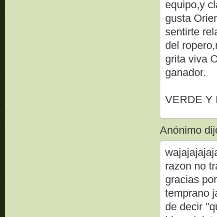
equipo,y c
gusta Orie
sentirte re
del ropero
grita viva
ganador.
VERDE Y
Anónimo dijo
wajajajajaj
razon no tr
gracias po
temprano j
de decir "q