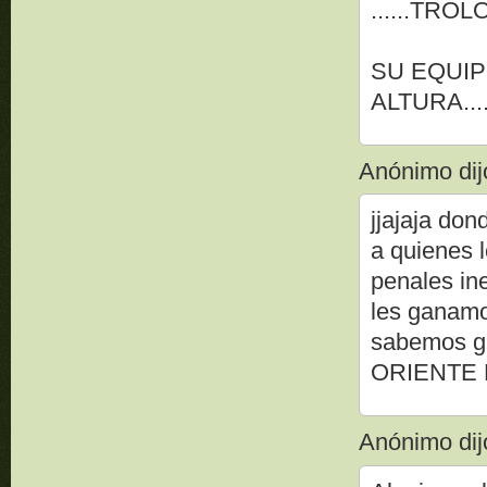
......TRO
SU EQUIP
ALTURA..
Anónimo dijo
jjajaja don
a quienes 
penales in
les ganamo
sabemos g
ORIENTE 
Anónimo dijo