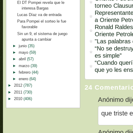
El DT Pompei revela que le
torneo Clausu
interesa Bargas
Representante
Lucas Díaz va de entrada
a Oriente Petr
Para Pompei el sorteo le fue
Ronald Raldes
favorable
Oriente Petrol
Sin un 9, el sistema de juego
apunta a cambiar
"Las palabras
►
junio
(35)
“No se destruy
►
mayo
(59)
es simple”
►
abril
(57)
“Cuando quería
►
marzo
(39)
que yo les ens
►
febrero
(44)
►
enero
(64)
►
2012
(787)
24 Comentari
►
2011
(730)
Anónimo dijo
►
2010
(406)
que triste e
Anónimo dijo