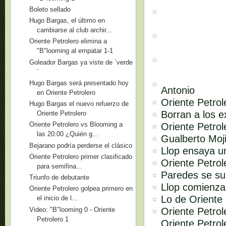
Boleto sellado
Hugo Bargas, el último en
cambiarse al club archir...
Oriente Petrolero elimina a
"B"looming al empatar 1-1
Goleador Bargas ya viste de `verde
´
Hugo Bargas será presentado hoy
Antonio
en Oriente Petrolero
Oriente Petrole
Hugo Bargas el nuevo refuerzo de
Borran a los e
Oriente Petrolero
Oriente Petrolero vs Blooming a
Oriente Petro
las 20:00 ¿Quién g...
Gualberto Moj
Bejarano podría perderse el clásico
Llop ensaya u
Oriente Petrolero primer clasificado
Oriente Petro
para semifina...
Paredes se su
Triunfo de debutante
Llop comienza
Oriente Petrolero golpea primero en
Lo de Oriente 
el inicio de l...
Video: "B"looming 0 - Oriente
Oriente Petro
Petrolero 1
Oriente Petrol