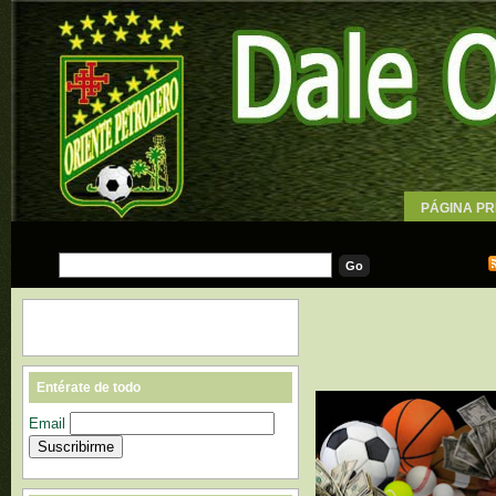
PÁGINA PR
WALLPAPE
Entérate de todo
Email