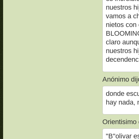
nuestros h
vamos a chi
nietos con
BLOOMIN
claro aunq
nuestros h
decendenc
Anónimo dijo
donde escu
hay nada, 
Orientisimo d
"B"olivar e