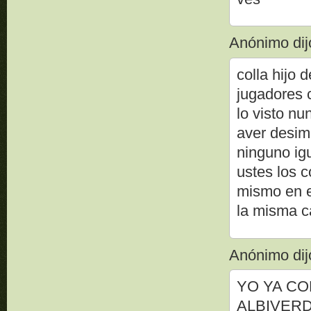
Anónimo dijo
colla hijo 
jugadores 
lo visto nu
aver desim
ninguno ig
ustes los c
mismo en el
la misma c
Anónimo dijo
YO YA CO
ALBIVERD