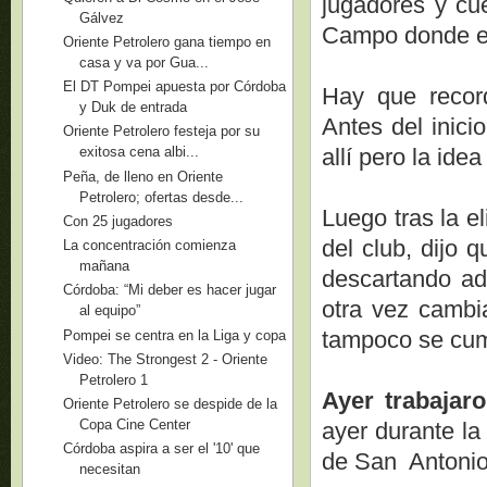
jugadores y cu
Gálvez
Campo donde es
Oriente Petrolero gana tiempo en
casa y va por Gua...
El DT Pompei apuesta por Córdoba
Hay que record
y Duk de entrada
Antes del inici
Oriente Petrolero festeja por su
allí pero la id
exitosa cena albi...
Peña, de lleno en Oriente
Petrolero; ofertas desde...
Luego tras la e
Con 25 jugadores
del club, dijo 
La concentración comienza
mañana
descartando ad
Córdoba: “Mi deber es hacer jugar
otra vez cambi
al equipo”
tampoco se cump
Pompei se centra en la Liga y copa
Video: The Strongest 2 - Oriente
Petrolero 1
Ayer trabajar
Oriente Petrolero se despide de la
Copa Cine Center
ayer durante la
Córdoba aspira a ser el '10' que
de San Antonio 
necesitan