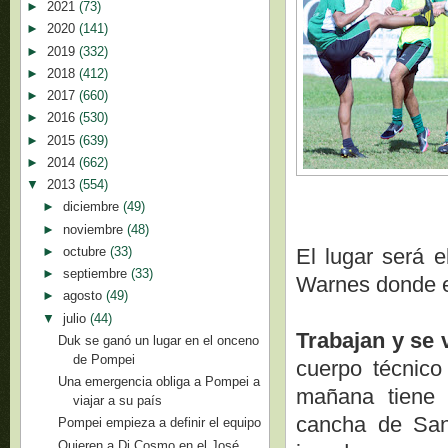
►
2021
(73)
►
2020
(141)
►
2019
(332)
►
2018
(412)
►
2017
(660)
►
2016
(530)
►
2015
(639)
►
2014
(662)
▼
2013
(554)
►
diciembre
(49)
►
noviembre
(48)
►
octubre
(33)
El lugar será 
►
septiembre
(33)
Warnes donde en
►
agosto
(49)
▼
julio
(44)
Trabajan y se 
Duk se ganó un lugar en el onceno
de Pompei
cuerpo técnico
Una emergencia obliga a Pompei a
mañana tiene p
viajar a su país
cancha de San 
Pompei empieza a definir el equipo
Quieren a Di Cosmo en el José