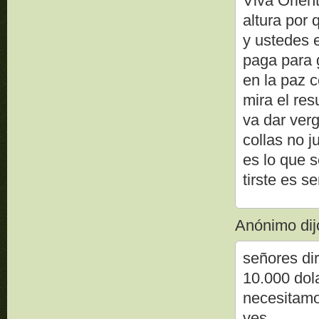
Viva Orient
altura por 
y ustedes 
paga para 
en la paz c
mira el re
va dar ver
collas no j
es lo que 
tirste es s
Anónimo dijo
señores dir
10.000 dol
necesitamo
ves