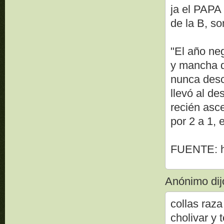
ja el PAPA
de la B, son
"El año neg
y mancha d
nunca desc
llevó al d
recién asc
por 2 a 1, 
FUENTE: h
Anónimo dijo
collas raza
cholivar y 