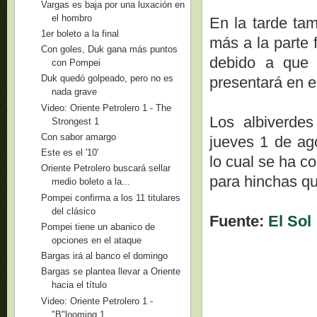
Vargas es baja por una luxación en
el hombro
En la tarde tam
1er boleto a la final
más a la parte 
Con goles, Duk gana más puntos
debido a que 
con Pompei
Duk quedó golpeado, pero no es
presentará en e
nada grave
Video: Oriente Petrolero 1 - The
Los albiverde
Strongest 1
Con sabor amargo
jueves 1 de ag
Este es el '10'
lo cual se ha c
Oriente Petrolero buscará sellar
para hinchas q
medio boleto a la...
Pompei confirma a los 11 titulares
del clásico
Fuente:
El Sol
Pompei tiene un abanico de
opciones en el ataque
Bargas irá al banco el domingo
Bargas se plantea llevar a Oriente
hacia el título
Video: Oriente Petrolero 1 -
"B"looming 1