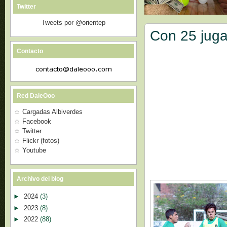
Twitter
Tweets por @orientep
Con 25 jug
Contacto
Red DaleOoo
Cargadas Albiverdes
Facebook
Twitter
Flickr (fotos)
Youtube
Archivo del blog
►
2024
(3)
►
2023
(8)
►
2022
(88)