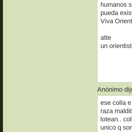
humanos so
pueda exist
Viva Orient
atte
un orientis
Anónimo dijo
ese colla e
raza maldit
lotean.. col
unico q son