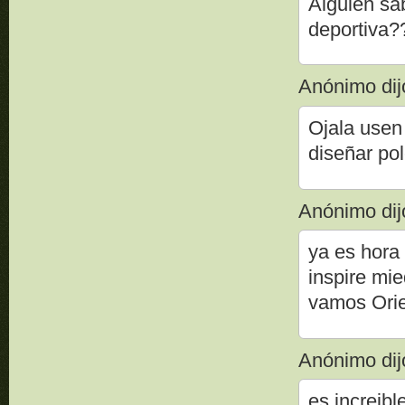
Alguien sab
deportiva?
Anónimo dijo
Ojala usen
diseñar po
Anónimo dijo
ya es hora
inspire mie
vamos Orie
Anónimo dijo
es increibl