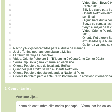
Video: Sport Boys 0 (
Center 2016)
Billy fue clave para l
Oriente Petrolero eli
semifinal
Olguín hará dupla co
Souza se suma a las 
“Yuyi” el mejor de la
Video: Oriente Petrol
2016)
Oriente Petrolero y 
expulsados que buen 
Gutiérrez ya tiene su
Nacho y Ricky descartados para el duelo de mañana
Joel o Tonino podrían reemplazar a Mojica
El tributo de Yuyi a Chocolike
Video: Oriente Petrolero 1 - "B"looming 0 (Copa Cine Center 2016)
Souza impuso la garra 'charrúa' en el clásico
Oriente Petrolero cae de local ante Bolívar
Quiñónez y el árbitro salvan a Oriente Petrolero
Oriente Petrolero debuta goleando a Nacional Potosí
Oriente Petrolero perdió ante Cerro Porteño en un amistoso internaciona
1 Comentarios:
Anónimo dijo...
como de costumbre eliminados por papá .. Vamoj por los collas 