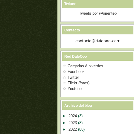
Twitter
Tweets por @orientep
Contacto
Red DaleOoo
Cargadas Albiverdes
Facebook
Twitter
Flickr (fotos)
Youtube
Archivo del blog
►
2024
(3)
►
2023
(8)
►
2022
(88)