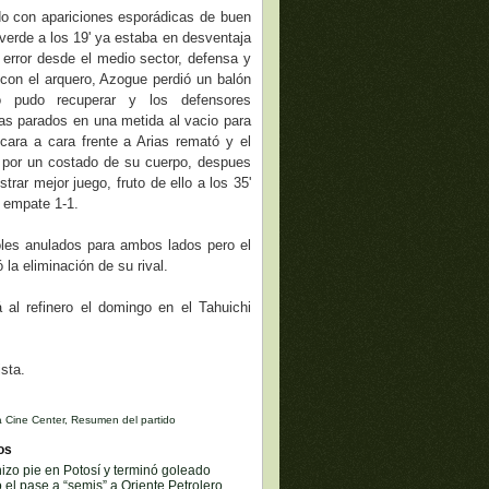
do con apariciones esporádicas de buen
iverde a los 19' ya estaba en desventaja
e error desde el medio sector, defensa y
con el arquero, Azogue perdió un balón
o pudo recuperar y los defensores
s parados en una metida al vacio para
cara a cara frente a Arias remató y el
o por un costado de su cuerpo, despues
rar mejor juego, fruto de ello a los 35'
 empate 1-1.
les anulados para ambos lados pero el
la eliminación de su rival.
 al refinero el domingo en el Tahuichi
ista.
 Cine Center
,
Resumen del partido
os
hizo pie en Potosí y terminó goleado
o el pase a “semis” a Oriente Petrolero