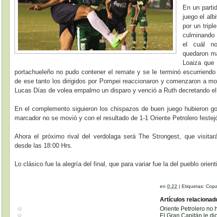
En un parti
juego el alb
por un tripl
culminando 
el cuál n
quedaron ma
Loaiza que 
portachueleño no pudo contener el remate y se le terminó escurriend
de ese tanto los dirigidos por Pompei reaccionaron y comenzaron a most
Lucas Días de volea empalmo un disparo y venció a Ruth decretando el
En el complemento siguieron los chispazos de buen juego hubieron go
marcador no se movió y con el resultado de 1-1 Oriente Petrolero festejó 
Ahora el próximo rival del verdolaga será The Strongest, que visitará
desde las 18:00 Hrs.
Lo clásico fue la alegría del final, que para variar fue la del pueblo orient
en
0:22
|
Etiquetas:
Copa
Artículos relacionad
Oriente Petrolero no 
El Gran Capitán le di