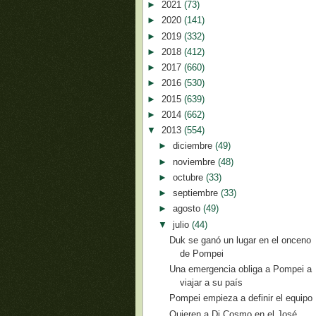
►
2021
(73)
►
2020
(141)
►
2019
(332)
►
2018
(412)
►
2017
(660)
►
2016
(530)
►
2015
(639)
►
2014
(662)
▼
2013
(554)
►
diciembre
(49)
►
noviembre
(48)
►
octubre
(33)
►
septiembre
(33)
►
agosto
(49)
▼
julio
(44)
Duk se ganó un lugar en el onceno
de Pompei
Una emergencia obliga a Pompei a
viajar a su país
Pompei empieza a definir el equipo
Quieren a Di Cosmo en el José