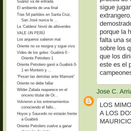
Suárez va de entrada
sigue jugan
El ambiente de una final
extrangero.
Tras 54 partidos en Santa Cruz,
San José nunca le ...
demostrado 
La ‘Caldera’ hirvió de albiverdes
porque la h
VALE UN PERÚ
falta una 
Los arqueros salieron mal
Oriente no se resigna y sigue vivo
sobre los 
Video de los goles: Guabirá 0 -
que los dir
Oriente Petrolero 1
este es el
Oriente Petrolero ganó a Guabirá 0-
1 en Montero y ...
campeone
“Pesan las derrotas ante Mamoré”
Oriente no debe fallar
Wilder Zabala reaparece en el
Jose C. Arr
onceno titular de Or...
Volvieron a los entrenamientos
LOS MIMO
conociendo el fallo...
A LOS DO
Hoyos y Saucedo no estarán frente
a Guabirá
MAURICIO
Oriente Petrolero vuelve a ganar