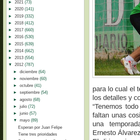
►
2021
(73)
►
2020
(141)
►
2019
(332)
►
2018
(412)
►
2017
(660)
►
2016
(530)
►
2015
(639)
►
2014
(662)
►
2013
(554)
▼
2012
(787)
►
diciembre
(64)
►
noviembre
(60)
►
octubre
(41)
para lo cual el
►
septiembre
(54)
los detalles y c
►
agosto
(68)
“Tenemos todo 
►
julio
(72)
►
junio
(57)
faltan unas cos
▼
mayo
(89)
una temporada
Esperan por Juan Felipe
Ernesto Álvarez
Tiene tres prioridades