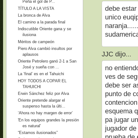
Peña el gol de P...
debe estar 
TÍTULO A LA VISTA
La bronca de Alva
unico euqi
El camino a la parada final
naranja.....
Indiscutible Oriente gana y se
sudamerican
ilusiona
Méritos de campeón
Piero Alva cambió insultos por
JJC dijo...
aplausos
Oriente Petrolero ganó 2-1 a San
no entiend
José y sueña con ...
La ‘final’ es en el Tahuichi
ves de seg
HOY TODOS A COPAR EL
debe ser a
TAHUICHI
punto de c
Erwin Sánchez feliz por Alva
Oriente pretende alargar el
contencion
suspenso hasta la últi...
esquema qu
‘Ahora no hay margen de error’
pa jugar u
'En los equipos grandes la presión
es natural'
jugador de
“Estamos ilusionados”
prueba de e