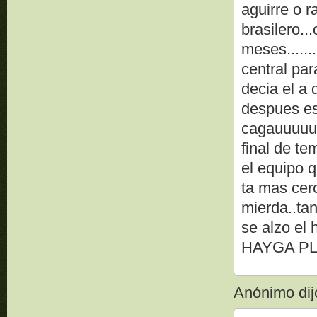
aguirre o 
brasilero..
meses......
central pa
decia el a
despues es
cagauuuuu.
final de t
el equipo q
ta mas cerc
mierda..ta
se alzo el 
HAYGA P
Anónimo dijo