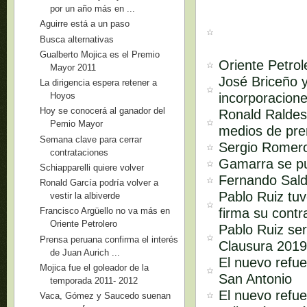
por un año más en ...
Aguirre está a un paso
Busca alternativas
Gualberto Mojica es el Premio
Oriente Petrol
Mayor 2011
José Briceño 
La dirigencia espera retener a
incorporacione
Hoyos
Hoy se conocerá al ganador del
Ronald Raldes 
Pemio Mayor
medios de pren
Semana clave para cerrar
Sergio Romero
contrataciones
Gamarra se p
Schiapparelli quiere volver
Fernando Sald
Ronald García podría volver a
Pablo Ruiz tuv
vestir la albiverde
firma su contr
Francisco Argüello no va más en
Oriente Petrolero
Pablo Ruiz ser
Prensa peruana confirma el interés
Clausura 201
de Juan Aurich ...
El nuevo refue
Mojica fue el goleador de la
San Antonio
temporada 2011- 2012
El nuevo refue
Vaca, Gómez y Saucedo suenan