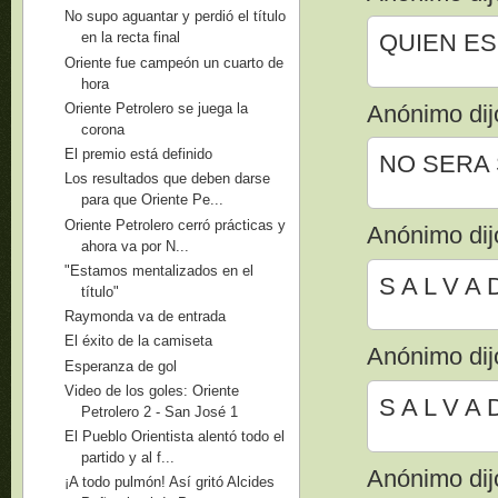
No supo aguantar y perdió el título
QUIEN ES
en la recta final
Oriente fue campeón un cuarto de
hora
Oriente Petrolero se juega la
Anónimo dijo
corona
El premio está definido
NO SERA S
Los resultados que deben darse
para que Oriente Pe...
Oriente Petrolero cerró prácticas y
Anónimo dijo
ahora va por N...
"Estamos mentalizados en el
S A L V A
título"
Raymonda va de entrada
El éxito de la camiseta
Anónimo dijo
Esperanza de gol
Video de los goles: Oriente
S A L V A 
Petrolero 2 - San José 1
El Pueblo Orientista alentó todo el
partido y al f...
Anónimo dijo
¡A todo pulmón! Así gritó Alcides