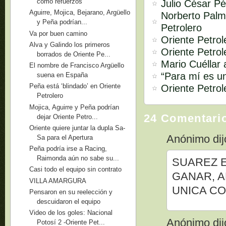
como refuerzos
Julio César Pé
Aguirre, Mojica, Bejarano, Argüello
Norberto Palm
y Peña podrían...
Petrolero
Va por buen camino
Oriente Petrol
Alva y Galindo los primeros
Oriente Petrol
borrados de Oriente Pe...
Mario Cuéllar 
El nombre de Francisco Argüello
“Para mí es u
suena en España
Peña está ‘blindado’ en Oriente
Oriente Petro
Petrolero
Mojica, Aguirre y Peña podrían
24 Comentari
dejar Oriente Petro...
Oriente quiere juntar la dupla Sa-
Anónimo dijo
Sa para el Apertura
Peña podría irse a Racing,
Raimonda aún no sabe su...
SUAREZ E
Casi todo el equipo sin contrato
GANAR, A
VILLA AMARGURA
UNICA CO
Pensaron en su reelección y
descuidaron el equipo
Video de los goles: Nacional
Anónimo dijo
Potosí 2 -Oriente Pet...