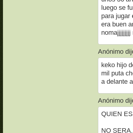
luego se fu
para jugar 
era buen am
nomajjjjjjj
Anónimo dijo
keko hijo d
mil puta ch
a delante 
Anónimo dijo
QUIEN ES
NO SERA...