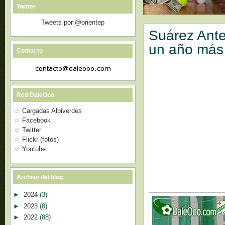
Twitter
Tweets por @orientep
Suárez Ante
un año más 
Contacto
Red DaleOoo
Cargadas Albiverdes
Facebook
Twitter
Flickr (fotos)
Youtube
Archivo del blog
►
2024
(3)
►
2023
(8)
►
2022
(88)