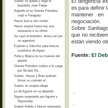
El dirigencia e
Suárez se queda y llega el
brasileño Juan Felipe
es para definir 
Argüello el ex Oriente Petrolero
mantener en 
viajó a Paraguay
negociación.
Hoyos busca otro rumbo
Hoyos espera hasta hoy una
Sobre Santiago
respuesta a su oferta
que no recibier
Se cayó el brasilero, ahora van por
están viendo ot
un argentino
Esperan a Sánchez para buscar
sustitutos de Aguirr...
Fuente:
El Deb
Peña y Mojica no se mueven del
plantel
Oriente Petrolero vuelve a la carga
por Nicolas Ra...
Suárez, Hoyos y Brau podrían
firmar su contrato el...
Suárez no acepta rebaja
Lo de Aguirre se va alejando
Siguen esperando por Aguirre y
Raymonda
Suárez Antelo y Hoyos renovaron