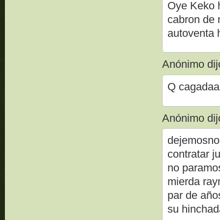
Oye Keko h
cabron de n
autoventa h
Anónimo dijo
Q cagadaaa
Anónimo dijo
dejemosno 
contratar 
no paramos
mierda ray
par de años
su hinchada