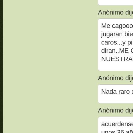
Anónimo dijo
Me cagoooo
jugaran bie
caros...y 
diran..M
NUESTRA
Anónimo dijo
Nada raro 
Anónimo dijo
acuerdense 
unos 36 añ