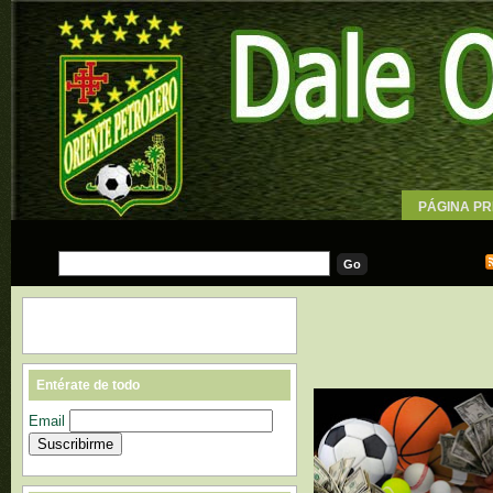
PÁGINA PR
WALLPAPE
Entérate de todo
Email