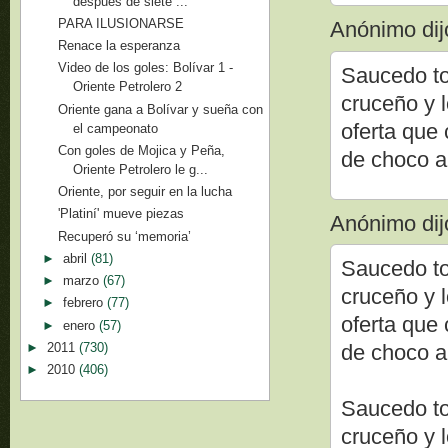
después de siete ...
PARA ILUSIONARSE
Anónimo dijo
Renace la esperanza
Video de los goles: Bolívar 1 -
Saucedo to
Oriente Petrolero 2
cruceño y l
Oriente gana a Bolívar y sueña con
oferta que 
el campeonato
Con goles de Mojica y Peña,
de choco a
Oriente Petrolero le g...
Oriente, por seguir en la lucha
'Platiní' mueve piezas
Anónimo dijo
Recuperó su ‘memoria’
►
abril
(81)
Saucedo to
►
marzo
(67)
cruceño y l
►
febrero
(77)
oferta que 
►
enero
(57)
►
2011
(730)
de choco a
►
2010
(406)
Saucedo to
cruceño y l