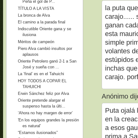
Peña el gol de P...
la puta que
TÍTULO A LA VISTA
carajo.....
La bronca de Alva
El camino a la parada final
ganan cada 
Indiscutible Oriente gana y se
esta mauri
ilusiona
simple pri
Méritos de campeón
Piero Alva cambió insultos por
volantes d
aplausos
estúpidos 
Oriente Petrolero ganó 2-1 a San
inchas que 
José y sueña con ...
La ‘final’ es en el Tahuichi
carajo. po
HOY TODOS A COPAR EL
TAHUICHI
Erwin Sánchez feliz por Alva
Anónimo dijo
Oriente pretende alargar el
suspenso hasta la últi...
Puta ojalá
‘Ahora no hay margen de error’
en la crea
'En los equipos grandes la presión
es natural'
a esos gau
“Estamos ilusionados”
prima a Sa