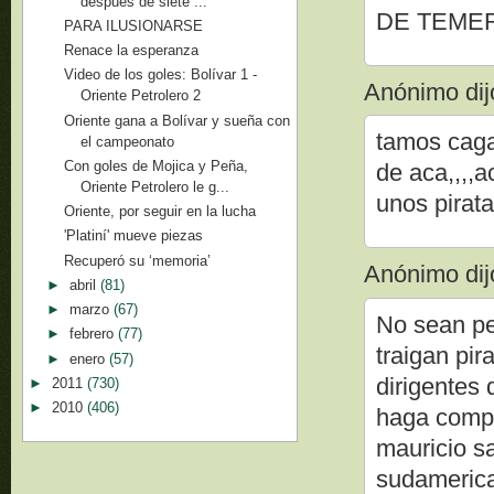
después de siete ...
DE TEMER
PARA ILUSIONARSE
Renace la esperanza
Video de los goles: Bolívar 1 -
Anónimo dijo
Oriente Petrolero 2
Oriente gana a Bolívar y sueña con
tamos caga
el campeonato
Con goles de Mojica y Peña,
de aca,,,,
Oriente Petrolero le g...
unos pirat
Oriente, por seguir en la lucha
'Platiní' mueve piezas
Recuperó su ‘memoria’
Anónimo dijo
►
abril
(81)
►
marzo
(67)
No sean pe
►
febrero
(77)
traigan pir
►
enero
(57)
dirigentes 
►
2011
(730)
►
2010
(406)
haga compañ
mauricio sa
sudamerica