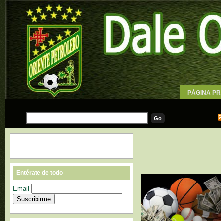
PÁGINA PR
WALLPAPE
Entérate de todo
Email