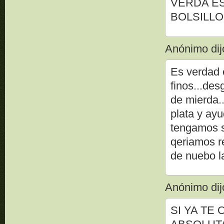
VERDA ES
BOLSILLO
Anónimo dijo
Es verdad 
finos...de
de mierda..
plata y ayu
tengamos s
qeriamos re
de nuebo 
Anónimo dijo
SI YA TE