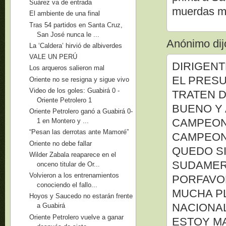
Suárez va de entrada
muerdas m
El ambiente de una final
Tras 54 partidos en Santa Cruz,
San José nunca le ...
Anónimo dijo
La ‘Caldera’ hirvió de albiverdes
VALE UN PERÚ
DIRIGENT
Los arqueros salieron mal
EL PRESU
Oriente no se resigna y sigue vivo
Video de los goles: Guabirá 0 -
TRATEN 
Oriente Petrolero 1
BUENO Y 
Oriente Petrolero ganó a Guabirá 0-
CAMPEONA
1 en Montero y ...
“Pesan las derrotas ante Mamoré”
CAMPEON,
Oriente no debe fallar
QUEDO SI
Wilder Zabala reaparece en el
SUDAMERI
onceno titular de Or...
Volvieron a los entrenamientos
PORFAVO
conociendo el fallo...
MUCHA P
Hoyos y Saucedo no estarán frente
NACIONA
a Guabirá
Oriente Petrolero vuelve a ganar
ESTOY M