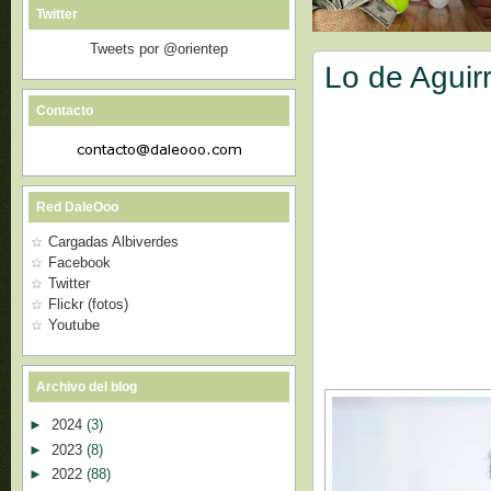
Twitter
Tweets por @orientep
Lo de Aguir
Contacto
Red DaleOoo
Cargadas Albiverdes
Facebook
Twitter
Flickr (fotos)
Youtube
Archivo del blog
►
2024
(3)
►
2023
(8)
►
2022
(88)