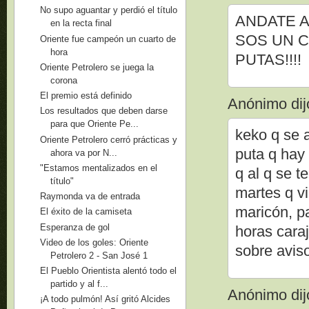
No supo aguantar y perdió el título
ANDATE A
en la recta final
SOS UN C
Oriente fue campeón un cuarto de
hora
PUTAS!!!!
Oriente Petrolero se juega la
corona
El premio está definido
Anónimo dijo
Los resultados que deben darse
para que Oriente Pe...
keko q se 
Oriente Petrolero cerró prácticas y
puta q hay
ahora va por N...
"Estamos mentalizados en el
q al q se t
título"
martes q vi
Raymonda va de entrada
maricón, p
El éxito de la camiseta
Esperanza de gol
horas cara
Video de los goles: Oriente
sobre avis
Petrolero 2 - San José 1
El Pueblo Orientista alentó todo el
partido y al f...
Anónimo dijo
¡A todo pulmón! Así gritó Alcides