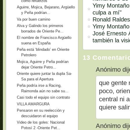
como refuerzos
Yimy Montaño:
Aguirre, Mojica, Bejarano, Argüello
culpa a mí"
y Peña podrían...
Ronald Raldes:
Va por buen camino
Yimy Montaño s
Alva y Galindo los primeros
borrados de Oriente Pe...
José Ernesto Á
El nombre de Francisco Argüello
también la vis
suena en España
Peña está ‘blindado’ en Oriente
Petrolero
13 Comentari
Mojica, Aguirre y Peña podrían
dejar Oriente Petro...
Anónimo dijo
Oriente quiere juntar la dupla Sa-
Sa para el Apertura
que gente 
Peña podría irse a Racing,
poco, orien
Raimonda aún no sabe su...
Casi todo el equipo sin contrato
central ni
VILLA AMARGURA
quiere sal
Pensaron en su reelección y
descuidaron el equipo
Video de los goles: Nacional
Anónimo dijo
Potosí 2 -Oriente Pet...