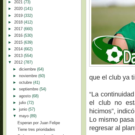
►
2021
(73)
►
2020
(141)
►
2019
(332)
►
2018
(412)
►
2017
(660)
►
2016
(530)
►
2015
(639)
►
2014
(662)
►
2013
(554)
▼
2012
(787)
►
diciembre
(64)
►
noviembre
(60)
que el club ya t
►
octubre
(41)
►
septiembre
(54)
“La continuidad
►
agosto
(68)
el club no es
►
julio
(72)
►
junio
(57)
hicimos”, indicó
▼
mayo
(89)
Lo mismo pasa 
Esperan por Juan Felipe
regresar al plan
Tiene tres prioridades