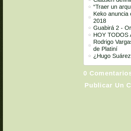
“Traer un arq
Keko anuncia q
2018
Guabirá 2 - Or
HOY TODOS A
Rodrigo Vargas
de Platiní
¿Hugo Suárez 
0 Comentario
Publicar Un 