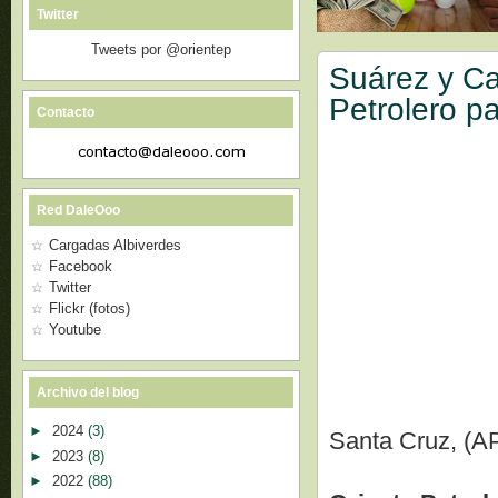
Twitter
Tweets por @orientep
Suárez y C
Petrolero pa
Contacto
Red DaleOoo
Cargadas Albiverdes
Facebook
Twitter
Flickr (fotos)
Youtube
Archivo del blog
►
2024
(3)
Santa Cruz, (A
►
2023
(8)
►
2022
(88)