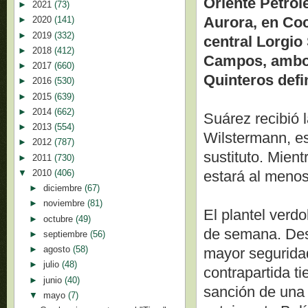
Oriente Petrol
►
2021
(73)
Aurora, en Coc
►
2020
(141)
►
2019
(332)
central Lorgio
►
2018
(412)
Campos, ambos
►
2017
(660)
Quinteros defin
►
2016
(530)
►
2015
(639)
►
2014
(662)
Suárez recibió l
►
2013
(554)
Wilstermann, es
►
2012
(787)
sustituto. Mien
►
2011
(730)
▼
2010
(406)
estará al menos
►
diciembre
(67)
►
noviembre
(81)
El plantel verd
►
octubre
(49)
de semana. Desp
►
septiembre
(56)
►
agosto
(58)
mayor seguridad
►
julio
(48)
contrapartida ti
►
junio
(40)
sanción de una f
▼
mayo
(7)