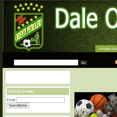
PÁGINA PR
WALLPAPE
Entérate de todo
Email