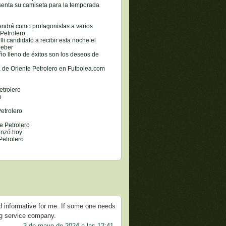
esenta su camiseta para la temporada
tendrá como protagonistas a varios
Petrolero
li candidato a recibir esta noche el
Deber
o lleno de éxitos son los deseos de
 de Oriente Petrolero en Futbolea.com
etrolero
o
Petrolero
e Petrolero
enzó hoy
Petrolero
 and informative for me. If some one needs
ng service company.
3 de mayo de 2024 a las 12:41