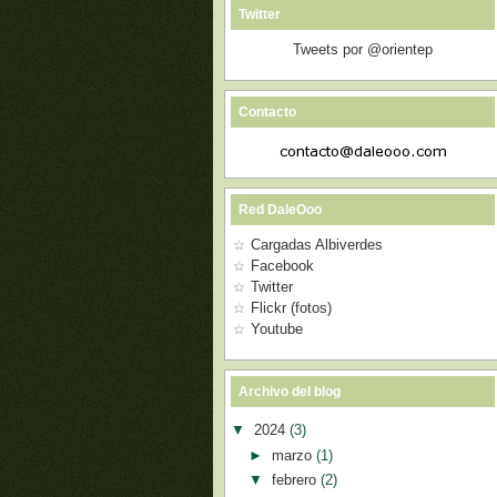
Twitter
Tweets por @orientep
Contacto
Red DaleOoo
Cargadas Albiverdes
Facebook
Twitter
Flickr (fotos)
Youtube
Archivo del blog
▼
2024
(3)
►
marzo
(1)
▼
febrero
(2)