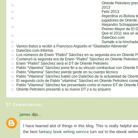
Oriente Petrolero pr
2013
Feliz 2013
Argentina vs Bolivia 
jugadores de Oriente 
Alejandro Schiapparel
Premio Mayor de El 
Que el 2011 sea un añ
DaleOoo.com
Sumate a la hinchada
Vamos todos a recibir a Francisco Argüello el "Gladiador Albiverde"
DaleOoo.com Informa
Los números de Erwin “Platiní” Sánchez en su segunda era en Oriente P
Comenzó la segunda era de Erwin “Platiní” Sánchez en Oriente Petroler
Erwin “Platiní” Sánchez será el DT de Oriente Petrolero
Pablo “Vitamina” Sánchez pone fin a su vínculo contractual con Oriente 
Pablo “Vitamina” Sánchez pierde gente en su cuerpo técnico
Pablo “Vitamina” Sánchez habló con DaleOoo de la actualidad de Orient
El segundo ciclo de Pablo “vitamina” Sánchez en Oriente Petrolero com
Pablo “Vitamina” Sánchez fue presentado como el nuevo DT de Oriente 
Oriente Petrolero presentó a su nuevo DT y a su arquero
17 Comentarios:
james
dijo...
I have learned alot of things in this blog. This is really helpful
the best
fantasy book writing service
turn out to the ebook writi