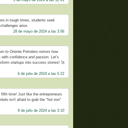
ero in tough times, students seek
challenges arise.
28 de mayo de 2024 a las 3:56
rn to Oriente Petrolero mirrors how
s with confidence and passion. Let’s
ansform startups into success stories! 🚀
6 de julio de 2024 a las 5:22
ifth time! Just like the entrepreneurs
elo isn't afraid to grab the "hot iron"
8 de julio de 2024 a las 3:10