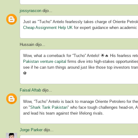
jossyrascon
dijo...
Just as "Tucho" Antelo fearlessly takes charge of Oriente Petrol
Cheap Assignment Help UK
for expert guidance when academic 
Hussain dijo...
Wow, what a comeback for “Tucho” Antelo! 🌟🔥 His fearless retu
Pakistan venture capital
firms dive into high-stakes opportunitie
see if he can turn things around just like those top investors tr
⚽
Faisal Aftab
dijo...
Wow, “Tucho” Antelo is back to manage Oriente Petrolero for the f
on "
Shark Tank Pakistan
" who face tough challenges head-on, Ant
and lead his team against their lifelong rivals.
Jorge Parker
dijo...