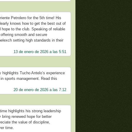
iente Petrolero for the 5th time! His
learly knows how to get the best out of
d hope to the club. Speaking of reliable
d, offering smooth and secure
nelexch setting high standards in their
13 de enero de 2026 a las 5:51
ly highlights Tucho Antelo’s experience
ip in sports management. Read this
20 de enero de 2026 a las 7:12
time highlights his strong leadership
y bring renewed hope for better
ciate the value of discipline,
er time.