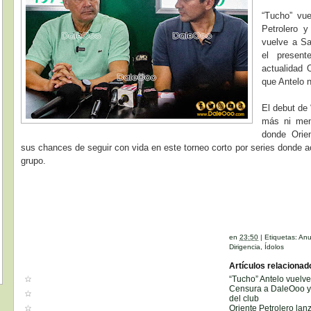
“Tucho” vue
Petrolero 
vuelve a Sa
el presen
actualidad O
que Antelo n
El debut de 
más ni meno
donde Orien
sus chances de seguir con vida en este torneo corto por series donde a
grupo.
en
23:50
|
Etiquetas:
Anu
Dirigencia
,
Ídolos
Artículos relacionad
“Tucho” Antelo vuelve 
Censura a DaleOoo y o
del club
Oriente Petrolero lan