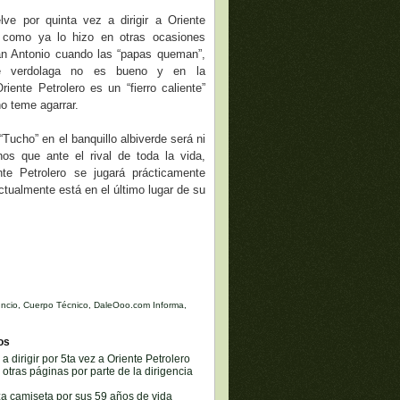
lve por quinta vez a dirigir a Oriente
y como ya lo hizo en otras ocasiones
n Antonio cuando las “papas queman”,
te verdolaga no es bueno y en la
riente Petrolero es un “fierro caliente”
o teme agarrar.
“Tucho” en el banquillo albiverde será ni
s que ante el rival de toda la vida,
te Petrolero se jugará prácticamente
ctualmente está en el último lugar de su
ncio
,
Cuerpo Técnico
,
DaleOoo.com Informa
,
os
a dirigir por 5ta vez a Oriente Petrolero
tras páginas por parte de la dirigencia
za camiseta por sus 59 años de vida