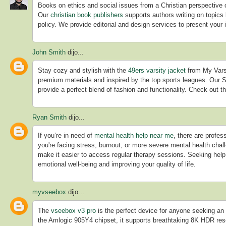
Books on ethics and social issues from a Christian perspective o
Our
christian book publishers
supports authors writing on topics l
policy. We provide editorial and design services to present your 
John Smith
dijo...
Stay cozy and stylish with the
49ers varsity jacket
from My Varsi
premium materials and inspired by the top sports leagues. Our
provide a perfect blend of fashion and functionality. Check out t
Ryan Smith
dijo...
If you’re in need of
mental health help near me
, there are profe
you're facing stress, burnout, or more severe mental health ch
make it easier to access regular therapy sessions. Seeking help 
emotional well-being and improving your quality of life.
myvseebox
dijo...
The
vseebox v3 pro
is the perfect device for anyone seeking a
the Amlogic 905Y4 chipset, it supports breathtaking 8K HDR resol