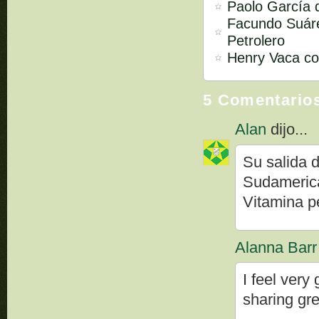
Paolo García d
Facundo Suárez
Petrolero
Henry Vaca co
5 Comentario
Alan
dijo...
Su salida 
Sudamerica
Vitamina p
Alanna Barr
I feel very
sharing gre