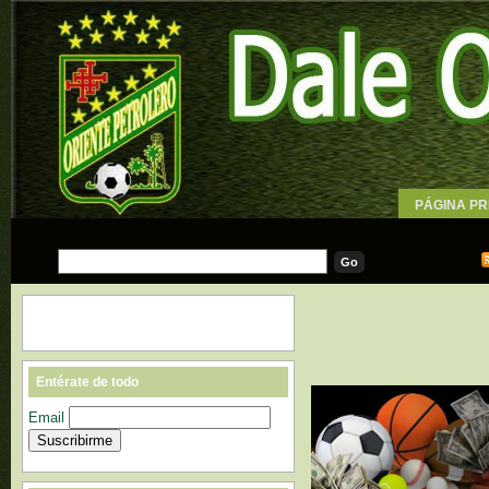
PÁGINA PR
WALLPAPE
Entérate de todo
Email