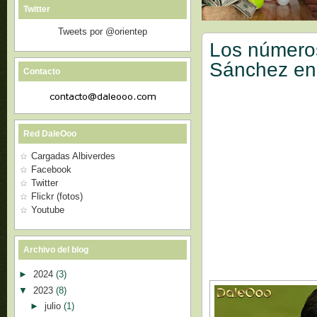
Twitter
Tweets por @orientep
Los números
Sánchez en 
Contacto
Red DaleOoo
Cargadas Albiverdes
Facebook
Twitter
Flickr (fotos)
Youtube
Archivo del blog
►
2024
(3)
▼
2023
(8)
►
julio
(1)