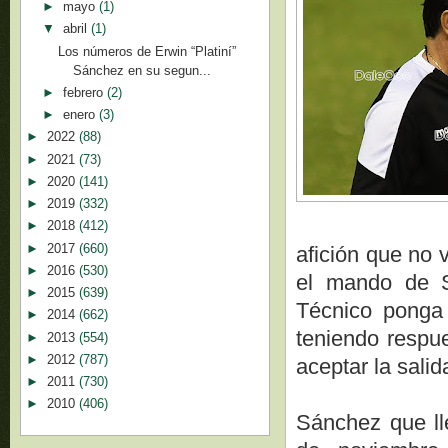
►
mayo
(1)
▼
abril
(1)
Los números de Erwin “Platiní”
Sánchez en su segun...
►
febrero
(2)
►
enero
(3)
►
2022
(88)
►
2021
(73)
►
2020
(141)
►
2019
(332)
►
2018
(412)
►
2017
(660)
afición que no 
►
2016
(530)
el mando de 
►
2015
(639)
Técnico ponga 
►
2014
(662)
teniendo respue
►
2013
(554)
►
2012
(787)
aceptar la sali
►
2011
(730)
►
2010
(406)
Sánchez que ll