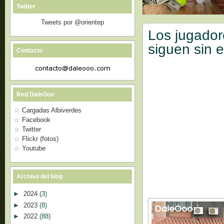
Twitter
Tweets por @orientep
Los jugador
siguen sin 
Contacto
Red DaleOoo
Cargadas Albiverdes
Facebook
Twitter
Flickr (fotos)
Youtube
Archivo del blog
►
2024
(3)
►
2023
(8)
►
2022
(88)