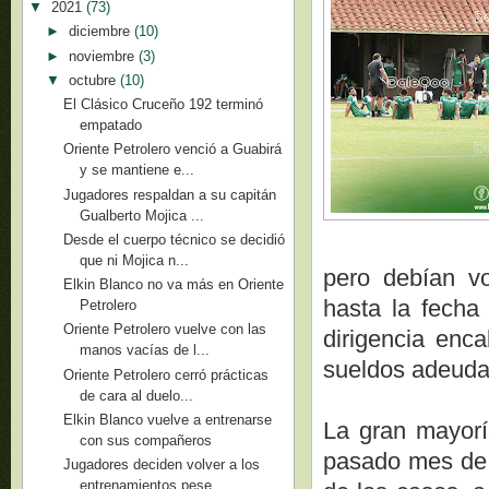
▼
2021
(73)
►
diciembre
(10)
►
noviembre
(3)
▼
octubre
(10)
El Clásico Cruceño 192 terminó
empatado
Oriente Petrolero venció a Guabirá
y se mantiene e...
Jugadores respaldan a su capitán
Gualberto Mojica ...
Desde el cuerpo técnico se decidió
que ni Mojica n...
pero debían vo
Elkin Blanco no va más en Oriente
hasta la fecha
Petrolero
Oriente Petrolero vuelve con las
dirigencia enc
manos vacías de l...
sueldos adeuda
Oriente Petrolero cerró prácticas
de cara al duelo...
Elkin Blanco vuelve a entrenarse
La gran mayorí
con sus compañeros
pasado mes de j
Jugadores deciden volver a los
entrenamientos pese...