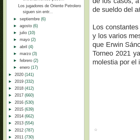
de los casos, 
Los jugadores de Oriente Petrolero
de sueldo del a
siguen sin entr...
►
septiembre
(6)
Los constantes 
►
agosto
(6)
►
julio
(10)
y los varios me
►
mayo
(2)
que Erwin Sánch
►
abril
(4)
Torneo 2021 ya
►
marzo
(3)
molestia por el 
►
febrero
(2)
►
enero
(17)
►
2020
(141)
►
2019
(332)
►
2018
(412)
►
2017
(660)
►
2016
(530)
►
2015
(639)
►
2014
(662)
►
2013
(554)
►
2012
(787)
►
2011
(730)