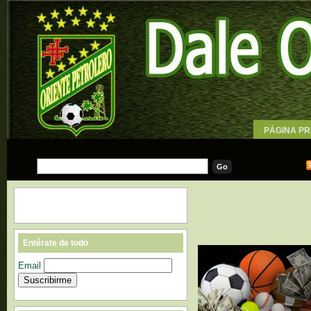
PÁGINA PR
WALLPAPE
Entérate de todo
Email