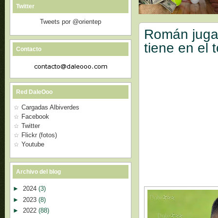
Twitter
Tweets por @orientep
Román jugar
tiene en el t
Contacto
Red DaleOoo
Cargadas Albiverdes
Facebook
Twitter
Flickr (fotos)
Youtube
Archivo del blog
►
2024
(3)
►
2023
(8)
►
2022
(88)