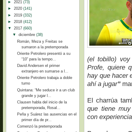
►
2021
(73)
►
2020
(141)
►
2019
(332)
►
2018
(412)
▼
2017
(660)
▼
diciembre
(38)
Román, Meza y Freitas se
sumaron a la pretemporada
Oriente Petrolero presentó a su
(el tobillo) vo
“10” para la tempo...
David Andersen el primer
Profe, quiere 
extranjero en sumarse a l...
hay que hacer e
Oriente Petrolero trabaja a doble
ahí a jugar
”
man
turno
Quintana: “Me seduce ir a un club
grande y jugar l...
El charrúa tamb
Clausen habla del inicio de la
que tiene muy 
pretemporada, Rosal...
Peña y Suárez las ausencias en el
con experiencia
primer día de pr...
Comenzó la pretemporada