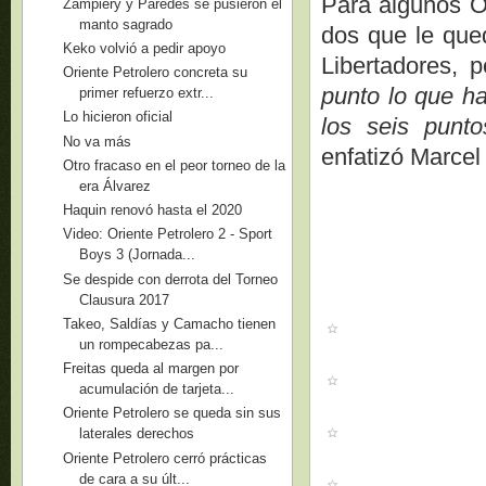
Para algunos Or
Zampiery y Paredes se pusieron el
manto sagrado
dos que le que
Keko volvió a pedir apoyo
Libertadores, 
Oriente Petrolero concreta su
punto lo que ha
primer refuerzo extr...
Lo hicieron oficial
los seis punt
No va más
enfatizó Marce
Otro fracaso en el peor torneo de la
era Álvarez
Haquin renovó hasta el 2020
Video: Oriente Petrolero 2 - Sport
Boys 3 (Jornada...
Se despide con derrota del Torneo
Clausura 2017
Takeo, Saldías y Camacho tienen
un rompecabezas pa...
Freitas queda al margen por
acumulación de tarjeta...
Oriente Petrolero se queda sin sus
laterales derechos
Oriente Petrolero cerró prácticas
de cara a su últ...