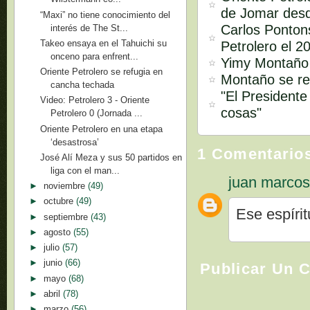
de Jomar desd
“Maxi” no tiene conocimiento del
Carlos Pontons
interés de The St...
Takeo ensaya en el Tahuichi su
Petrolero el 2
onceno para enfrent...
Yimy Montaño 
Oriente Petrolero se refugia en
Montaño se reu
cancha techada
"El President
Video: Petrolero 3 - Oriente
cosas"
Petrolero 0 (Jornada ...
Oriente Petrolero en una etapa
‘desastrosa’
1 Comentario
José Alí Meza y sus 50 partidos en
liga con el man...
juan marco
►
noviembre
(49)
►
octubre
(49)
Ese espíri
►
septiembre
(43)
►
agosto
(55)
►
julio
(57)
►
junio
(66)
Publicar Un 
►
mayo
(68)
►
abril
(78)
►
marzo
(56)