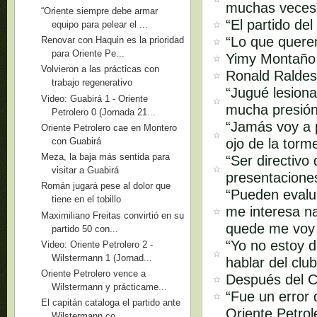
muchas veces
“Oriente siempre debe armar
“El partido de
equipo para pelear el ...
“Lo que querem
Renovar con Haquin es la prioridad
para Oriente Pe...
Yimy Montaño 
Volvieron a las prácticas con
Ronald Raldes 
trabajo regenerativo
“Jugué lesion
Video: Guabirá 1 - Oriente
mucha presión 
Petrolero 0 (Jornada 21...
“Jamás voy a pe
Oriente Petrolero cae en Montero
ojo de la torm
con Guabirá
Meza, la baja más sentida para
“Ser directivo
visitar a Guabirá
presentaciones
Román jugará pese al dolor que
“Pueden evalua
tiene en el tobillo
me interesa na
Maximiliano Freitas convirtió en su
quede me voy 
partido 50 con...
“Yo no estoy 
Video: Oriente Petrolero 2 -
Wilstermann 1 (Jornad...
hablar del clu
Oriente Petrolero vence a
Después del C
Wilstermann y prácticame...
“Fue un error 
El capitán cataloga el partido ante
Oriente Petrol
Wilstermann co...