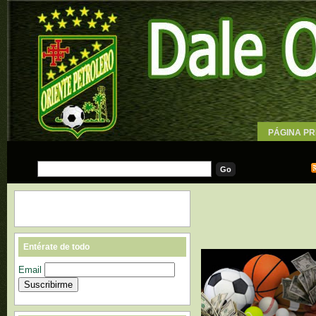
PÁGINA PR
WALLPAPE
Entérate de todo
Email