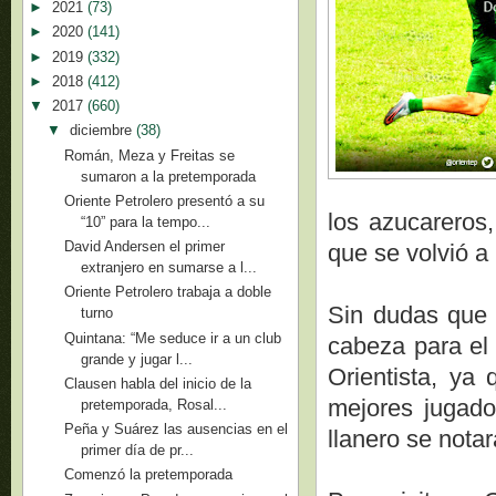
►
2021
(73)
►
2020
(141)
►
2019
(332)
►
2018
(412)
▼
2017
(660)
▼
diciembre
(38)
Román, Meza y Freitas se
sumaron a la pretemporada
Oriente Petrolero presentó a su
los azucareros
“10” para la tempo...
David Andersen el primer
que se volvió a 
extranjero en sumarse a l...
Oriente Petrolero trabaja a doble
Sin dudas que 
turno
Quintana: “Me seduce ir a un club
cabeza para el 
grande y jugar l...
Orientista, ya
Clausen habla del inicio de la
mejores jugado
pretemporada, Rosal...
Peña y Suárez las ausencias en el
llanero se notar
primer día de pr...
Comenzó la pretemporada