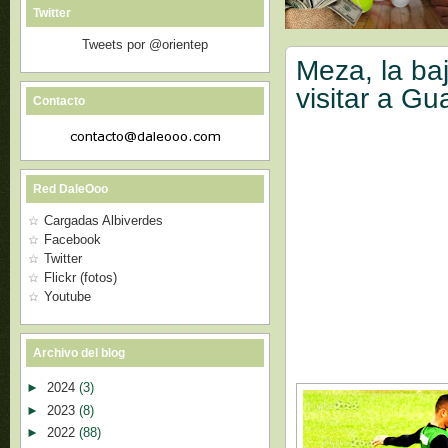
Twitter
Tweets por @orientep
Meza, la ba
visitar a Gu
Contacto
Red DaleOoo
Cargadas Albiverdes
Facebook
Twitter
Flickr (fotos)
Youtube
Archivo del blog
►
2024
(3)
►
2023
(8)
►
2022
(88)