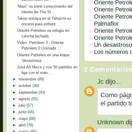
Oriente Petrol
“Maxi” no tiene conocimiento del
Oriente Petro
interés de The St...
Oriente Petrol
Takeo ensaya en el Tahuichi su
Palmaflor
onceno para enfrent...
Oriente Petrol
Oriente Petrolero se refugia en
cancha techada
Oriente Petrol
Video: Petrolero 3 - Oriente
Un desastroso
Petrolero 0 (Jornada ...
Los números d
Oriente Petrolero en una etapa
‘desastrosa’
José Alí Meza y sus 50 partidos en
2 Comentario
liga con el man...
►
noviembre
(49)
Jc
dijo...
►
octubre
(49)
►
septiembre
(43)
Como págin
►
agosto
(55)
el partido 
►
julio
(57)
►
junio
(66)
►
mayo
(68)
Unknown
dij
►
abril
(78)
►
marzo
(56)