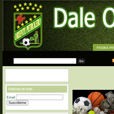
PÁGINA PR
WALLPAPE
Entérate de todo
Email