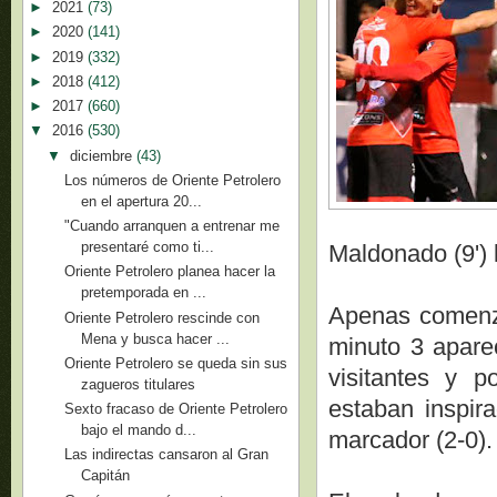
►
2021
(73)
►
2020
(141)
►
2019
(332)
►
2018
(412)
►
2017
(660)
▼
2016
(530)
▼
diciembre
(43)
Los números de Oriente Petrolero
en el apertura 20...
"Cuando arranquen a entrenar me
presentaré como ti...
Maldonado (9') l
Oriente Petrolero planea hacer la
pretemporada en ...
Apenas comenzó
Oriente Petrolero rescinde con
Mena y busca hacer ...
minuto 3 aparec
Oriente Petrolero se queda sin sus
visitantes y p
zagueros titulares
estaban inspir
Sexto fracaso de Oriente Petrolero
bajo el mando d...
marcador (2-0).
Las indirectas cansaron al Gran
Capitán