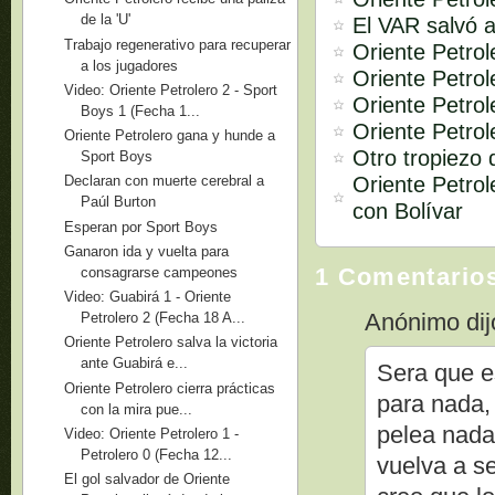
de la 'U'
El VAR salvó a
Trabajo regenerativo para recuperar
Oriente Petro
a los jugadores
Oriente Petrol
Video: Oriente Petrolero 2 - Sport
Oriente Petrol
Boys 1 (Fecha 1...
Oriente Petrol
Oriente Petrolero gana y hunde a
Otro tropiezo 
Sport Boys
Oriente Petro
Declaran con muerte cerebral a
Paúl Burton
con Bolívar
Esperan por Sport Boys
Ganaron ida y vuelta para
1 Comentario
consagrarse campeones
Video: Guabirá 1 - Oriente
Anónimo dijo
Petrolero 2 (Fecha 18 A...
Oriente Petrolero salva la victoria
ante Guabirá e...
Sera que e
Oriente Petrolero cierra prácticas
para nada,
con la mira pue...
pelea nada
Video: Oriente Petrolero 1 -
Petrolero 0 (Fecha 12...
vuelva a se
El gol salvador de Oriente