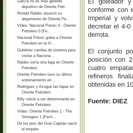
El goleador y 
García no es más gerente
deportivo de Oriente Petr...
conforme con e
Ronald Raldes anunció su
Imperial y vol
alejamiento de Oriente Pe...
decretar el 4-0
Video: Nacional Potosí 4 - Oriente
Petrolero 0 (Fe...
derrota.
Nacional Potosí golea a Oriente
Petrolero en la Vi...
El conjunto po
Gutiérrez cambia de sistema para
visitar a Naciona...
posición con 2
Raldes sería otra baja en Oriente
cuatro empata
Petrolero
Oriente Petrolero tuvo su último
refineros fin
entrenamiento en ...
obtenidas en 10
Rodríguez y Azogue las bajas en
Oriente Petrolero
Billy volvió a ser determinante en
Fuente: DIEZ
Oriente Petrolero
Video: Oriente Petrolero 1 - The
Strongest 1 (Fech...
De los pies del Gran Capitán nació
el empate