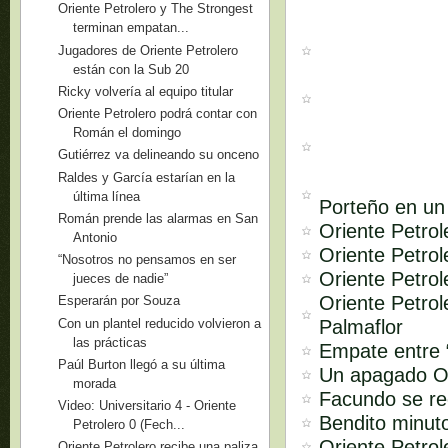
Oriente Petrolero y The Strongest
terminan empatan...
Jugadores de Oriente Petrolero
están con la Sub 20
Ricky volvería al equipo titular
Oriente Petrolero podrá contar con
Román el domingo
Gutiérrez va delineando su onceno
Raldes y García estarían en la
última línea
Porteño en un 
Román prende las alarmas en San
Oriente Petrol
Antonio
Oriente Petrol
“Nosotros no pensamos en ser
Oriente Petrol
jueces de nadie”
Oriente Petro
Esperarán por Souza
Con un plantel reducido volvieron a
Palmaflor
las prácticas
Empate entre “
Paúl Burton llegó a su última
Un apagado Or
morada
Facundo se re
Video: Universitario 4 - Oriente
Bendito minut
Petrolero 0 (Fech...
Oriente Petrol
Oriente Petrolero recibe una paliza