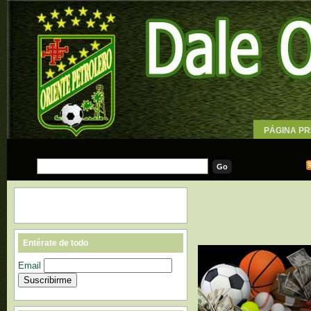
PÁGINA PR
WALLPAPE
Entérate de todo
Email