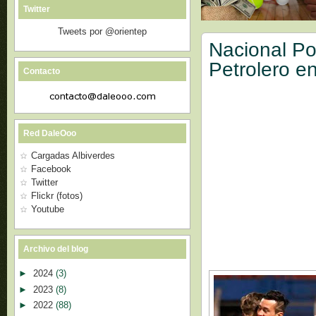
Twitter
Tweets por @orientep
Nacional Po
Petrolero en
Contacto
Red DaleOoo
Cargadas Albiverdes
Facebook
Twitter
Flickr (fotos)
Youtube
Archivo del blog
►
2024
(3)
►
2023
(8)
►
2022
(88)