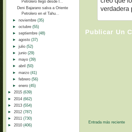
creo que lo
Petrolero llegó desde l...
verdadera 
Deni Bajarano salva a Oriente
Petrolero en el Tahu...
►
noviembre
(35)
►
octubre
(55)
Publicar Un 
►
septiembre
(48)
►
agosto
(37)
►
julio
(52)
►
junio
(29)
►
mayo
(39)
►
abril
(50)
►
marzo
(41)
►
febrero
(56)
►
enero
(45)
►
2015
(639)
►
2014
(662)
►
2013
(554)
►
2012
(787)
►
2011
(730)
Entrada más reciente
►
2010
(406)