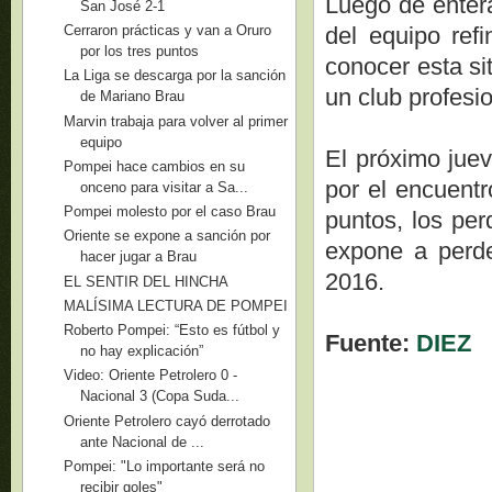
Luego de entera
San José 2-1
del equipo ref
Cerraron prácticas y van a Oruro
por los tres puntos
conocer esta s
La Liga se descarga por la sanción
un club profesio
de Mariano Brau
Marvin trabaja para volver al primer
equipo
El próximo juev
Pompei hace cambios en su
por el encuentr
onceno para visitar a Sa...
Pompei molesto por el caso Brau
puntos, los per
Oriente se expone a sanción por
expone a perde
hacer jugar a Brau
2016.
EL SENTIR DEL HINCHA
MALÍSIMA LECTURA DE POMPEI
Roberto Pompei: “Esto es fútbol y
Fuente:
DIEZ
no hay explicación”
Video: Oriente Petrolero 0 -
Nacional 3 (Copa Suda...
Oriente Petrolero cayó derrotado
ante Nacional de ...
Pompei: "Lo importante será no
recibir goles"