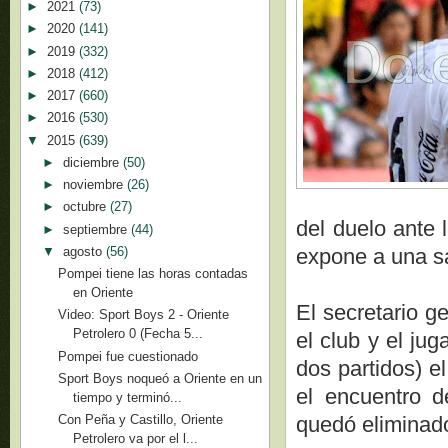
►
2021
(73)
►
2020
(141)
►
2019
(332)
►
2018
(412)
►
2017
(660)
►
2016
(530)
▼
2015
(639)
►
diciembre
(50)
►
noviembre
(26)
►
octubre
(27)
del duelo ante 
►
septiembre
(44)
▼
agosto
(56)
expone a una s
Pompei tiene las horas contadas
en Oriente
El secretario g
Video: Sport Boys 2 - Oriente
Petrolero 0 (Fecha 5...
el club y el ju
Pompei fue cuestionado
dos partidos) e
Sport Boys noqueó a Oriente en un
el encuentro d
tiempo y terminó...
quedó eliminado
Con Peña y Castillo, Oriente
Petrolero va por el l...