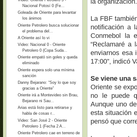
la organización
Nacional Potosí 0 (Fe...
Goleada de Oriente para levantar
La FBF también
los ánimos
Oriente Petrolero busca solucionar
notificación a 
el problema del...
Conmebol la en
A Oriente así lo vi
“Reclamaré a l
Video: Nacional 0 - Oriente
Petrolero 0 (Copa Suda...
enviarnos esa i
Oriente empató sin goles y queda
17:00”, indicó 
eliminado
Oriente espera solo una mínima
sanción
Se viene una 
Danny Bejarano: “Soy lo que soy
Oriente se expo
gracias a Oriente”
no le puede qu
Oriente irá a Montevideo sin Brau,
Bejarano ni Sau...
Aunque uno de l
Arias está listo para retirarse y
esta situación 
habla de cosas r...
pensó que corre
Video: San José 2 - Oriente
Petrolero 1 (Fecha 2 A...
Oriente Petrolero cae en terreno de