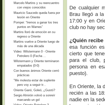
Marcelo Martins y su reencuentro
De cualquier m
con viejos conocidos
Mauricio Saucedo queda fuera por
Brau llegó a la
lesión en Oriente
17:00 y en Ori
Pompei: “Iremos a ganar los tres
club no hay secr
puntos en Warnes”
Martins lloró de emoción en su
regreso a Oriente
¿Quién recibe
Martins vuelve a Oriente luego de
esa función es
más de una década
Video: Wilstermann 0 - Oriente
cierto que ten
Petrolero 0 (Fecha ...
para el club,
Wilstermann y Oriente terminaron
empatados (0-0)
persona en es
Con buenos ánimos Oriente cerró
puesto).
prácticas
"Me molesta estar de suplente
pero voy a seguir tr...
En Oriente, la d
Oriente Ganó, Goleó, ¿Gustó?
recién a las 1
Sergio Almirón volvió a sonreír
nadie en la sed
marcando un gol
Video: Oriente Petrolero 3 -