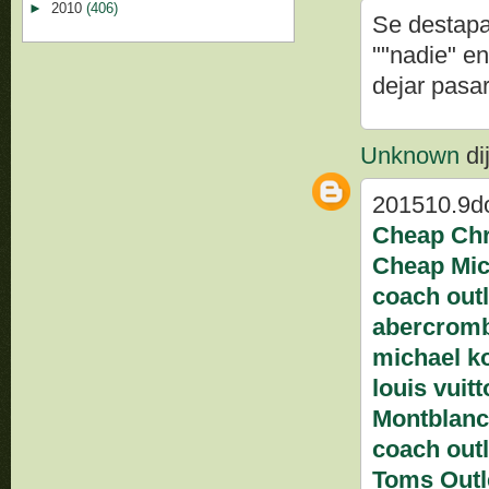
►
2010
(406)
Se destapa
""nadie" en
dejar pasar
Unknown
dij
201510.9d
Cheap Chr
Cheap Mic
coach outl
abercromb
michael ko
louis vuitt
Montblanc 
coach outl
Toms Outl