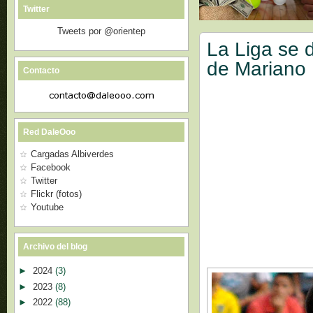
Twitter
Tweets por @orientep
La Liga se 
de Mariano
Contacto
Red DaleOoo
Cargadas Albiverdes
Facebook
Twitter
Flickr (fotos)
Youtube
Archivo del blog
►
2024
(3)
►
2023
(8)
►
2022
(88)