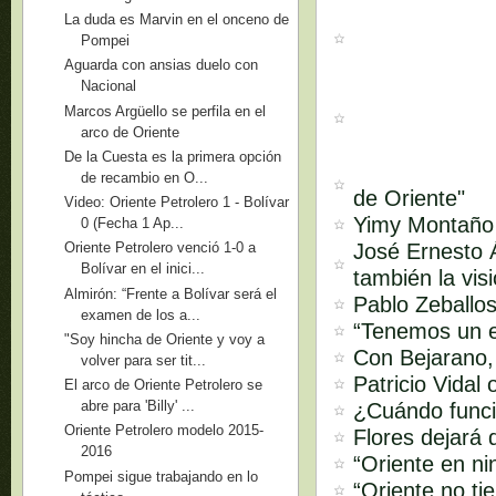
La duda es Marvin en el onceno de
Pompei
Aguarda con ansias duelo con
Nacional
Marcos Argüello se perfila en el
arco de Oriente
De la Cuesta es la primera opción
de recambio en O...
de Oriente"
Video: Oriente Petrolero 1 - Bolívar
Yimy Montaño s
0 (Fecha 1 Ap...
José Ernesto Á
Oriente Petrolero venció 1-0 a
Bolívar en el inici...
también la vis
Almirón: “Frente a Bolívar será el
Pablo Zeballos
examen de los a...
“Tenemos un e
"Soy hincha de Oriente y voy a
Con Bejarano,
volver para ser tit...
Patricio Vidal
El arco de Oriente Petrolero se
abre para 'Billy' ...
¿Cuándo funci
Oriente Petrolero modelo 2015-
Flores dejará 
2016
“Oriente en ni
Pompei sigue trabajando en lo
“Oriente no ti