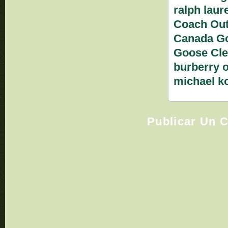
ralph laur
Coach Out
Canada Go
Goose Cle
burberry o
michael k
Publicar Un 