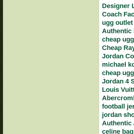
Designer 
Coach Fac
ugg outlet
Authentic
cheap ug
Cheap Ray
Jordan Co
michael ko
cheap ugg
Jordan 4 
Louis Vuit
Abercromb
football j
jordan sh
Authentic 
celine bag