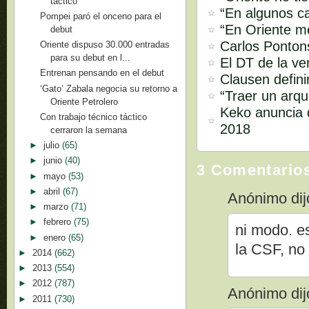
táctico
“En algunos ca
Pompei paró el onceno para el
“En Oriente m
debut
Carlos Pontons
Oriente dispuso 30.000 entradas
para su debut en l...
El DT de la ve
Entrenan pensando en el debut
Clausen defini
‘Gato’ Zabala negocia su retorno a
“Traer un arq
Oriente Petrolero
Keko anuncia q
Con trabajo técnico táctico
2018
cerraron la semana
►
julio
(65)
►
junio
(40)
3 Comentario
►
mayo
(53)
►
abril
(67)
Anónimo dijo
►
marzo
(71)
►
febrero
(75)
ni modo. e
►
enero
(65)
la CSF, no
►
2014
(662)
►
2013
(554)
►
2012
(787)
Anónimo dijo
►
2011
(730)