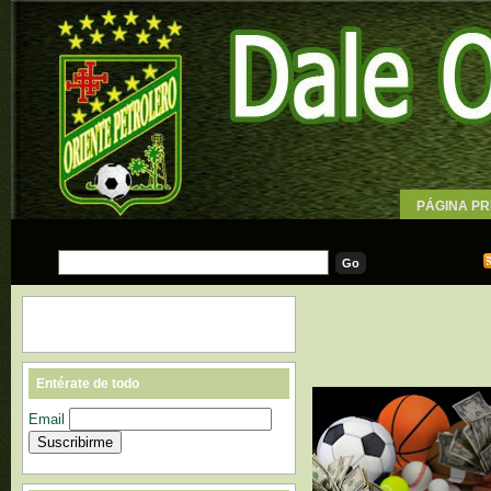
PÁGINA PR
WALLPAPE
Entérate de todo
Email