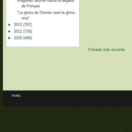
Aragonés asume hasta la llegada
de Pompei
"La gloria de Oriente será la gloria
mía"
►
2012
(787)
►
2011
(730)
►
2010
(406)
Entrada más reciente
Arriba