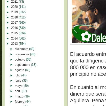
►
2021
(73)
►
2020
(141)
►
2019
(332)
►
2018
(412)
►
2017
(660)
►
2016
(530)
►
2015
(639)
►
2014
(662)
▼
2013
(554)
►
diciembre
(49)
El acuerdo entr
►
noviembre
(48)
►
octubre
(33)
que la dirigenci
►
septiembre
(33)
800.000 en cas
►
agosto
(49)
principio no ac
►
julio
(44)
►
junio
(35)
►
mayo
(59)
En cuanto al mo
►
abril
(57)
dinero que será
►
marzo
(39)
Aguilera. Peña 
►
febrero
(44)