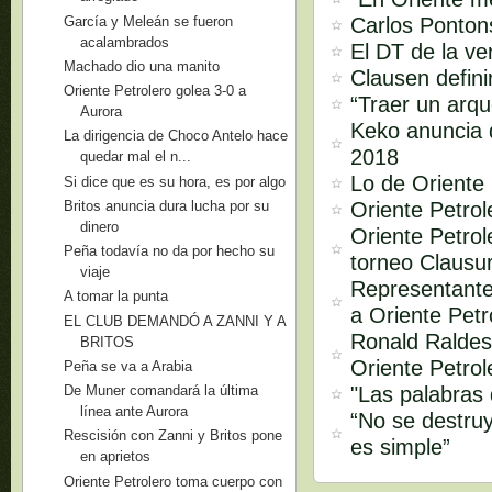
García y Meleán se fueron
Carlos Pontons
acalambrados
El DT de la ve
Machado dio una manito
Clausen defini
Oriente Petrolero golea 3-0 a
“Traer un arq
Aurora
Keko anuncia q
La dirigencia de Choco Antelo hace
2018
quedar mal el n...
Lo de Oriente 
Si dice que es su hora, es por algo
Oriente Petro
Britos anuncia dura lucha por su
dinero
Oriente Petrol
Peña todavía no da por hecho su
torneo Clausu
viaje
Representante
A tomar la punta
a Oriente Petr
EL CLUB DEMANDÓ A ZANNI Y A
Ronald Raldes
BRITOS
Oriente Petrol
Peña se va a Arabia
"Las palabras
De Muner comandará la última
línea ante Aurora
“No se destruy
Rescisión con Zanni y Britos pone
es simple”
en aprietos
Oriente Petrolero toma cuerpo con