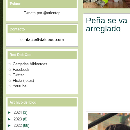
Twitter
Tweets por @orientep
Peña se va 
arreglado
Contacto
Red DaleOoo
Cargadas Albiverdes
Facebook
Twitter
Flickr (fotos)
Youtube
Archivo del blog
►
2024
(3)
►
2023
(8)
►
2022
(88)