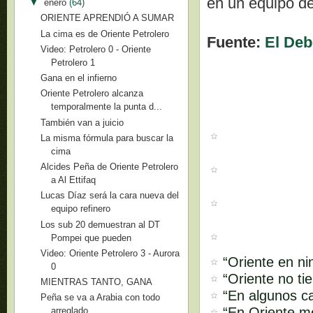
en un equipo del
▼
enero
(64)
ORIENTE APRENDIÓ A SUMAR
La cima es de Oriente Petrolero
Fuente:
El Deb
Video: Petrolero 0 - Oriente
Petrolero 1
Gana en el infierno
Oriente Petrolero alcanza
temporalmente la punta d...
También van a juicio
La misma fórmula para buscar la
cima
Alcides Peña de Oriente Petrolero
a Al Ettifaq
Lucas Díaz será la cara nueva del
equipo refinero
Los sub 20 demuestran al DT
Pompei que pueden
Video: Oriente Petrolero 3 - Aurora
“Oriente en ni
0
“Oriente no ti
MIENTRAS TANTO, GANA
“En algunos ca
Peña se va a Arabia con todo
“En Oriente m
arreglado