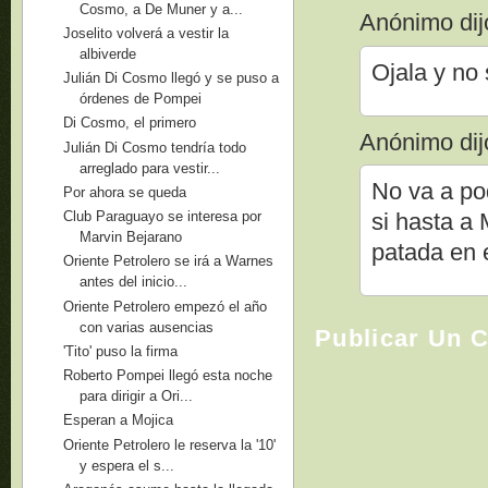
Cosmo, a De Muner y a...
Anónimo dijo
Joselito volverá a vestir la
albiverde
Ojala y no 
Julián Di Cosmo llegó y se puso a
órdenes de Pompei
Di Cosmo, el primero
Anónimo dijo
Julián Di Cosmo tendría todo
arreglado para vestir...
No va a pod
Por ahora se queda
Club Paraguayo se interesa por
si hasta a 
Marvin Bejarano
patada en 
Oriente Petrolero se irá a Warnes
antes del inicio...
Oriente Petrolero empezó el año
con varias ausencias
Publicar Un 
'Tito' puso la firma
Roberto Pompei llegó esta noche
para dirigir a Ori...
Esperan a Mojica
Oriente Petrolero le reserva la '10'
y espera el s...