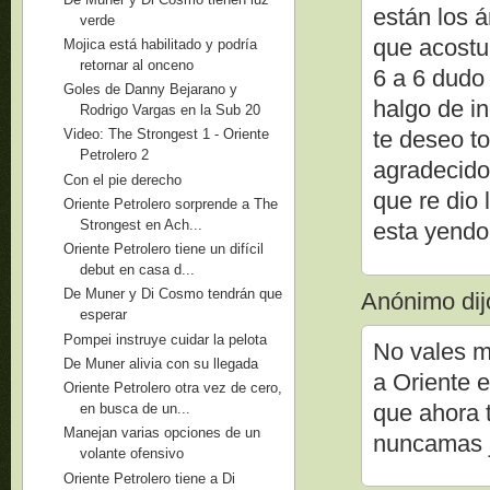
están los 
verde
que acostu
Mojica está habilitado y podría
retornar al onceno
6 a 6 dudo
Goles de Danny Bejarano y
halgo de i
Rodrigo Vargas en la Sub 20
Video: The Strongest 1 - Oriente
te deseo t
Petrolero 2
agradecido 
Con el pie derecho
que re dio 
Oriente Petrolero sorprende a The
Strongest en Ach...
esta yendo
Oriente Petrolero tiene un difícil
debut en casa d...
De Muner y Di Cosmo tendrán que
Anónimo dijo
esperar
Pompei instruye cuidar la pelota
No vales m
De Muner alivia con su llegada
a Oriente e
Oriente Petrolero otra vez de cero,
que ahora 
en busca de un...
Manejan varias opciones de un
nuncamas j
volante ofensivo
Oriente Petrolero tiene a Di