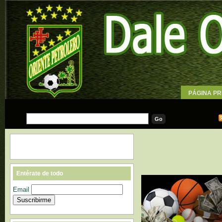
PÁGINA PR
WALLPAPE
Entérate de todo
Email