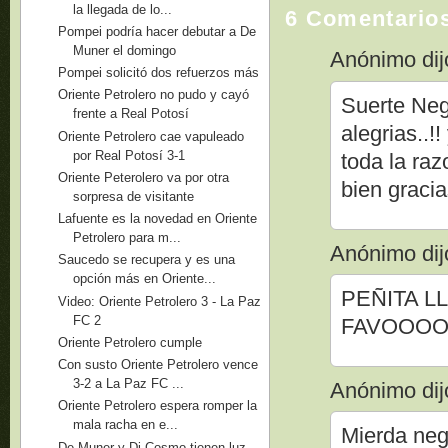
la llegada de lo...
6 Comentario
Pompei podría hacer debutar a De
Muner el domingo
Anónimo dijo
Pompei solicitó dos refuerzos más
Oriente Petrolero no pudo y cayó
Suerte Neg
frente a Real Potosí
alegrias..!
Oriente Petrolero cae vapuleado
por Real Potosí 3-1
toda la raz
Oriente Peterolero va por otra
bien gracia
sorpresa de visitante
Lafuente es la novedad en Oriente
Petrolero para m...
Anónimo dijo
Saucedo se recupera y es una
opción más en Oriente...
PEÑITA LL
Video: Oriente Petrolero 3 - La Paz
FC 2
FAVOOOOO
Oriente Petrolero cumple
Con susto Oriente Petrolero vence
3-2 a La Paz FC ...
Anónimo dijo
Oriente Petrolero espera romper la
mala racha en e...
Mierda neg
De Muner y Di Cosmo tienen luz