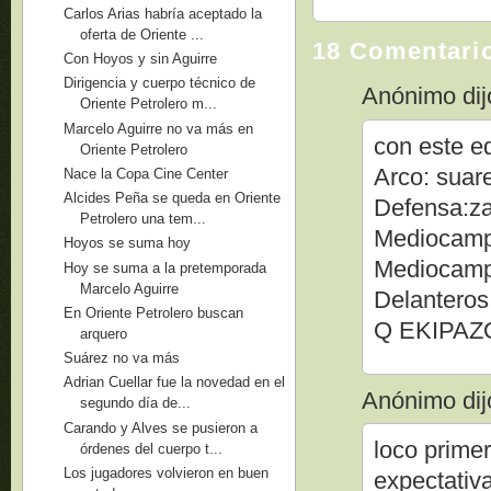
Carlos Arias habría aceptado la
oferta de Oriente ...
18 Comentari
Con Hoyos y sin Aguirre
Dirigencia y cuerpo técnico de
Anónimo dijo
Oriente Petrolero m...
Marcelo Aguirre no va más en
con este e
Oriente Petrolero
Arco: suar
Nace la Copa Cine Center
Alcides Peña se queda en Oriente
Defensa:za
Petrolero una tem...
Mediocampi
Hoyos se suma hoy
Mediocampi
Hoy se suma a la pretemporada
Marcelo Aguirre
Delanteros
En Oriente Petrolero buscan
Q EKIPAZO
arquero
Suárez no va más
Adrian Cuellar fue la novedad en el
Anónimo dijo
segundo día de...
Carando y Alves se pusieron a
loco prime
órdenes del cuerpo t...
Los jugadores volvieron en buen
expectativ