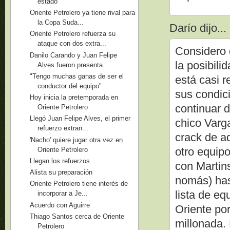
estado
Oriente Petrolero ya tiene rival para
la Copa Suda...
Darío dijo...
Oriente Petrolero refuerza su
ataque con dos extra...
Considero 
Danilo Carando y Juan Felipe
la posibilid
Alves fueron presenta...
"Tengo muchas ganas de ser el
está casi 
conductor del equipo"
sus condic
Hoy inicia la pretemporada en
continuar 
Oriente Petrolero
Llegó Juan Felipe Alves, el primer
chico Varg
refuerzo extran...
crack de aq
'Nacho' quiere jugar otra vez en
otro equipo
Oriente Petrolero
Llegan los refuerzos
con Martins
Alista su preparación
nomás) hast
Oriente Petrolero tiene interés de
lista de eq
incorporar a Je...
Acuerdo con Aguirre
Oriente po
Thiago Santos cerca de Oriente
millonada. 
Petrolero