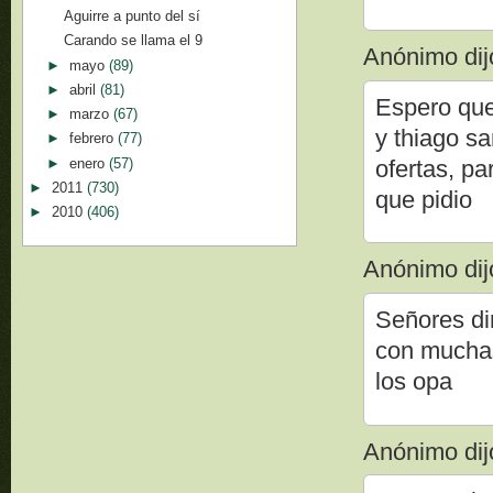
Aguirre a punto del sí
Carando se llama el 9
Anónimo dijo
►
mayo
(89)
►
abril
(81)
Espero que
►
marzo
(67)
y thiago s
►
febrero
(77)
►
enero
(57)
ofertas, pa
►
2011
(730)
que pidio
►
2010
(406)
Anónimo dijo
Señores di
con muchas
los opa
Anónimo dijo