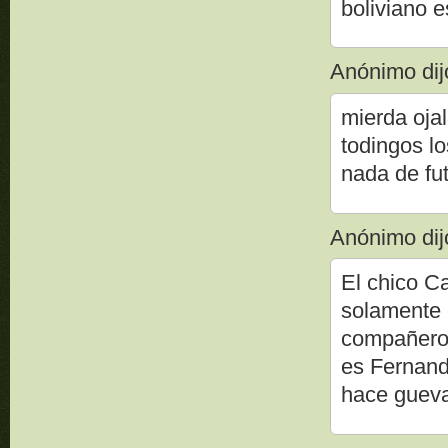
boliviano e
Anónimo dijo
mierda ojal
todingos l
nada de fu
Anónimo dijo
El chico Ca
solamente é
compañeros 
es Fernand
hace gueva