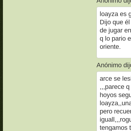
Anónimo dijo
loayza es g
Dijo que él
de jugar en
q lo pario
oriente.
Anónimo dijo
arce se le
,,,parece 
hoyos segu
loayza,,un
pero recuer
iguall,,,ro
tengamos t