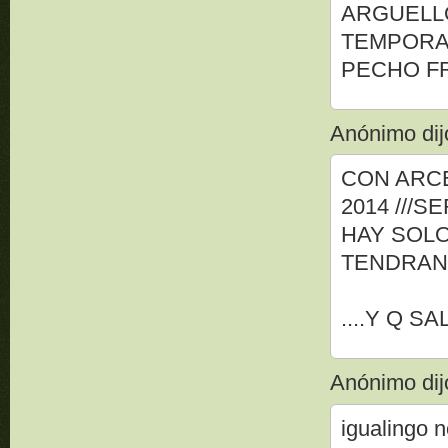
ARGUELLO
TEMPORA
PECHO FR
Anónimo dijo
CON ARCE
2014 ///S
HAY SOL
TENDRAN 
....Y Q 
Anónimo dijo
igualingo n