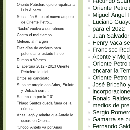
Facundo Suárez
Oriente Petrolero quiere repatriar a
Oriente Petro
Luis Alberto ...
Miguel Ángel R
Sebastián Britos el nuevo arquero
Luciano Guayco
de Oriente Petro...
para el 2022
'Nacho' vuelve a ser refinero
Juan Salvador 
Contra el mal tiempo
Meleán, al margen
Henry Vaca se
Diez días de encierro para
Francisco Rodr
potenciar el estado físico
Aponte y Mojic
Rumbo a Warnes
Oriente Petro
El apertura 2012 - 2013 Oriente
encarar la Te
Petrolero lo inici...
Oriente Petrol
Britos es candidato
José Briceño 
Si no se arregla con Arias, Etulaín
y Dulcich son ...
incorporacione
Se impulsa por la '10'
Ronald Raldes 
Thiago Santos queda fuera de la
medios de pren
nómina
Sergio Romero
Arias llegó y admite que Antelo lo
Gamarra se p
quiere en Orien...
Fernando Sald
‘Choco’ Antelo va por Arias