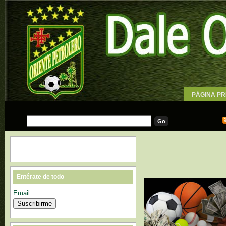
PÁGINA PR
WALLPAPE
Entérate de todo
Email