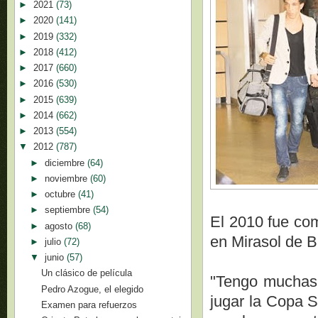
►
2021
(73)
►
2020
(141)
►
2019
(332)
►
2018
(412)
►
2017
(660)
►
2016
(530)
►
2015
(639)
►
2014
(662)
►
2013
(554)
▼
2012
(787)
►
diciembre
(64)
►
noviembre
(60)
►
octubre
(41)
►
septiembre
(54)
El 2010 fue co
►
agosto
(68)
en Mirasol de Br
►
julio
(72)
▼
junio
(57)
Un clásico de película
"Tengo muchas 
Pedro Azogue, el elegido
jugar la Copa S
Examen para refuerzos