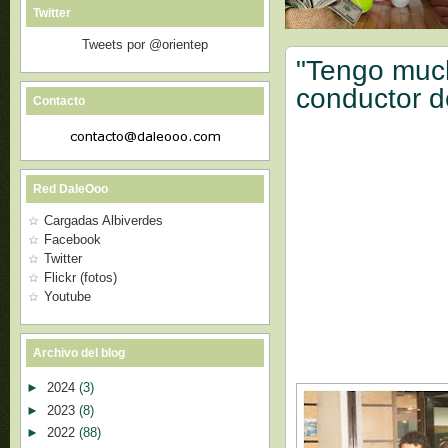
Twitter
Tweets por @orientep
"Tengo much
conductor d
Contacto
Red DaleOoo
Cargadas Albiverdes
Facebook
Twitter
Flickr (fotos)
Youtube
Archivo del blog
►
2024
(3)
►
2023
(8)
►
2022
(88)