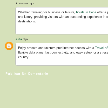
Anónimo dijo...
Whether traveling for business or leisure,
hotels in Doha
offer a 
and luxury, providing visitors with an outstanding experience in 
destinations.
Airfa
dijo...
Enjoy smooth and uninterrupted internet access with a
Travel e
flexible data plans, fast connectivity, and easy setup for a stres
country.
Publicar Un Comentario