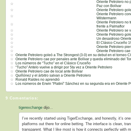
Oriente Petrolero no
Paz con Bolívar
Oriente Petrolero go
Oriente Petrolero co
Wilstermann
Oriente Petrolero no 
frente a Palmaflor
Oriente Petrolero se 
Oriente Petrolero gol
Un desastroso Orient
El Clásico Cruceño 
Oriente Petrolero pie
Oriente Petrolero cae
Oriente Petrolero goleó a The Strongest (3-0) en su debut en el torneo C
Oriente Petrolero cae por penales ante Bolívar y queda eliminado del T
Los números de “Tucho” en el Clásico Cruceño
“Tucho” Antelo vuelve a dirigir por 5ta vez a Oriente Petrolero
Oriente Petrolero cae de local ante Bolívar
Quiñónez y el árbitro salvan a Oriente Petrolero
Ronald Raldes no aprendió
Los números de Erwin “Platiní” Sánchez en su segunda era en Oriente P
9 Comentarios:
tigerexchange
dijo...
I’ve recently started using TigerExchange, and honestly, it’s on
platforms out there for online betting. The interface is clean, tra
transparent. What I like most is how it connects perfectly with 