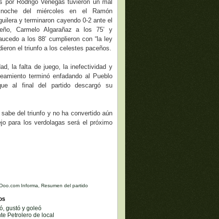
os por Rodrigo Venegas tuvieron un mal
a noche del miércoles en el Ramón
guilera y terminaron cayendo 0-2 ante el
eño, Carmelo Algarañaz a los 75’ y
ucedo a los 88’ cumplieron con “la ley
 dieron el triunfo a los celestes paceños.
ad, la falta de juego, la inefectividad y
teamiento terminó enfadando al Pueblo
que al final del partido descargó su
 sabe del triunfo y no ha convertido aún
ejo para los verdolagas será el próximo
Ooo.com Informa
,
Resumen del partido
os
ó, gustó y goleó
te Petrolero de local