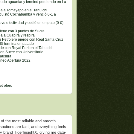
 pudo aguantar y terminó perdiendo en La
lea a Tomayapo en el Tahuichi
nquistó Cochabamba y venció 0-1 a
tuvo efectividad y cedió un empate (0-0)
viene con 3 puntos de Sucre
ea a Guabirá y respira
e Petrolero pierde con Real Santa Cruz
195 termina empatado
rde con Royal Pari en el Tahuichi
 en Sucre con Universitario
lausura
orneo Apertura 2022
etrolero
e of the most reliable and smooth
nsactions are fast, and everything feels
my brand TigerInsightX, giving me data-