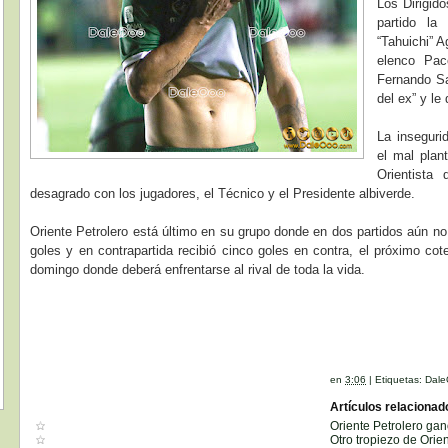
Los Dirigid
partido l
“Tahuichi” A
elenco Pac
Fernando Sa
del ex” y le
La insegurid
el mal plan
Orientista 
desagrado con los jugadores, el Técnico y el Presidente albiverde.
Oriente Petrolero está último en su grupo donde en dos partidos aún no
goles y en contrapartida recibió cinco goles en contra, el próximo cot
domingo donde deberá enfrentarse al rival de toda la vida.
en
3:06
|
Etiquetas:
Dale
Artículos relacionad
Oriente Petrolero gan
Otro tropiezo de Orien