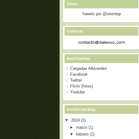
Twitter
Tweets por @orientep
Contacto
Red DaleOoo
Cargadas Albiverdes
Facebook
Twitter
Flickr (fotos)
Youtube
Archivo del blog
▼
2024
(3)
►
marzo
(1)
▼
febrero
(2)