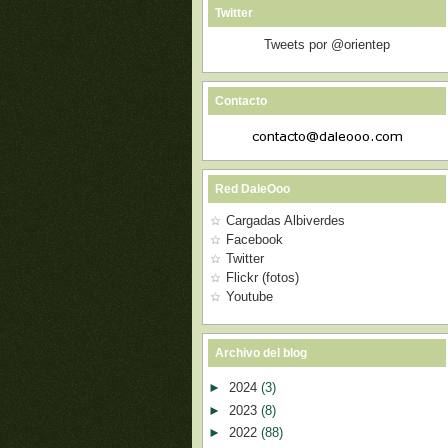
Twitter
Tweets por @orientep
Contacto
Red DaleOoo
Cargadas Albiverdes
Facebook
Twitter
Flickr (fotos)
Youtube
Archivo del blog
►
2024
(3)
►
2023
(8)
►
2022
(88)