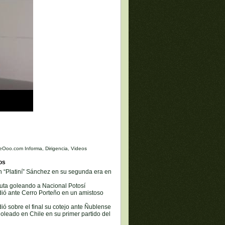
eOoo.com Informa
,
Dirigencia
,
Videos
os
 “Platiní” Sánchez en su segunda era en
buta goleando a Nacional Potosí
dió ante Cerro Porteño en un amistoso
dió sobre el final su cotejo ante Ñublense
goleado en Chile en su primer partido del