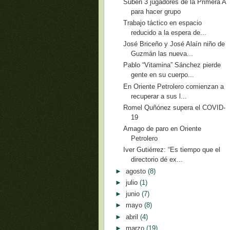
Suben 3 jugadores de la Primera A
para hacer grupo
Trabajo táctico en espacio
reducido a la espera de...
José Briceño y José Alaín niño de
Guzmán las nueva...
Pablo “Vitamina” Sánchez pierde
gente en su cuerpo...
En Oriente Petrolero comienzan a
recuperar a sus l...
Romel Quñónez supera el COVID-
19
Amago de paro en Oriente
Petrolero
Iver Gutiérrez: “Es tiempo que el
directorio dé ex...
►
agosto
(8)
►
julio
(1)
►
junio
(7)
►
mayo
(8)
►
abril
(4)
►
marzo
(19)