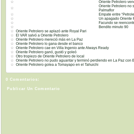
Oriente Petrolero ven
Oriente Petrolero no
Palmaflor
Empate entre “Petrole
Un apagado Oriente P
Facundo se reencontr
Bendito minuto 90
Oriente Petrolero se aplazó ante Royal Pari
El VAR salvó a Oriente Petrolero
Oriente Petrolero mereció más en La Paz
Oriente Petrolero lo gana desde el banco
Oriente Petrolero cae en Villa Ingenio ante Always Ready
Oriente Petrolero ganó, gustó y goleó
Otro tropiezo de Oriente Petrolero de local
Oriente Petrolero no pudo aguantar y terminó perdiendo en La Paz con B
Oriente Petrolero golea a Tomayapo en el Tahuichi
0 Comentarios:
Publicar Un Comentario