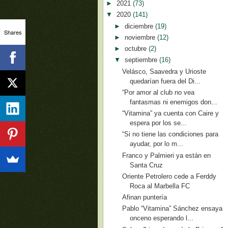
►
2021
(73)
▼
2020
(141)
►
diciembre
(19)
Shares
►
noviembre
(12)
►
octubre
(2)
▼
septiembre
(16)
Velásco, Saavedra y Urioste
quedarían fuera del Di...
“Por amor al club no vea
fantasmas ni enemigos don...
“Vitamina” ya cuenta con Caire y
espera por los se...
“Si no tiene las condiciones para
ayudar, por lo m...
Franco y Palmieri ya están en
Santa Cruz
Oriente Petrolero cede a Ferddy
Roca al Marbella FC
Afinan puntería
Pablo “Vitamina” Sánchez ensaya
onceno esperando l...