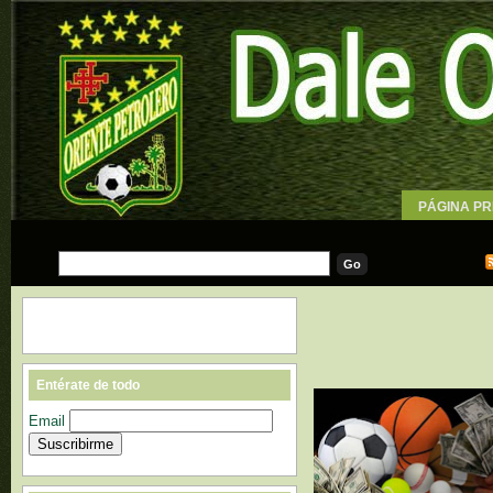
PÁGINA PR
WALLPAPE
Entérate de todo
Email