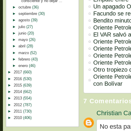
consciente y no dejar ...
Un apagado Or
►
octubre
(36)
Facundo se re
►
septiembre
(30)
Bendito minut
►
agosto
(39)
Oriente Petrol
►
julio
(27)
►
junio
(20)
El VAR salvó a
►
mayo
(26)
Oriente Petro
►
abril
(28)
Oriente Petrol
►
marzo
(52)
Oriente Petrol
►
febrero
(43)
Oriente Petrol
►
enero
(46)
Otro tropiezo 
►
2017
(660)
Oriente Petro
►
2016
(530)
con Bolívar
►
2015
(639)
►
2014
(662)
►
2013
(554)
7 Comentario
►
2012
(787)
►
2011
(730)
Christian Ca
►
2010
(406)
No esta pa