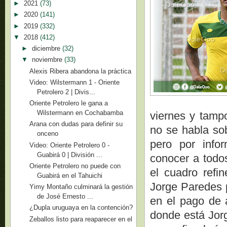
►
2021
(73)
►
2020
(141)
►
2019
(332)
▼
2018
(412)
►
diciembre
(32)
▼
noviembre
(33)
Alexis Ribera abandona la práctica
Video: Wilstermann 1 - Oriente
Petrolero 2 | Divis...
Oriente Petrolero le gana a
Wilstermann en Cochabamba
viernes y tamp
Arana con dudas para definir su
no se habla sob
onceno
pero por inf
Video: Oriente Petrolero 0 -
Guabirá 0 | División ...
conocer a todos
Oriente Petrolero no puede con
el cuadro refi
Guabirá en el Tahuichi
Jorge Paredes p
Yimy Montaño culminará la gestión
de José Ernesto ...
en el pago de 
¿Dupla uruguaya en la contención?
donde está Jorg
Zeballos listo para reaparecer en el