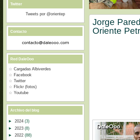
Twitter
Tweets por @orientep
Jorge Pared
Oriente Pet
Contacto
Red DaleOoo
Cargadas Albiverdes
Facebook
Twitter
Flickr (fotos)
Youtube
Archivo del blog
►
2024
(3)
►
2023
(8)
►
2022
(88)