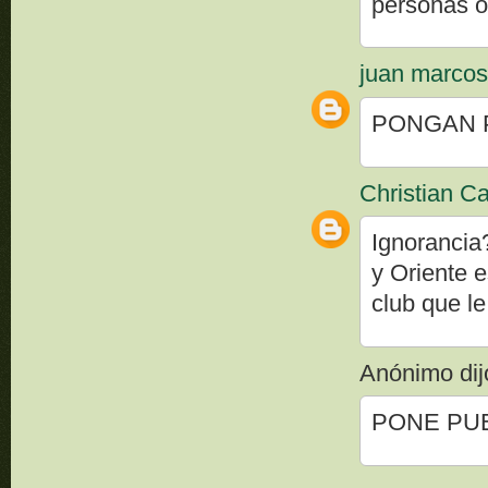
personas o
juan marco
PONGAN P
Christian Ca
Ignorancia
y Oriente 
club que l
Anónimo dijo
PONE PUEJ