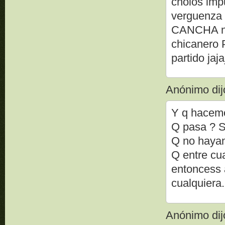
cholos impu
verguenza 
CANCHA no 
chicanero 
partido ja
Anónimo dijo
Y q hacemos
Q pasa ? Si
Q no hayan
Q entre cua
entoncess 
cualquiera.
Anónimo dijo