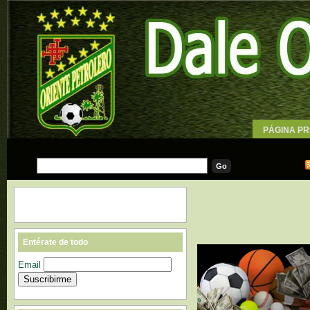
PÁGINA PR
WALLPAPE
Entérate de todo
Email