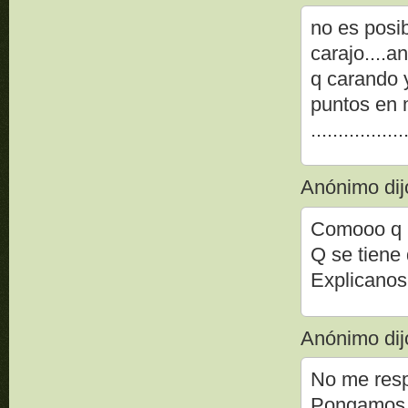
no es posi
carajo....a
q carando 
puntos en 
.................
Anónimo dijo
Comooo q r
Q se tiene
Explicanos
Anónimo dijo
No me res
Pongamos c