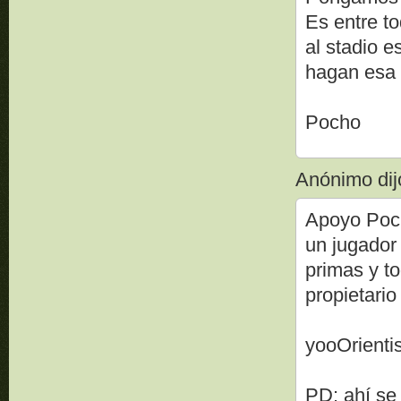
Es entre t
al stadio e
hagan esa c
Pocho
Anónimo dijo
Apoyo Poch
un jugador
primas y t
propietario
yooOrienti
PD: ahí se 