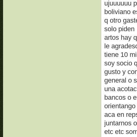
ujuuuuuu pi
boliviano 
q otro gast
solo piden 
artos hay q
le agrades
tiene 10 mi
soy socio 
gusto y co
general o 
una acotaci
bancos o e
orientango 
aca en rep
juntarnos o
etc etc so