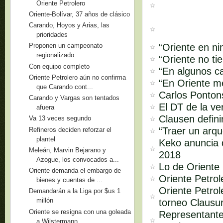
Oriente Petrolero
Oriente-Bolívar, 37 años de clásico
Carando, Hoyos y Arias, las
prioridades
“Oriente en ni
Proponen un campeonato
regionalizado
“Oriente no ti
Con equipo completo
“En algunos ca
Oriente Petrolero aún no confirma
“En Oriente m
que Carando cont...
Carlos Pontons
Carando y Vargas son tentados
El DT de la ve
afuera
Clausen defini
Va 13 veces segundo
“Traer un arq
Refineros deciden reforzar el
plantel
Keko anuncia q
Meleán, Marvin Bejarano y
2018
Azogue, los convocados a...
Lo de Oriente 
Oriente demanda el embargo de
Oriente Petro
bienes y cuentas de ...
Oriente Petrol
Demandarán a la Liga por $us 1
millón
torneo Clausu
Oriente se resigna con una goleada
Representante
a Wilstermann