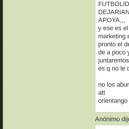
FUTBOLID
DEJARIAN
APOYA,,,
y ese es el
marketing e
pronto el d
de a poco 
juntaremos 
es q no le 
no los abur
att
orientango
Anónimo dijo