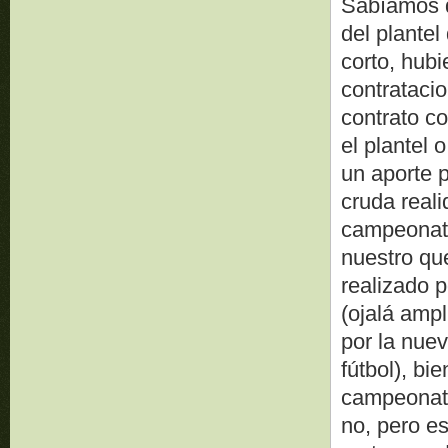
Sabíamos q
del plante
corto, hubi
contrataci
contrato c
el plantel 
un aporte p
cruda real
campeonato
nuestro que
realizado p
(ojalá ampl
por la nue
fútbol), bi
campeonato
no, pero es