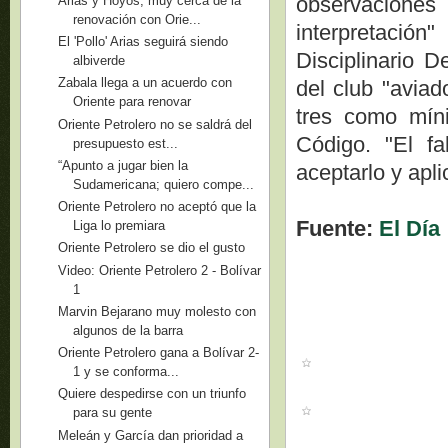
observacione
Arias y Hoyos, muy cerca de la
renovación con Orie...
interpretació
El 'Pollo' Arias seguirá siendo
Disciplinario D
albiverde
Zabala llega a un acuerdo con
del club "aviad
Oriente para renovar
tres como mín
Oriente Petrolero no se saldrá del
Código. "El fa
presupuesto est...
“Apunto a jugar bien la
aceptarlo y apl
Sudamericana; quiero compe...
Oriente Petrolero no aceptó que la
Fuente:
El Día
Liga lo premiara
Oriente Petrolero se dio el gusto
Video: Oriente Petrolero 2 - Bolívar
1
Marvin Bejarano muy molesto con
algunos de la barra
Oriente Petrolero gana a Bolívar 2-
1 y se conforma...
Quiere despedirse con un triunfo
para su gente
Meleán y García dan prioridad a