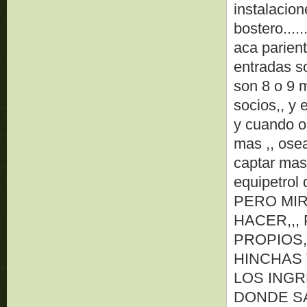
instalacion
bostero.....
aca parien
entradas s
son 8 o 9 m
socios,, y 
y cuando o
mas ,, osea
captar mas 
equipetrol 
PERO MIR
HACER,,,
PROPIOS,
HINCHAS
LOS INGR
DONDE SA