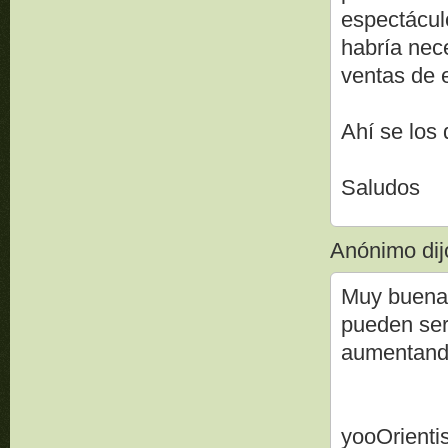
espectácul
habría nece
ventas de 
Ahí se los
Saludos
Anónimo dijo
Muy buena 
pueden ser
aumentando
yooOrienti