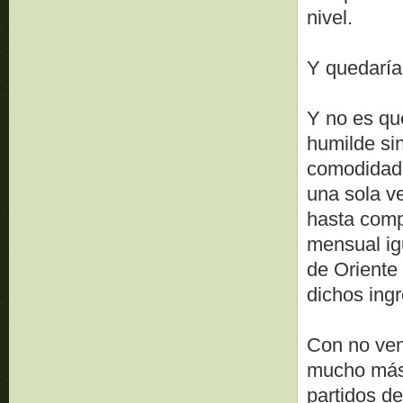
nivel.
Y quedarían
Y no es que
humilde si
comodidade
una sola v
hasta comp
mensual igu
de Oriente
dichos ing
Con no ven
mucho más 
partidos de