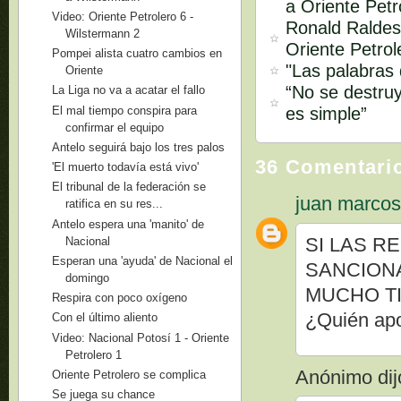
a Oriente Petr
Video: Oriente Petrolero 6 -
Ronald Raldes
Wilstermann 2
Oriente Petrol
Pompei alista cuatro cambios en
"Las palabras
Oriente
“No se destruy
La Liga no va a acatar el fallo
El mal tiempo conspira para
es simple”
confirmar el equipo
Antelo seguirá bajo los tres palos
36 Comentari
'El muerto todavía está vivo'
El tribunal de la federación se
juan marco
ratifica en su res...
Antelo espera una 'manito' de
SI LAS R
Nacional
Esperan una 'ayuda' de Nacional el
SANCIONA
domingo
MUCHO TIE
Respira con poco oxígeno
¿Quién ap
Con el último aliento
Video: Nacional Potosí 1 - Oriente
Petrolero 1
Anónimo dijo
Oriente Petrolero se complica
Se juega su chance