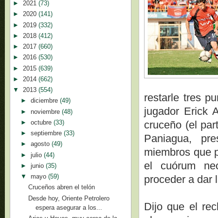
►
2021
(73)
►
2020
(141)
►
2019
(332)
►
2018
(412)
►
2017
(660)
►
2016
(530)
►
2015
(639)
►
2014
(662)
▼
2013
(554)
restarle tres p
►
diciembre
(49)
jugador Erick A
►
noviembre
(48)
►
octubre
(33)
cruceño (el par
►
septiembre
(33)
Paniagua, pre
►
agosto
(49)
miembros que pa
►
julio
(44)
el cuórum nec
►
junio
(35)
▼
mayo
(59)
proceder a dar 
Cruceños abren el telón
Desde hoy, Oriente Petrolero
Dijo que el re
espera asegurar a los...