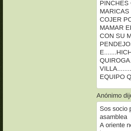
PINCHES
MARICAS 
COJER P
MAMAR E
CON SU 
PENDEJOS......
E.......HI
QUIROGA..
VILLA.......
EQUIPO 
Anónimo dijo
Sos socio 
asamblea
A oriente n