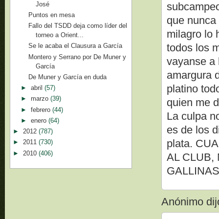
José
subcampeon
Puntos en mesa
que nunca l
Fallo del TSDD deja como líder del
milagro lo 
torneo a Orient...
todos los 
Se le acaba el Clausura a García
Montero y Serrano por De Muner y
vayanse a 
García
amargura d
De Muner y García en duda
platino tod
►
abril
(57)
►
marzo
(39)
quien me d
►
febrero
(44)
La culpa no
►
enero
(64)
es de los 
►
2012
(787)
plata. C
►
2011
(730)
►
2010
(406)
AL CLUB,
GALLINAS
Anónimo dijo