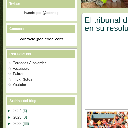
Twitter
Tweets por @orientep
El tribunal d
en su resol
Contacto
Red DaleOoo
Cargadas Albiverdes
Facebook
Twitter
Flickr (fotos)
Youtube
Archivo del blog
►
2024
(3)
►
2023
(8)
►
2022
(88)