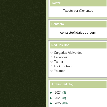
Twitter
Tweets por @orientep
Contacto
Red DaleOoo
Cargadas Albiverdes
Facebook
Twitter
Flickr (fotos)
Youtube
Archivo del blog
►
2024
(3)
►
2023
(8)
►
2022
(88)