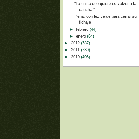
“Lo único que quiero es volver a la
cancha ”
Peña, con luz verde para cerrar su
fichaje
►
febrero
(44)
►
enero
(64)
►
2012
(787)
►
2011
(730)
►
2010
(406)