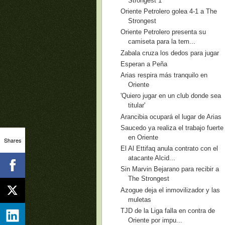
Strongest 1
Oriente Petrolero golea 4-1 a The
Strongest
Oriente Petrolero presenta su
camiseta para la tem...
Zabala cruza los dedos para jugar
Esperan a Peña
Arias respira más tranquilo en
Oriente
'Quiero jugar en un club donde sea
titular'
Arancibia ocupará el lugar de Arias
Saucedo ya realiza el trabajo fuerte
en Oriente
Shares
El Al Ettifaq anula contrato con el
atacante Alcid...
Sin Marvin Bejarano para recibir a
The Strongest
Azogue deja el inmovilizador y las
muletas
TJD de la Liga falla en contra de
Oriente por impu...