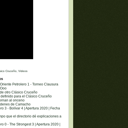
sico Cruceño
,
Videos
os
 Oriente Petrolero 1 - Torneo Clausura
eOoo
rde otro Clásico Cruceño
efinido para el Clásico Cruceño
etornan al onceno
órdenes de Camacho
ro 3 - Bolívar 4 | Apertura 2020 | Fecha
empo que el directorio dé explicaciones a
ro 0 - The Strongest 3 | Apertura 2020 |