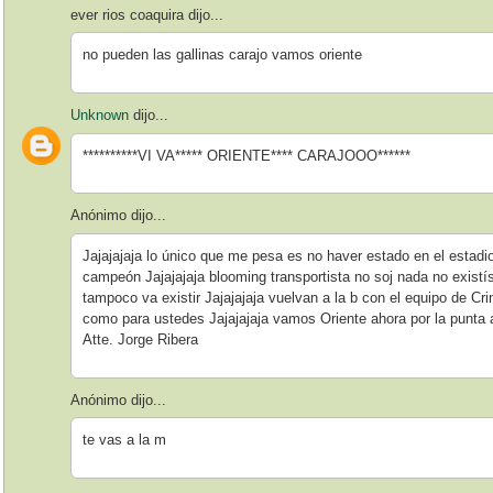
ever rios coaquira dijo...
no pueden las gallinas carajo vamos oriente
Unknown
dijo...
**********VI VA***** ORIENTE**** CARAJOOO******
Anónimo dijo...
Jajajajaja lo único que me pesa es no haver estado en el estadi
campeón Jajajajaja blooming transportista no soj nada no exist
tampoco va existir Jajajajaja vuelvan a la b con el equipo de Cr
como para ustedes Jajajajaja vamos Oriente ahora por la punta
Atte. Jorge Ribera
Anónimo dijo...
te vas a la m