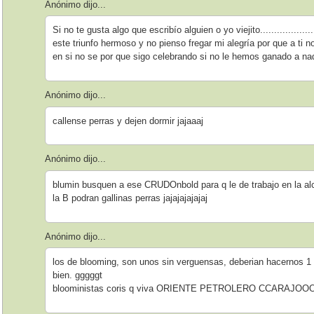
Anónimo dijo...
Si no te gusta algo que escribío alguien o yo viejito..............
este triunfo hermoso y no pienso fregar mi alegría por que a ti n
en si no se por que sigo celebrando si no le hemos ganado a nadie
Anónimo dijo...
callense perras y dejen dormir jajaaaj
Anónimo dijo...
blumin busquen a ese CRUDOnbold para q le de trabajo en la alc
la B podran gallinas perras jajajajajajaj
Anónimo dijo...
los de blooming, son unos sin verguensas, deberian hacernos 1 
bien. gggggt
blooministas coris q viva ORIENTE PETROLERO CCARAJO