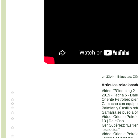
en
23:44
|
Etiquetas:
Clá
Artículos relacionad
Video: "B"looming 2 -
2019 - Fecha 5 - Dal
Oriente Petrolero pie
Camacho con equipo d
Palmieri y Castillo r
Gamarra se puso a 
Video: Oriente Petrole
13 | DaleOoo
Iver Gutiérrez: “Es ti
los socios”
Video: Oriente Petrole