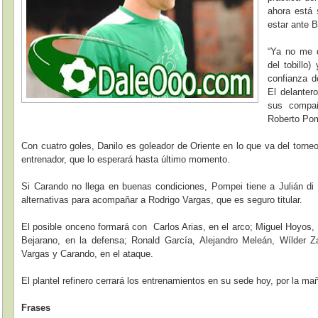
ahora está 
estar ante 
“Ya no me d
del tobillo
confianza d
El delanter
sus compañ
Roberto Po
Con cuatro goles, Danilo es goleador de Oriente en lo que va del torneo
entrenador, que lo esperará hasta último momento.
Si Carando no llega en buenas condiciones, Pompei tiene a Julián di
alternativas para acompañar a Rodrigo Vargas, que es seguro titular.
El posible onceno formará con Carlos Arias, en el arco; Miguel Hoyos,
Bejarano, en la defensa; Ronald García, Alejandro Meleán, Wílder 
Vargas y Carando, en el ataque.
El plantel refinero cerrará los entrenamientos en su sede hoy, por la ma
Frases