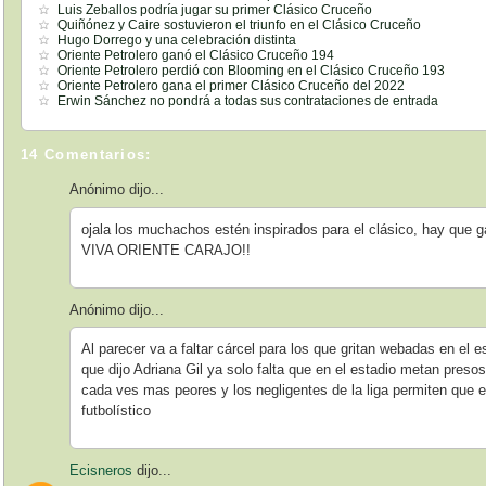
Luis Zeballos podría jugar su primer Clásico Cruceño
Quiñónez y Caire sostuvieron el triunfo en el Clásico Cruceño
Hugo Dorrego y una celebración distinta
Oriente Petrolero ganó el Clásico Cruceño 194
Oriente Petrolero perdió con Blooming en el Clásico Cruceño 193
Oriente Petrolero gana el primer Clásico Cruceño del 2022
Erwin Sánchez no pondrá a todas sus contrataciones de entrada
14 Comentarios:
Anónimo dijo...
ojala los muchachos estén inspirados para el clásico, hay que g
VIVA ORIENTE CARAJO!!
Anónimo dijo...
Al parecer va a faltar cárcel para los que gritan webadas en el e
que dijo Adriana Gil ya solo falta que en el estadio metan pres
cada ves mas peores y los negligentes de la liga permiten que e
futbolístico
Ecisneros
dijo...