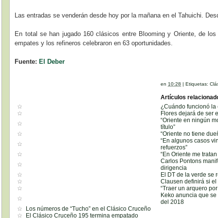
Las entradas se venderán desde hoy por la mañana en el Tahuichi. Desde 
En total se han jugado 160 clásicos entre Blooming y Oriente, de lo
empates y los refineros celebraron en 63 oportunidades.
Fuente:
El Deber
en
10:28
|
Etiquetas:
Clá
Artículos relacionad
¿Cuándo funcionó la 
Flores dejará de ser e
“Oriente en ningún m
título”
“Oriente no tiene due
“En algunos casos vi
refuerzos”
“En Oriente me trata
Carlos Pontons manif
dirigencia
El DT de la verde se 
Clausen definirá si e
“Traer un arquero po
Keko anuncia que se 
del 2018
Los números de “Tucho” en el Clásico Cruceño
El Clásico Cruceño 195 termina empatado