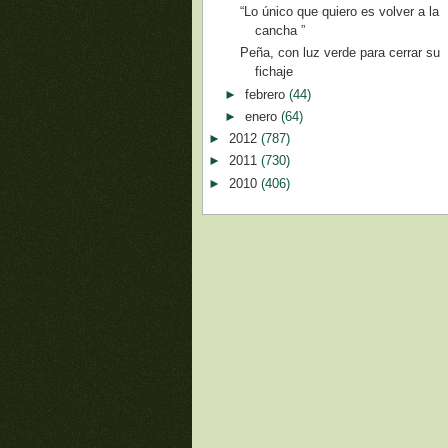
“Lo único que quiero es volver a la
cancha ”
Peña, con luz verde para cerrar su
fichaje
►
febrero
(44)
►
enero
(64)
►
2012
(787)
►
2011
(730)
►
2010
(406)