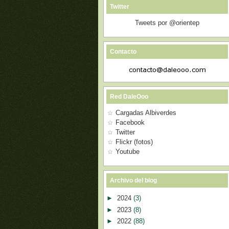
Twitter
Tweets por @orientep
Contacto
Red DaleOoo
Cargadas Albiverdes
Facebook
Twitter
Flickr (fotos)
Youtube
Archivo del blog
►
2024
(3)
►
2023
(8)
►
2022
(88)