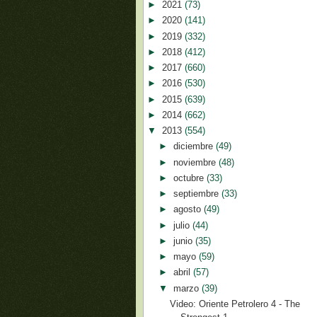
►
2021
(73)
►
2020
(141)
►
2019
(332)
►
2018
(412)
►
2017
(660)
►
2016
(530)
►
2015
(639)
►
2014
(662)
▼
2013
(554)
►
diciembre
(49)
►
noviembre
(48)
►
octubre
(33)
►
septiembre
(33)
►
agosto
(49)
►
julio
(44)
►
junio
(35)
►
mayo
(59)
►
abril
(57)
▼
marzo
(39)
Video: Oriente Petrolero 4 - The