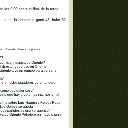
las 9:00 hasta el final de la tarde.
s cuales, la academia ganó 45, hubo 52
sico Cruceño
,
Notas de prensa
os
comisión técnica de Oriente?
l director deportivo en Oriente
omento tuvo un equipo para pelear el
ño”
nieron ocho jugadores pero no fueron
n como cualquier cosa”
estó que hay problemas internos en al
refirió sobre Luis Haquin y Ferddy Roca
l tico Gómez se queda
r dos partidos es una vergüenza”
va de Oriente Petrolero en mayo o junio