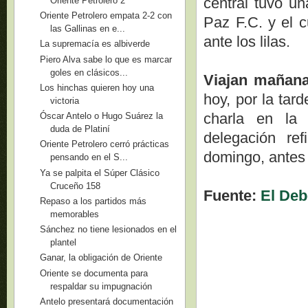
central tuvo un
Oriente Petrolero 2
Oriente Petrolero empata 2-2 con
Paz F.C. y el c
las Gallinas en e...
ante los lilas.
La supremacía es albiverde
Piero Alva sabe lo que es marcar
goles en clásicos...
Viajan mañan
Los hinchas quieren hoy una
hoy, por la tar
victoria
charla en la 
Óscar Antelo o Hugo Suárez la
duda de Platiní
delegación re
Oriente Petrolero cerró prácticas
domingo, antes d
pensando en el S...
Ya se palpita el Súper Clásico
Cruceño 158
Fuente:
El Deb
Repaso a los partidos más
memorables
Sánchez no tiene lesionados en el
plantel
Ganar, la obligación de Oriente
Oriente se documenta para
respaldar su impugnación
Antelo presentará documentación