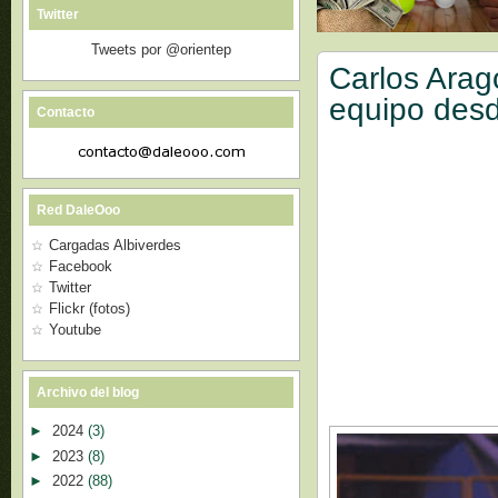
Twitter
Tweets por @orientep
Carlos Arago
equipo des
Contacto
Red DaleOoo
Cargadas Albiverdes
Facebook
Twitter
Flickr (fotos)
Youtube
Archivo del blog
►
2024
(3)
►
2023
(8)
►
2022
(88)