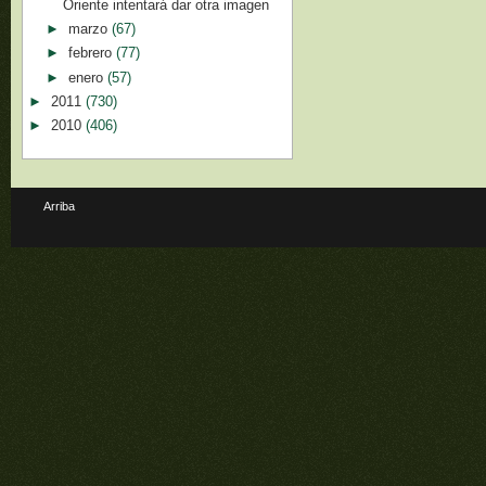
Oriente intentará dar otra imagen
►
marzo
(67)
►
febrero
(77)
►
enero
(57)
►
2011
(730)
►
2010
(406)
Arriba