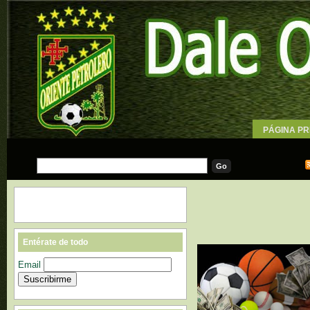
PÁGINA PR
WALLPAPE
Entérate de todo
Email