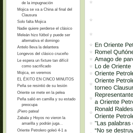
de la impugnación
Mojica se va a China al final del
Clausura
Solo falta Mojica
Nadie quiere perderse el clásico
Meleán hizo fútbol y puede ser
alternativa el domingo
En Oriente Pe
Antelo lleva la delantera
Romel Quñóne
Longevos del clásico cruceño
Amago de paro
Le espera un fixture tan difícil
Lo de Oriente 
como sacrificado
Oriente Petro
Mojica, en veremos
EL ÉXITO EN CINCO MINUTOS
Oriente Petrol
Peña se resintió de su lesión
torneo Clausu
Oriente se mete en la pelea
Representante
Peña salió en camilla y su estado
a Oriente Petr
preocupa
Ronald Raldes
¡Piero patea!
Oriente Petrol
Zabala y Hoyos no vieron la
"Las palabras
amarilla y podrán juga...
“No se destruy
Oriente Petrolero goleó 4-1 a