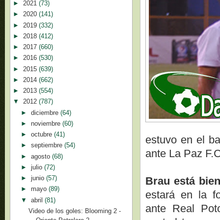
►
2021
(73)
►
2020
(141)
►
2019
(332)
►
2018
(412)
►
2017
(660)
►
2016
(530)
►
2015
(639)
►
2014
(662)
►
2013
(554)
▼
2012
(787)
►
diciembre
(64)
►
noviembre
(60)
►
octubre
(41)
estuvo en el ba
►
septiembre
(54)
ante La Paz F.C
►
agosto
(68)
►
julio
(72)
►
junio
(57)
Brau está bien
►
mayo
(89)
estará en la f
▼
abril
(81)
ante Real Poto
Video de los goles: Blooming 2 -