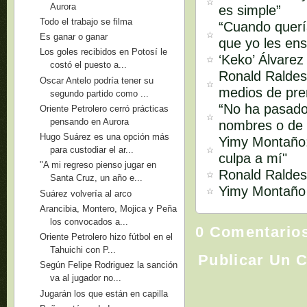
Aurora
es simple”
Todo el trabajo se filma
“Cuando quería
Es ganar o ganar
que yo les ens
Los goles recibidos en Potosí le
‘Keko’ Álvarez
costó el puesto a...
Ronald Raldes 
Oscar Antelo podría tener su
medios de pren
segundo partido como ...
“No ha pasado
Oriente Petrolero cerró prácticas
pensando en Aurora
nombres o de 
Hugo Suárez es una opción más
Yimy Montaño:
para custodiar el ar...
culpa a mí"
"A mi regreso pienso jugar en
Ronald Raldes:
Santa Cruz, un año e...
Yimy Montaño s
Suárez volvería al arco
Arancibia, Montero, Mojica y Peña
los convocados a...
0 Comentario
Oriente Petrolero hizo fútbol en el
Tahuichi con P...
Publicar Un 
Según Felipe Rodriguez la sanción
va al jugador no...
Jugarán los que están en capilla